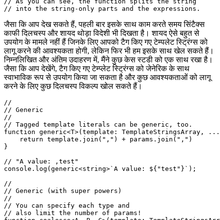
// 'params'   = ["test"]

const result = merge`Just a ${what}`;

// As you can see, the function splits the string

जैसा कि आप देख सकते हैं, पहली बार इसके साथ काम करते समय सिंटैक्स
काफी दिलचस्प और शायद थोड़ा विदेशी भी दिखता है। शायद ऐसे बहुत से
उपयोग के मामले नहीं हैं जिनके लिए आपको टैग किए गए टेम्पलेट स्ट्रिंग्स को
लागू करने की आवश्यकता होगी, लेकिन फिर भी हम इसके साथ खेल सकते हैं।
निम्नलिखित और अंतिम उदाहरण में, मैंने कुछ केस स्टडी को एक साथ रखा है।
जैसा कि आप देखेंगे, टैग किए गए टेम्प्लेट स्ट्रिंग्स को जेनेरिक के साथ
स्वाभाविक रूप से उपयोग किया जा सकता है और कुछ आवश्यकताओं को लागू
करने के लिए कुछ दिलचस्प विकल्प खोल सकते हैं।
// 

// Generic

//

// Tagged template literals can be generic, too.

function generic<T>(template: TemplateStringsArray, ...
    return template.join(",") + params.join(",")

}

// "A value: ,test"

console.log(generic<string>`A value: ${"test"}`);

//

// Generic (with super powers)
