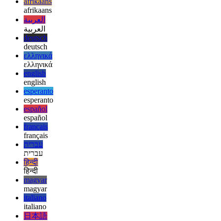
स्ट्रिंग्स सबसे आम बात है, टैग किए गए टेम्प्लेट स्ट्रिंग्स शायद नहीं हैं, इसलिए
ऐसी आला सुविधाओं के बारे में अधिक जानना दिलचस्प है।
afrikaans
afrikaans
العربية
العربية
deutsch
deutsch
ελληνικά
ελληνικά
english
english
esperanto
esperanto
español
español
français
français
עברית
עברית
हिन्दी
हिन्दी
magyar
magyar