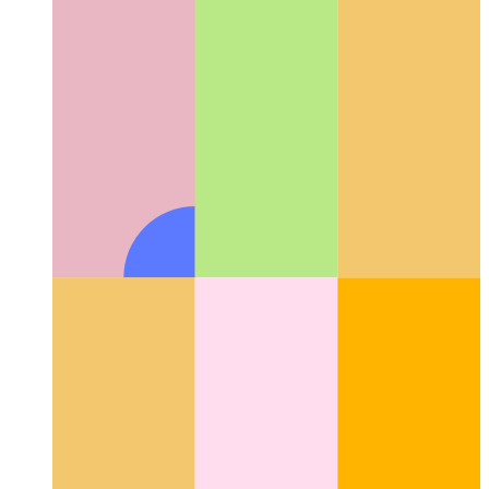
गोपनीयता-प्रथम विश्लेषिकी
अपने उपयोगकर्ताओं का सम्मान कैसे करें
और फिर भी प्रदर्शन की निगरानी कैसे करें