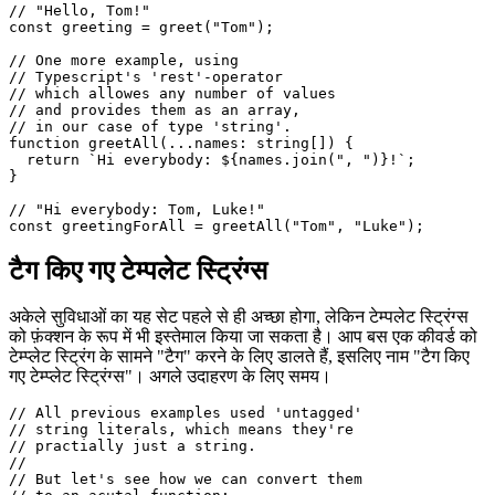
  // *embedded* inside a string.

  return `Hello, ${name}!`;

}

// "Hello, Tom!"

const greeting = greet("Tom");

// One more example, using

// Typescript's 'rest'-operator

// which allowes any number of values

// and provides them as an array,

// in our case of type 'string'.

function greetAll(...names: string[]) {

  return `Hi everybody: ${names.join(", ")}!`;

}

// "Hi everybody: Tom, Luke!"

टैग किए गए टेम्पलेट स्ट्रिंग्स
अकेले सुविधाओं का यह सेट पहले से ही अच्छा होगा, लेकिन टेम्पलेट स्ट्रिंग्स
को फ़ंक्शन के रूप में भी इस्तेमाल किया जा सकता है। आप बस एक कीवर्ड को
टेम्प्लेट स्ट्रिंग के सामने "टैग" करने के लिए डालते हैं, इसलिए नाम "टैग किए
गए टेम्प्लेट स्ट्रिंग्स"। अगले उदाहरण के लिए समय।
// All previous examples used 'untagged'

// string literals, which means they're 
