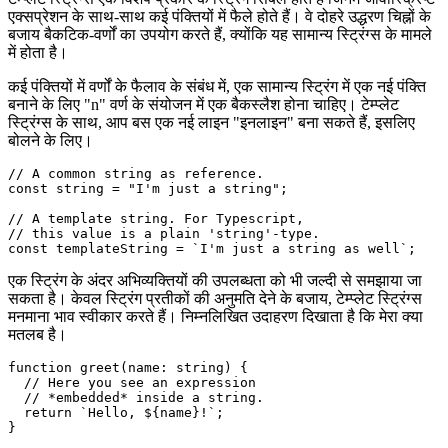
परिचय देना चाहता हूं। अगले अध्याय पर जाने के लिए स्वतंत्र महसूस करें यदि
आप पहले से ही जानते हैं कि यह किस बारे में है।
टेम्प्लेट स्ट्रिंग्स एक विशेष प्रकार के स्ट्रिंग सिंबल होते हैं जिनमें जावास्क्रिप्ट
एक्सप्रेशन के साथ-साथ कई पंक्तियों में फैले होते हैं। वे दोहरे उद्धरण चिह्नों के
बजाय बैकटिक-वर्णों का उपयोग करते हैं, क्योंकि यह सामान्य स्ट्रिंग्स के मामले
में होता है।
कई पंक्तियों में वर्णों के फैलाव के संबंध में, एक सामान्य स्ट्रिंग में एक नई पंक्ति
बनाने के लिए "n" वर्ण के संयोजन में एक बैकस्लैश होना चाहिए। टेम्प्लेट
स्ट्रिंग्स के साथ, आप बस एक नई लाइन "इनलाइन" बना सकते हैं, इसलिए
बोलने के लिए।
// A common string as reference.

const string = "I'm just a string";

// A template string. For Typescript,

// this value is a plain 'string'-type.

एक स्ट्रिंग के अंदर अभिव्यक्तियों की उपलब्धता को भी जल्दी से समझाया जा
सकता है। केवल स्ट्रिंग प्रतीकों की अनुमति देने के बजाय, टेम्प्लेट स्ट्रिंग्स
मनमाना भाव स्वीकार करते हैं। निम्नलिखित उदाहरण दिखाता है कि मेरा क्या
मतलब है।
function greet(name: string) {

  // Here you see an expression
