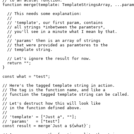
// practially just a string.

//

// But let's see how we can convert them

// to an acutal function:

function merge(template: TemplateStringsArray, ...param
  // This needs some explanation:

  //

  // 'template', our first param, contains

  // all strings *inbetween the paramters*,

  // you'll see in a minute what I mean by that.

  //

  // 'params' then is an array of strings

  // that were provided as paramteres to the

  // template string.

  // Let's ignore the result for now.

  return "";

}

const what = "test";

// Here's the tagged template string in action.

// The tag is the function name, and like a 

// function the tagged template string can be called.

//

// Let's destruct how this will look like

// in the function defined above.

//

// 'template' = ["Just a", ""];
