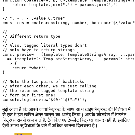
//

// You can specify each type and 

// also limit the number of params!

function coalesce<A, B, C>(template: TemplateStringsArr
    return template.join(",") + params.join(",")

}

// ", - , - ,value,0,true" 

const res = coalesce<string, number, boolean>`${"value"
//

// Different return type

//

// Also, tagged literal types don't 

// only have to return strings.

const preview = (template: TemplateStringsArray, ...par
  => (template2: TemplateStringsArray, ...params2: stri
  => {

    return "what?";

}

// Note the two pairs of backticks

// after each other, we're just calling

// the returned tagged template string

// form our first one!

मुझे आशा है कि आपने जावास्क्रिप्ट के साथ-साथ टाइपस्क्रिप्ट की विशेषता में
से एक में इस त्वरित क्षेत्र यात्रा का आनंद लिया। आपके कोडबेस में टेम्प्लेट