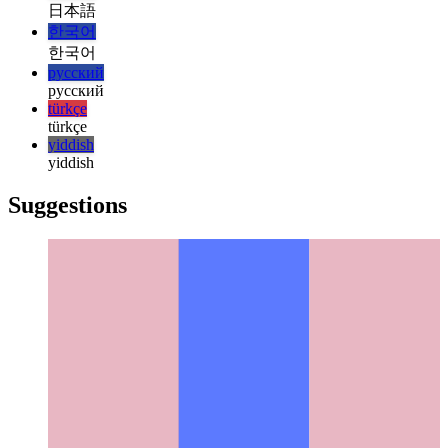
italiano
italiano
日本語
日本語
한국어
한국어
русский
русский
türkçe
türkçe
yiddish
yiddish
Suggestions