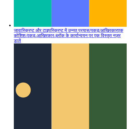
जावास्क्रिप्ट और टाइपस्क्रिप्ट में उन्नत प्रयास/पकड़/आखिरकार
एक
कोशिश-पकड़-आखिरकार-ब्लॉक के कार्यान्वयन पर एक विस्तृत नज़र
डालें