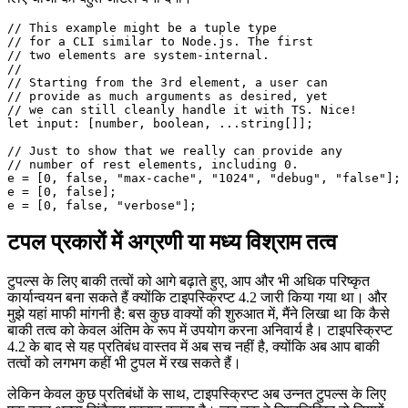
प्रकार के रनटाइम पर किसी भी तत्व को प्रदान करने की अनुमति देता है,
लेकिन बाकी तत्व और एक और, अन्य टाइप की गई वस्तु के बीच अंतर करने के
लिए चीजों को बहुत जटिल बना देगा।
// This example might be a tuple type

// for a CLI similar to Node.js. The first

// two elements are system-internal.

//

// Starting from the 3rd element, a user can

// provide as much arguments as desired, yet

// we can still cleanly handle it with TS. Nice!

let input: [number, boolean, ...string[]];

// Just to show that we really can provide any

// number of rest elements, including 0.

e = [0, false, "max-cache", "1024", "debug", "false"];

e = [0, false];

टपल प्रकारों में अग्रणी या मध्य विश्राम तत्व
टुपल्स के लिए बाकी तत्वों को आगे बढ़ाते हुए, आप और भी अधिक परिष्कृत
कार्यान्वयन बना सकते हैं क्योंकि टाइपस्क्रिप्ट 4.2 जारी किया गया था। और
मुझे यहां माफी मांगनी है: बस कुछ वाक्यों की शुरुआत में, मैंने लिखा था कि कैसे
बाकी तत्व को केवल अंतिम के रूप में उपयोग करना अनिवार्य है। टाइपस्क्रिप्ट
4.2 के बाद से यह प्रतिबंध वास्तव में अब सच नहीं है, क्योंकि अब आप बाकी
तत्वों को लगभग कहीं भी टुपल में रख सकते हैं।