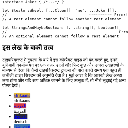
// And here's an example that shows how the

// type system would catch your errors:

interface Clown { /*...*/ }

interface Joker { /*...*/ }

let StealersWheel: [...Clown[], "me", ...Joker[]];

//                                    ~~~~~~~~~~ Error!

// A rest element cannot follow another rest element.

let StringsAndMaybeBoolean: [...string[], boolean?];

//                                        ~~~~~~~~ Erro
इस लेख के बाकी तत्व
टाइपस्क्रिप्ट में टुपल्स के बारे में इस कॉम्पैक्ट गाइड को बंद करते हुए, हमने
बुनियादी कार्यान्वयन पर एक नज़र डाली और फिर कुछ और उन्नत उदाहरणों के
माध्यम से देखा कि कैसे टाइपस्क्रिप्ट टुपल्स की बात करते समय एक बहुत ही
लचीली टाइप सिस्टम की अनुमति देता है। मुझे आशा है कि आपको लेख अच्छा
लगा होगा और यदि आप अधिक जानने के लिए उत्सुक हैं, तो नीचे सुझाई गई अन्य
पोस्ट देखें।
afrikaans
afrikaans
العربية
العربية