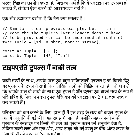
आवश्यकता नहीं है जिन्हें अनिवार्य होना है। अब आप तत्वों को वैकल्पिक के रूप
में भी टाइप कर सकते हैं। यदि आप नहीं जानते हैं, तो टाइपस्क्रिप्ट तत्वों को
वैकल्पिक के रूप में परिभाषित करने के लिए एक सामान्य प्रतीक के रूप में
प्रश्न चिह्न का उपयोग करता है, जिसका अर्थ है कि वे रनटाइम पर उपलब्ध हो
सकते हैं, लेकिन ऐसा करने की आवश्यकता नहीं है।
एक और उदाहरण दर्शाता है कि मेरा क्या मतलब है।
// Similar to our previous example, but in this

// case the the tuple's last element doesn't have

// to be provided (or can be undefined at runtime).

type Tuple = [id: number, name?: string];

const a: Tuple = [101];

टाइपप्रति टुपल्स में बाकी तत्व
बाकी तत्वों के साथ, आपके पास एक बहुत शक्तिशाली प्रकार है जो किसी दिए
गए प्रकार के टपल में सभी निम्नलिखित तत्वों को चिह्नित करता है। तो मान लें
कि आपके पास दो तत्वों के साथ एक टुपल है और दूसरा एक बाकी तत्व के रूप में
परिभाषित है, फिर आप इस टुपल वैरिएबल को रनटाइम पर 2 + n तत्व प्रदान
कर सकते हैं।
परिभाषा को कम करने के लिए, हाल ही में इस तरह के तत्व को केवल टुपल के
अंत में अनुमति दी गई थी। यह समझ में आता है, क्योंकि यह आपको बाकी