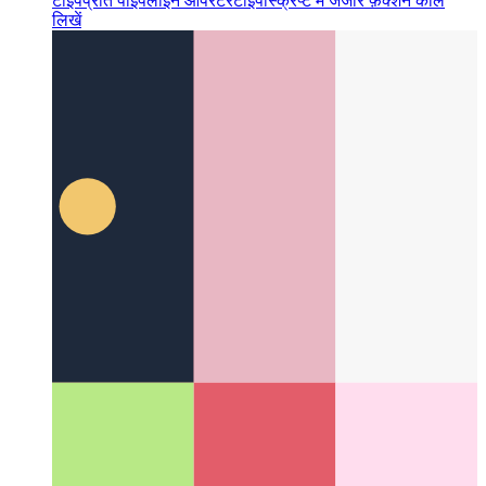
टाइपप्रति पाइपलाइन ऑपरेटर
टाइपस्क्रिप्ट में जंजीर फ़ंक्शन कॉल
लिखें