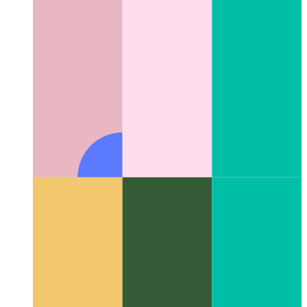
वेब ऐप बैजिंग एपीआई
अपने स्थापित PWA के लिए बैज का उपयोग कैसे
करें