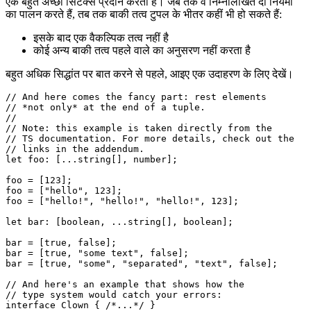
लेकिन केवल कुछ प्रतिबंधों के साथ, टाइपस्क्रिप्ट अब उन्नत टुपल्स के लिए
एक बहुत अच्छा सिंटैक्स प्रदान करता है। जब तक वे निम्नलिखित दो नियमों
का पालन करते हैं, तब तक बाकी तत्व टुपल के भीतर कहीं भी हो सकते हैं:
इसके बाद एक वैकल्पिक तत्व नहीं है
कोई अन्य बाकी तत्व पहले वाले का अनुसरण नहीं करता है
बहुत अधिक सिद्धांत पर बात करने से पहले, आइए एक उदाहरण के लिए देखें।
// And here comes the fancy part: rest elements

// *not only* at the end of a tuple.

// 

// Note: this example is taken directly from the

// TS documentation. For more details, check out the

// links in the addendum.

let foo: [...string[], number];

foo = [123];

foo = ["hello", 123];

foo = ["hello!", "hello!", "hello!", 123];

let bar: [boolean, ...string[], boolean];

bar = [true, false];

bar = [true, "some text", false];

bar = [true, "some", "separated", "text", false];
