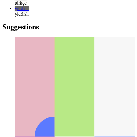
русский
русский
türkçe
türkçe
yiddish
yiddish
Suggestions