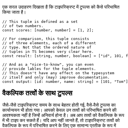
सिर्फ एक डेटा संरचना है जिसमें कई भाग होते हैं। प्रोग्रामिंग भाषाओं में टुपल्स
का उपयोग करने के दायरे में, जैसे कि टाइपस्क्रिप्ट, यह भी ध्यान रखना
महत्वपूर्ण है कि डेटा सबसे अधिक ऑर्डर किया जाता है।
एक सरल उदाहरण दिखाता है कि टाइपस्क्रिप्ट में टुपल्स को कैसे परिभाषित
किया जाता है।
// This tuple is defined as a set

// of two numbers.

const scores: [number, number] = [1, 2];

// For comparison, this tuple consists

// of three elements, each of a different

// type. Not that the ordered nature of

// tuples in TS becomes very clear here.

const result: [string, number, boolean] = ["id", 101, f
// And as a "nice-to-know", you can even

// provide lables for the tuple elements.

// This doesn't have any effect on the typesystem

// itself and only (may) improve documentation.

वैकल्पिक तत्वों के साथ टुपल्स
जैसे-जैसे टाइपस्क्रिप्ट समय के साथ बेहतर होती गई, वैसे-वैसे टुपल्स का
कार्यान्वयन भी होता गया। आपको केवल उन तत्वों को परिभाषित करने की