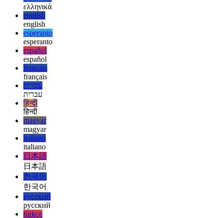
deutsch
deutsch
ελληνικά
ελληνικά
english
english
esperanto
esperanto
español
español
français
français
עברית
עברית
हिन्दी
हिन्दी
magyar
magyar
italiano
italiano
日本語
日本語
한국어
한국어