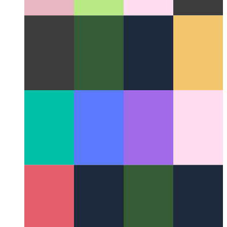
जब आपका PWA बोलना शुरू करे
लेखों के लिए वाक् संश्लेषण जोड़ने के
लिए वेवनेट का उपयोग करना