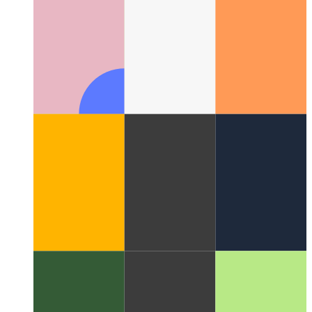
Apple M1 पर Android एमुलेटर
ऐप्पल सिलिकॉन उपकरणों पर
एंड्रॉइड के लिए एमुलेटर का उपयोग कैसे करें