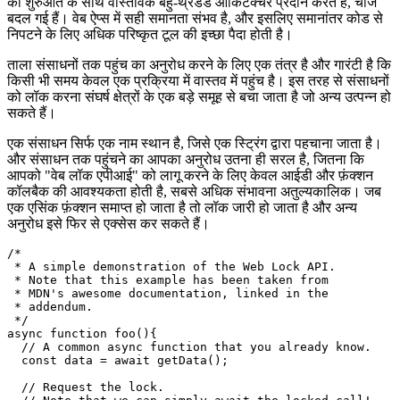
एक के लिए सभी और सभी के लिए एक
अब जबकि प्रगतिशील वेब ऐप्स आपको WebWorkers और ServiceWorker
की शुरुआत के साथ वास्तविक बहु-थ्रेडेड आर्किटेक्चर प्रदान करते हैं, चीजें
बदल गई हैं। वेब ऐप्स में सही समानता संभव है, और इसलिए समानांतर कोड से
निपटने के लिए अधिक परिष्कृत टूल की इच्छा पैदा होती है।
ताला संसाधनों तक पहुंच का अनुरोध करने के लिए एक तंत्र है और गारंटी है कि
किसी भी समय केवल एक प्रक्रिया में वास्तव में पहुंच है। इस तरह से संसाधनों
को लॉक करना संघर्ष क्षेत्रों के एक बड़े समूह से बचा जाता है जो अन्य उत्पन्न हो
सकते हैं।
एक संसाधन सिर्फ एक नाम स्थान है, जिसे एक स्ट्रिंग द्वारा पहचाना जाता है।
और संसाधन तक पहुंचने का आपका अनुरोध उतना ही सरल है, जितना कि
आपको "वेब लॉक एपीआई" को लागू करने के लिए केवल आईडी और फ़ंक्शन
कॉलबैक की आवश्यकता होती है, सबसे अधिक संभावना अतुल्यकालिक। जब
एक एसिंक फ़ंक्शन समाप्त हो जाता है तो लॉक जारी हो जाता है और अन्य
अनुरोध इसे फिर से एक्सेस कर सकते हैं।
/*

 * A simple demonstration of the Web Lock API.

 * Note that this example has been taken from

 * MDN's awesome documentation, linked in the

 * addendum.

 */
