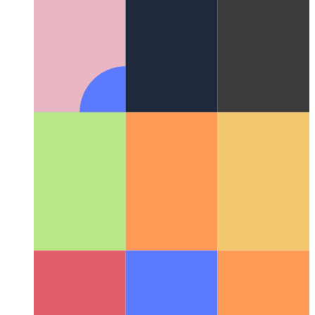
Microsoft ऐप स्टोर में PWA
Microsoft App Store में अपना PWA
कैसे प्रकाशित करें