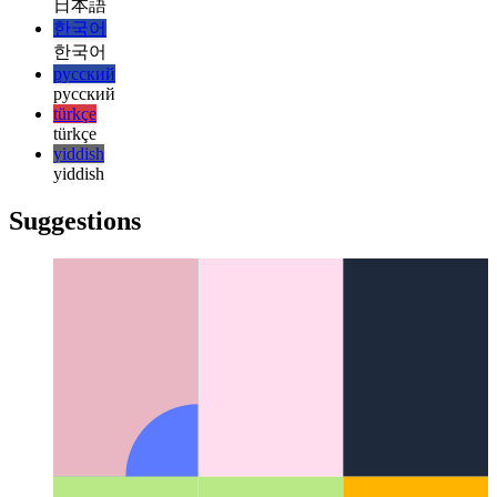
magyar
italiano
italiano
日本語
日本語
한국어
한국어
русский
русский
türkçe
türkçe
yiddish
yiddish
Suggestions