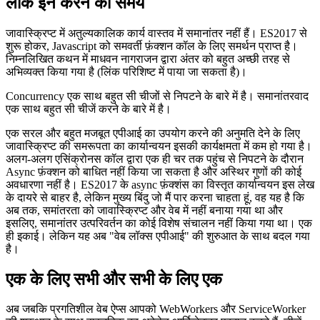
विभिन्न प्रक्रियाओं के बीच समन्वय कार्य और संसाधनों का उपयोग
24 अप्रैल 2021
लॉक इन करने का समय
जावास्क्रिप्ट में अतुल्यकालिक कार्य वास्तव में समानांतर नहीं हैं। ES2017 से
शुरू होकर, Javascript को समवर्ती फ़ंक्शन कॉल के लिए समर्थन प्राप्त है।
निम्नलिखित कथन में माधवन नागराजन द्वारा अंतर को बहुत अच्छी तरह से
अभिव्यक्त किया गया है (लिंक परिशिष्ट में पाया जा सकता है)।
Concurrency एक साथ बहुत सी चीजों से निपटने के बारे में है। समानांतरवाद
एक साथ बहुत सी चीजें करने के बारे में है।
एक सरल और बहुत मजबूत एपीआई का उपयोग करने की अनुमति देने के लिए
जावास्क्रिप्ट की समरूपता का कार्यान्वयन इसकी कार्यक्षमता में कम हो गया है।
अलग-अलग एसिंक्रोनस कॉल द्वारा एक ही चर तक पहुंच से निपटने के दौरान
Async फ़ंक्शन को बाधित नहीं किया जा सकता है और अस्थिर गुणों की कोई
अवधारणा नहीं है। ES2017 के async फ़ंक्शंस का विस्तृत कार्यान्वयन इस लेख
के दायरे से बाहर है, लेकिन मुख्य बिंदु जो मैं पार करना चाहता हूं, वह यह है कि
अब तक, समांतरता को जावास्क्रिप्ट और वेब में नहीं बनाया गया था और
इसलिए, समानांतर उत्परिवर्तन का कोई विशेष संचालन नहीं किया गया था। एक
ही इकाई। लेकिन यह अब "वेब लॉक्स एपीआई" की शुरुआत के साथ बदल गया
है।