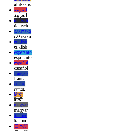
प्रायोगिक स्थिति में है और मुख्य रूप से क्रोमियम-आधारित ब्राउज़र द्वारा
समर्थित है। एपीआई अधिक विकल्प प्रदान करता है जो यहां वर्णन करता है और
इसमें देखने लायक है।
afrikaans
afrikaans
العربية
العربية
deutsch
deutsch
ελληνικά
ελληνικά
english
english
esperanto
esperanto
español
español
français
français
עברית
עברית
हिन्दी
हिन्दी
magyar