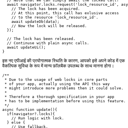
async function foo(){

  // A common async function that you already know.

  const data = await getData();

  // Request the lock.

  // Note that we can simply await the locked call!

  await navigator.locks.request('lock_resource_id', asy
    // The lock has been acquired.

    // At this point, this call has exlusive access 

    // to the resource 'lock_resource_id'.

    await updateDb(data);

    // Now the lock will be released.

  });

  // The lock has been released.

  // Continuse with plain async calls.

  await updateUi();

इस नए एपीआई की प्रयोगात्मक स्थिति के कारण, आपको इसे अपने कोड में एक
वैकल्पिक सुविधा के रूप में मान्य फ़ॉलबैक उपलब्ध के साथ मानना होगा।
/**

 * Due to the usage of web locks in core parts

 * of your app, actually using the API this way

 * might introduce more problems then it could solve.

 * 

 * Therefore a thorough specification in your app

 * has to be implementation before using this feature.
