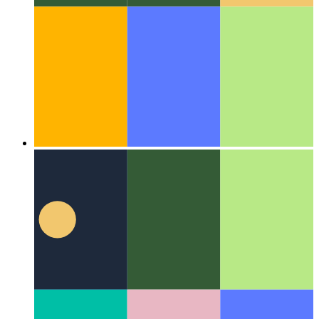
एल्गोरिदम और डेटा संरचनाएं