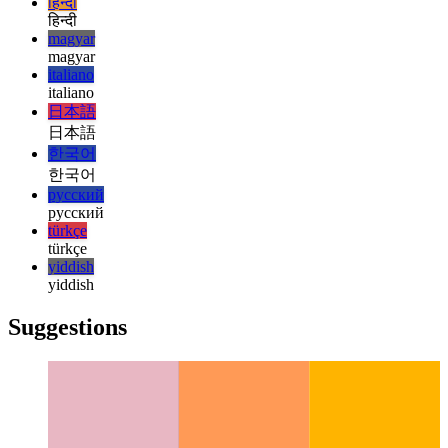
français
עברית
עברית
हिन्दी
हिन्दी
magyar
magyar
italiano
italiano
日本語
日本語
한국어
한국어
русский
русский
türkçe
türkçe
yiddish
yiddish
Suggestions