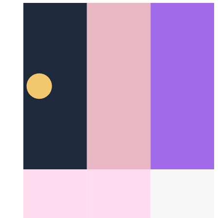
जेएसएक्स
जावास्क्रिप्ट एक्सएमएल सिंटेक्स
Categories