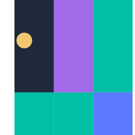
जावास्क्रिप्ट और टाइपस्क्रिप्ट में उन्नत प्रयास/पकड़/आखिरकार
एक
कोशिश-पकड़-आखिरकार-ब्लॉक के कार्यान्वयन पर एक विस्तृत नज़र
डालें