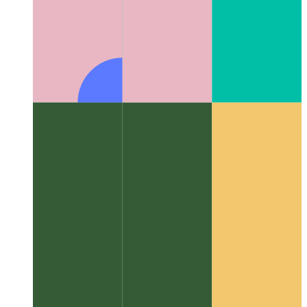
एल्गोरिदम और डेटा संरचनाएं