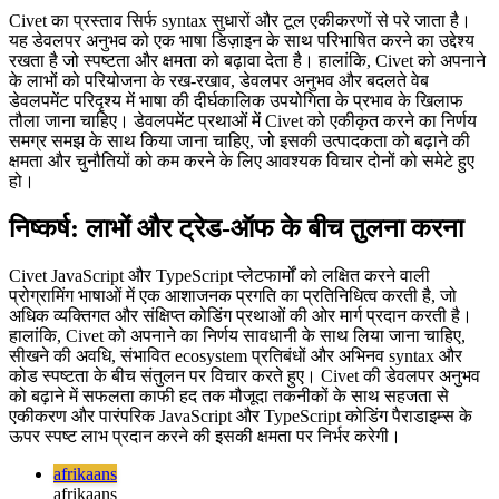
Civet के ट्रेड-ऑफ और इनोवेशंस पर परिप्रेक्ष्य
Civet का प्रस्ताव सिर्फ syntax सुधारों और टूल एकीकरणों से परे जाता है।
यह डेवलपर अनुभव को एक भाषा डिज़ाइन के साथ परिभाषित करने का उद्देश्य
रखता है जो स्पष्टता और क्षमता को बढ़ावा देता है। हालांकि, Civet को अपनाने
के लाभों को परियोजना के रख-रखाव, डेवलपर अनुभव और बदलते वेब
डेवलपमेंट परिदृश्य में भाषा की दीर्घकालिक उपयोगिता के प्रभाव के खिलाफ
तौला जाना चाहिए। डेवलपमेंट प्रथाओं में Civet को एकीकृत करने का निर्णय
समग्र समझ के साथ किया जाना चाहिए, जो इसकी उत्पादकता को बढ़ाने की
क्षमता और चुनौतियों को कम करने के लिए आवश्यक विचार दोनों को समेटे हुए
हो।
निष्कर्ष: लाभों और ट्रेड-ऑफ के बीच तुलना करना
Civet JavaScript और TypeScript प्लेटफार्मों को लक्षित करने वाली
प्रोग्रामिंग भाषाओं में एक आशाजनक प्रगति का प्रतिनिधित्व करती है, जो
अधिक व्यक्तिगत और संक्षिप्त कोडिंग प्रथाओं की ओर मार्ग प्रदान करती है।
हालांकि, Civet को अपनाने का निर्णय सावधानी के साथ लिया जाना चाहिए,
सीखने की अवधि, संभावित ecosystem प्रतिबंधों और अभिनव syntax और
कोड स्पष्टता के बीच संतुलन पर विचार करते हुए। Civet की डेवलपर अनुभव
को बढ़ाने में सफलता काफी हद तक मौजूदा तकनीकों के साथ सहजता से
एकीकरण और पारंपरिक JavaScript और TypeScript कोडिंग पैराडाइम्स के