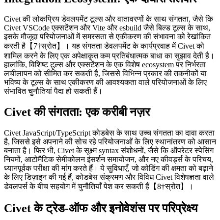
syntax और कोड की सार्वभौमिक पठनीयता के बीच का समझौता, डेवलपर्स के
लिए महत्वपूर्ण विचार है जो इसके अपनाने की सोच रहे हैं।
Integration Ecosystem: एक दोधारी तलवार
Civet की लोकप्रिय डेवलपमेंट टूल्स और वातावरणों के साथ संगतता, जैसे कि
Civet VSCode एक्सटेंशन और Vite और esbuild जैसे बिल्ड टूल्स के साथ,
इसके मौजूदा परियोजनाओं में समरसता से एकीकरण की संभावना को रेखांकित
करती है【7†स्रोत】। यह संगतता डेवलपमेंट के कार्यप्रवाह में Civet को
शामिल करने के लिए एक अपेक्षाकृत कम प्रतिबंधात्मक बाधा का सुझाव देती है।
हालांकि, विशिष्ट टूल्स और एक्सटेंशन के एक विशेष ecosystem पर निर्भरता
लचीलापन को सीमित कर सकती है, जिससे विभिन्न प्रकार की तकनीकों या
भविष्य के टूल्स के साथ एकीकरण की आवश्यकता वाले परियोजनाओं के लिए
संभावित चुनौतियां पैदा हो सकती हैं।
Civet की संगतता: एक करीबी नज़र
Civet JavaScript/TypeScript कोडबेस के साथ उच्च संगतता का दावा करता
है, जिससे इसे अपनाने की सोच रहे परियोजनाओं के लिए स्थानांतरण को आसान
बनाता है। फिर भी, Civet के सूक्ष्म syntax संशोधनों, जैसे कि ऑपरेटर स्पेसिंग
नियमों, आटोमैटिक सेमीकोलन इंसर्शन समायोजन, और नए कीवर्ड्स के परिचय,
ध्यानपूर्वक परीक्षा की मांग करते हैं। ये सुविधाएँ, जो कोडिंग की क्षमता को बढ़ाने
के लिए डिज़ाइन की गई हैं, कोडबेस संक्रमण और विविध Civet विशेषज्ञता वाले
डेवलपर्स के बीच सहयोग में चुनौतियाँ पेश कर सकती हैं【8†स्रोत】।