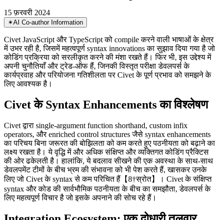
Civet के syntax enhancements और integration ecosystem की गहराई से
जांच करके इसके असली फायदे और संभावित चुनौतियों का मूल्यांकन करना
15 फ़रवरी 2024
✴︎
AI Co-author Information
Civet JavaScript और TypeScript को compile करने वाली भाषाओं के क्षेत्र
में उभर रही है, जिसमें महत्वपूर्ण syntax innovations का सुझाव दिया गया है जो
कोडिंग प्रक्रिया को सरलीकृत करने की मंशा रखते हैं। फिर भी, इस उद्देश्य में
अपनी चुनौतियाँ और ट्रेड-ऑफ हैं, जिनकी विस्तृत परीक्षा डेवलपर्स के
कार्यप्रवाह और परियोजना गतिशीलता पर Civet के पूर्ण प्रभाव को समझने के
लिए आवश्यक है।
Civet के Syntax Enhancements का विश्लेषण
Civet द्वारा single-argument function shorthand, custom infix
operators, और enriched control structures जैसे syntax enhancements
का परिचय बिना जरूरत की बोझिलता को कम करते हुए पठनीयता को बढ़ाने का
लक्ष्य रखता है। ये वृद्धि में और अधिक संक्षिप्त और व्यक्तिगत कोडिंग प्रैक्टिस
की ओर ढकेलती है। हालांकि, ये बदलाव सीखने की एक अवस्था के साथ-साथ
डेवलपमेंट टीमों के बीच भ्रम की संभावना को भी पेश करते हैं, खासकर उनके
लिए जो Civet के syntax से कम परिचित हैं【8†स्रोत】। Civet के संक्षिप्त