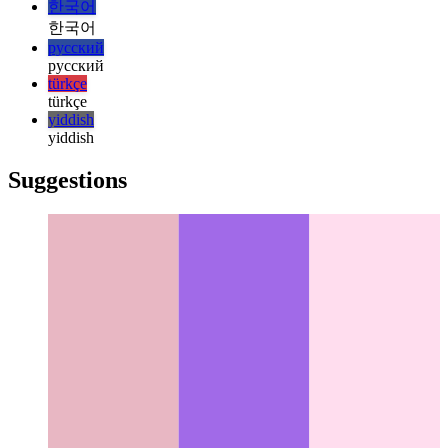
italiano
日本語
日本語
한국어
한국어
русский
русский
türkçe
türkçe
yiddish
yiddish
Suggestions