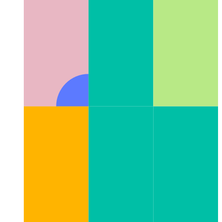
टाइपप्रति पाइपलाइन ऑपरेटर
टाइपस्क्रिप्ट में जंजीर फ़ंक्शन कॉल
लिखें