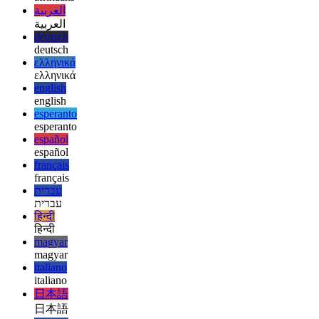
ऊपर स्पष्ट लाभ प्रदान करने की इसकी क्षमता पर निर्भर करेगी।
afrikaans
afrikaans
العربية
العربية
deutsch
deutsch
ελληνικά
ελληνικά
english
english
esperanto
esperanto
español
español
français
français
עברית
עברית
हिन्दी
हिन्दी
magyar
magyar
italiano