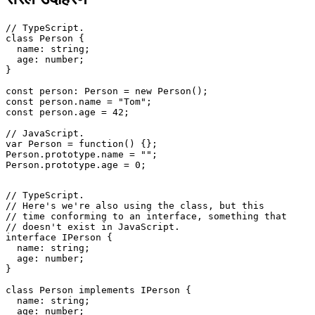
सरल उदाहरण
// TypeScript.

class Person {

  name: string;

  age: number;

}

const person: Person = new Person();

const person.name = "Tom";

const person.age = 42;

// JavaScript.

var Person = function() {};

Person.prototype.name = "";

Person.prototype.age = 0;

// TypeScript.

// Here's we're also using the class, but this

// time conforming to an interface, something that

// doesn't exist in JavaScript.

interface IPerson {

  name: string;

  age: number;

}
