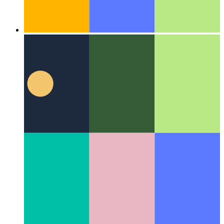
एल्गोरिदम और डेटा संरचनाएं