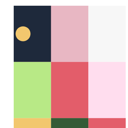
yiddish
yiddish
Suggestions