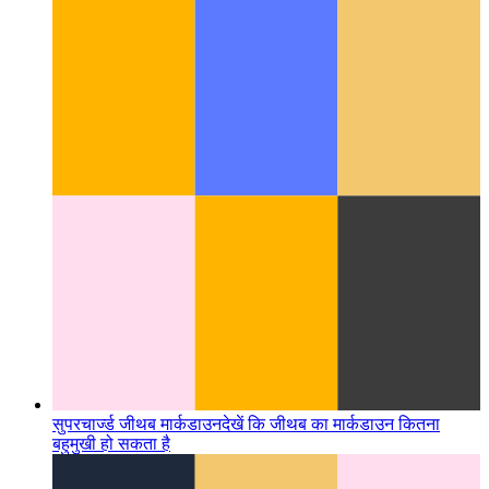
जावास्क्रिप्ट और टाइपस्क्रिप्ट में उन्नत प्रयास/पकड़/आखिरकार
एक
कोशिश-पकड़-आखिरकार-ब्लॉक के कार्यान्वयन पर एक विस्तृत नज़र
डालें