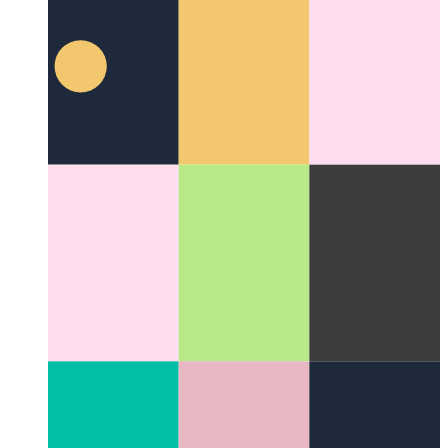
सुपरचार्ज्ड जीथब मार्कडाउन
देखें कि जीथब का मार्कडाउन कितना
बहुमुखी हो सकता है