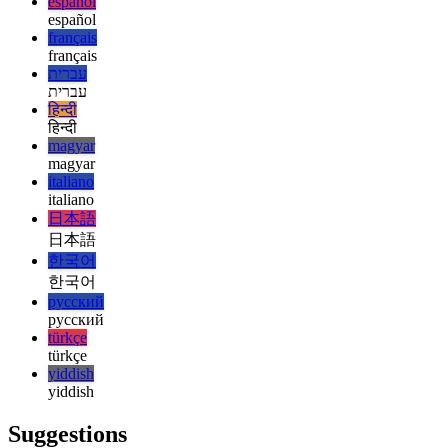
english
english
esperanto
esperanto
español
español
français
français
עברית
עברית
हिन्दी
हिन्दी
magyar
magyar
italiano
italiano
日本語
日本語
한국어
한국어
русский
русский
türkçe
türkçe