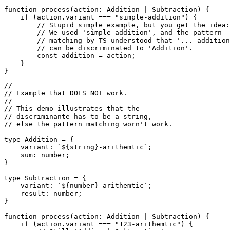
}

type Subtraction = {

    variant: `${string}-subtraction`;

    result: number;

}

function process(action: Addition | Subtraction) {

    if (action.variant === "simple-addition") {

        // Stupid simple example, but you get the idea:

        // We used 'simple-addition', and the pattern 

        // matching by TS understood that '...-addition
        // can be discriminated to 'Addition'.

        const addition = action;

    }

//

// Example that DOES NOT work.

//

// This demo illustrates that the

// discriminante has to be a string,

// else the pattern matching worn't work.

type Addition = {

    variant: `${string}-arithemtic`;

    sum: number;

}

type Subtraction = {
