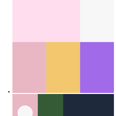
संदर्भ के साथ Node.js त्रुटि
V8 9.3 और बाद में फेंकने के लिए त्रुटि
कारण कैसे जोड़ें
Categories