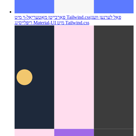
פאַל לערנען וועגן
פאַרבייַטן מאַטעריאַל-וי מיט Tailwind.css
ריפּלייסינג Material-UI מיט Tailwind.css