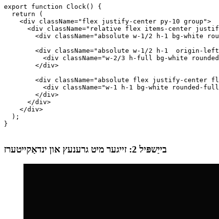
Image dbead4b8e463
export function Clock() {

  return (

    <div className="flex justify-center py-10 group">

      <div className="relative flex items-center justif
        <div className="absolute w-1/2 h-1 bg-white rou
        <div className="absolute w-1/2 h-1  origin-left
          <div className="w-2/3 h-full bg-white rounded
        </div>

        <div className="absolute flex justify-center fl
          <div className="w-1 h-1 bg-white rounded-full
        </div>

      </div>

    </div>

  );

}

בייַשפּיל 2: זייגער מיט גרענעץ און ינדאַקייטערז