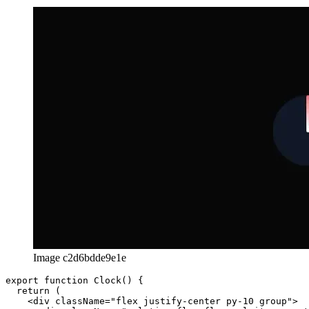
בייַשפּיל 3: זייגער וואָס סטאַרץ ביי האַלבנאַכט
Image c2d6bdde9e1e