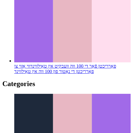
פאַרריכטן פֿאַר די 100 ווה וועבקיט אין טאַילווינד
ווי אַזוי צו
פאַרריכטן די נאַטור פון 100 ווה אין טאַילווינד