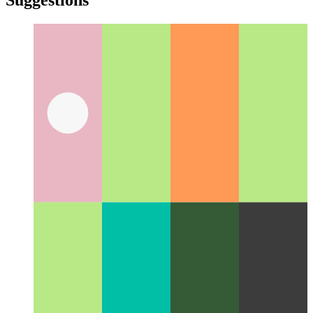
yiddish
Suggestions