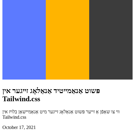
פּשוט אַנאַמייטיד אַנאַלאָג זייגער אין
Tailwind.css
ווי צו שאַפֿן אַ זייער פּשוט אַנאַלאָג זייגער מיט אַנאַמיישאַן בלויז אין
Tailwind.css