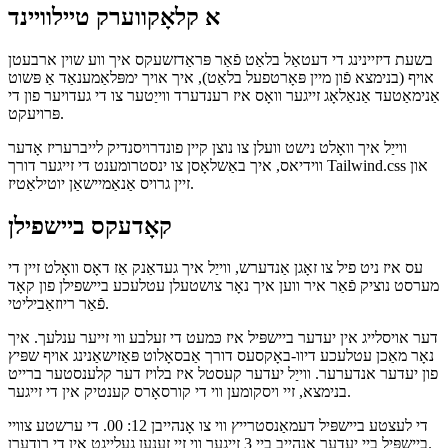
October 17, 2021
א קלאָקווערק טיילוויינד
בשעת דיזיינינג די דעטאַל בלאַט פֿאַר פּראַדזשעקס איך ווע שוין ארבעטן
אויף (בנימצא פֿון מיין פּאָרטפעל בלאַט), איך אויך ימפּלאַמענאַד אַ פּשוט
אַנימאַטעד אַנאַלאָג זייגער וואָס איז רענדערד ווייַטער צו די געדויער פון די
פּרויעקט.
ווייַל איך וואָלט נישט וועלן צו נוצן קיין פונדרויסנדיק לייברעריז אָדער
ווידיאס, איך באַשלאָסן צו ינסטרומענט די זייגער דורך Tailwind.css און
זיין גרויס אַנאַמיישאַן יוטילאַטיז.
קאָדעקס ביישפילן
עס איז ניט פיל צו זאָגן אַנדערש, ווייַל איך געדאַנק אַז דאָס וואָלט זיין די
מערסט נוציק פֿאַר איר ווען איך נאָר צושטעלן עטלעכע ביישפילן פון קאָד
פֿאַר ריוזאַביליטי.
דער אויסלייג אין יעדער ביישפּיל איז כּמעט די זעלבע ווי זייער ענלעך. איך
נאָר מאַכן עטלעכע דיוו-באָקסעס דורך אַבסאָלוט פּאַזישאַנינג אויף שפּיץ
פון יעדער אנדערער. ווייַל יעדער קעסטל איז בלויז דער קלענסטער ברייט
בנימצא, זיי ויסקומען ווי די קורסאָרס קענטיק אין די זייגער.