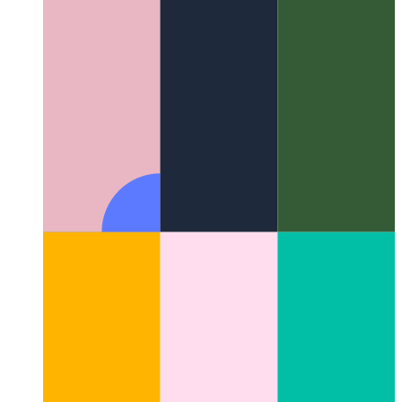
DaisyUI - טיילוויינד קאַמפּאָונאַנץ
די עקוויוואַלענט פון Bootstrap
פֿאַר טאַילווינד מכשירים