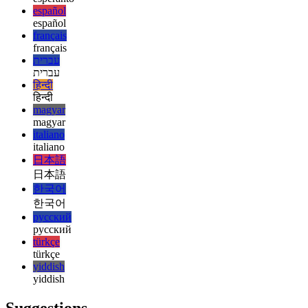
english
esperanto
esperanto
español
español
français
français
עברית
עברית
हिन्दी
हिन्दी
magyar
magyar
italiano
italiano
日本語
日本語
한국어
한국어
русский
русский
türkçe
türkçe
yiddish