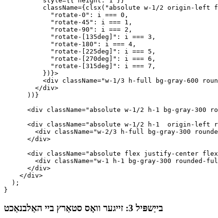
      {Array.from({ length: 8 }, (_, i) => (

        <div

          key={i}

          style={{ height: 1 }}

          className={clsx("absolute w-1/2 origin-left f
            "rotate-0": i === 0,

            "rotate-45": i === 1,

            "rotate-90": i === 2,

            "rotate-[135deg]": i === 3,

            "rotate-180": i === 4,

            "rotate-[225deg]": i === 5,

            "rotate-[270deg]": i === 6,

            "rotate-[315deg]": i === 7,

          })}>

          <div className="w-1/3 h-full bg-gray-600 roun
        </div>

      ))}

      <div className="absolute w-1/2 h-1 bg-gray-300 ro
      <div className="absolute w-1/2 h-1  origin-left r
        <div className="w-2/3 h-full bg-gray-300 rounde
      </div>

      <div className="absolute flex justify-center flex
        <div className="w-1 h-1 bg-gray-300 rounded-ful
      </div>

    </div>

  );
