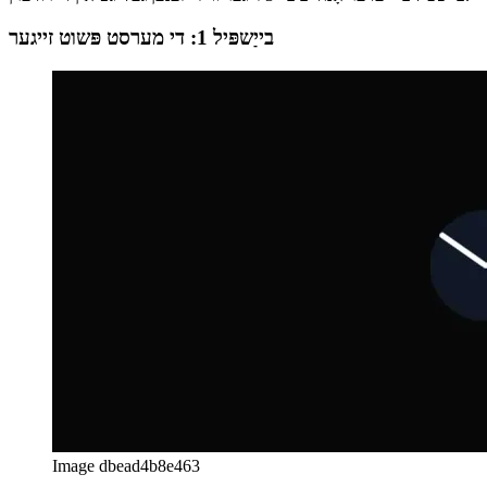
די לעצטע ביישפּיל דעמאַנסטרייץ ווי צו אָנהייבן 12: 00. די ערשטע צוויי
ביישפּיל ביי יעדער אָנהייב ביי 3 זייגער ווי זיי זענען געלייגט אין די רודערן.
בייַשפּיל 1: די מערסט פּשוט זייגער