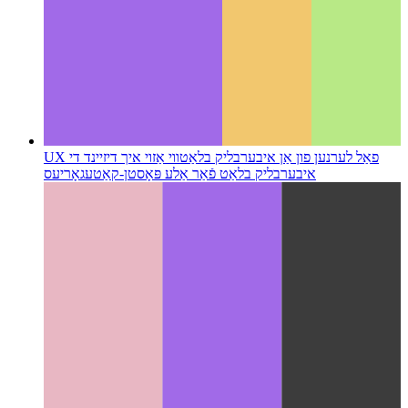
UX פאַל לערנען פון אַן איבערבליק בלאַט
ווי אַזוי איך דיזיינד די
איבערבליק בלאַט פֿאַר אַלע פּאָסטן-קאַטעגאָריעס