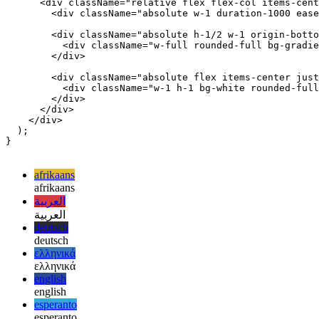
export function Clock() {

  return (

    <div className="flex justify-center py-10 group">

      <div className="relative flex flex-col items-cent
        <div className="absolute w-1 duration-1000 ease
        <div className="absolute h-1/2 w-1 origin-botto
          <div className="w-full rounded-full bg-gradie
        </div>

        <div className="absolute flex items-center just
          <div className="w-1 h-1 bg-white rounded-full
        </div>

      </div>

    </div>

  );

}

afrikaans
afrikaans
العربية
العربية
deutsch
deutsch
ελληνικά
ελληνικά
english