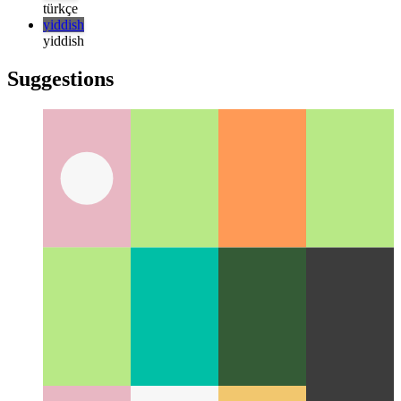
русский
русский
türkçe
türkçe
yiddish
yiddish
Suggestions