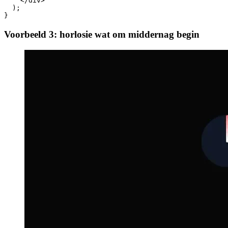
      <div className="absolute flex justify-center flex
        <div className="w-1 h-1 bg-gray-300 rounded-ful
      </div>

    </div>

  );

Voorbeeld 3: horlosie wat om middernag begin