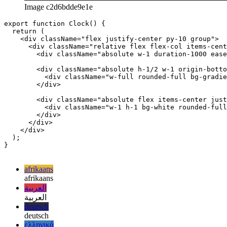
Image c2d6bdde9e1e
export function Clock() {

  return (

    <div className="flex justify-center py-10 group">

      <div className="relative flex flex-col items-cent
        <div className="absolute w-1 duration-1000 ease
        <div className="absolute h-1/2 w-1 origin-botto
          <div className="w-full rounded-full bg-gradie
        </div>

        <div className="absolute flex items-center just
          <div className="w-1 h-1 bg-white rounded-full
        </div>

      </div>

    </div>

  );

}

afrikaans
afrikaans
العربية