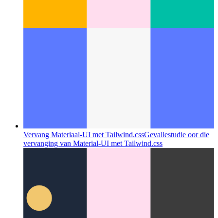
Vervang Materiaal-UI met Tailwind.css
Gevallestudie oor die