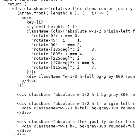
// Note that I'm using 'clsx' for

// composing classnames.

import clsx from "clsx";

export function Clock() {

  return (

    <div className="relative flex items-center justify-
      {Array.from({ length: 8 }, (_, i) => (

        <div

          key={i}

          style={{ height: 1 }}

          className={clsx("absolute w-1/2 origin-left f
            "rotate-0": i === 0,

            "rotate-45": i === 1,

            "rotate-90": i === 2,

            "rotate-[135deg]": i === 3,

            "rotate-180": i === 4,

            "rotate-[225deg]": i === 5,

            "rotate-[270deg]": i === 6,

            "rotate-[315deg]": i === 7,

          })}>

          <div className="w-1/3 h-full bg-gray-600 roun
        </div>

      ))}

      <div className="absolute w-1/2 h-1 bg-gray-300 ro
      <div className="absolute w-1/2 h-1  origin-left r
        <div className="w-2/3 h-full bg-gray-300 rounde
      </div>
