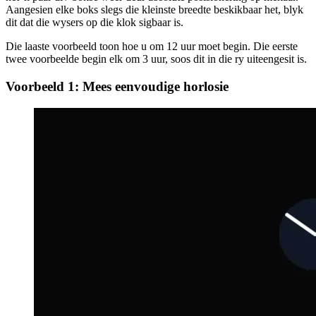
hergebruik.
Die uitleg in elke voorbeeld is byna dieselfde, baie dieselfde. Ek gee
net 'n paar div-bokse weer deur absolute posisionering op mekaar.
Aangesien elke boks slegs die kleinste breedte beskikbaar het, blyk
dit dat die wysers op die klok sigbaar is.
Die laaste voorbeeld toon hoe u om 12 uur moet begin. Die eerste
twee voorbeelde begin elk om 3 uur, soos dit in die ry uiteengesit is.
Voorbeeld 1: Mees eenvoudige horlosie