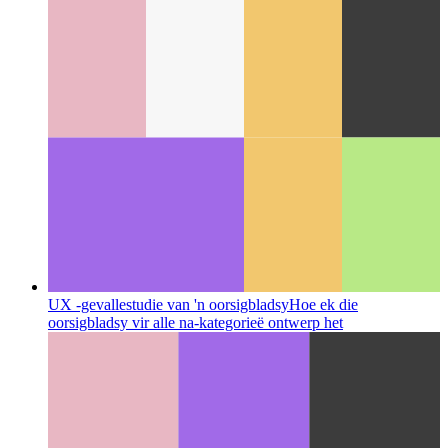
UX -gevallestudie van 'n oorsigbladsy
Hoe ek die
oorsigbladsy vir alle na-kategorieë ontwerp het