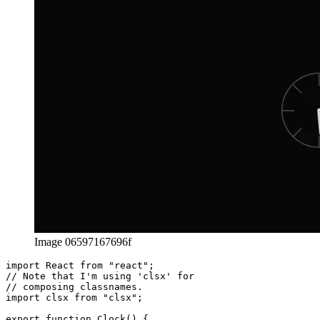
Voorbeeld 2: horlosie met rand en aanwysers
Image 06597167696f
import React from "react";
