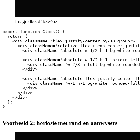
Image dbead4b8e463
export function Clock() {

  return (

    <div className="flex justify-center py-10 group">

      <div className="relative flex items-center justif
        <div className="absolute w-1/2 h-1 bg-white rou
        <div className="absolute w-1/2 h-1  origin-left
          <div className="w-2/3 h-full bg-white rounded
        </div>

        <div className="absolute flex justify-center fl
          <div className="w-1 h-1 bg-white rounded-full
        </div>

      </div>

    </div>

  );

}
