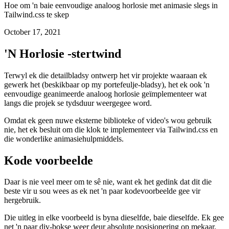
Eenvoudige geanimeerde analoog horlosie
in Tailwind.css
Hoe om 'n baie eenvoudige analoog horlosie met animasie slegs in
Tailwind.css te skep
October 17, 2021
'N Horlosie -stertwind
Terwyl ek die detailbladsy ontwerp het vir projekte waaraan ek
gewerk het (beskikbaar op my portefeulje-bladsy), het ek ook 'n
eenvoudige geanimeerde analoog horlosie geïmplementeer wat
langs die projek se tydsduur weergegee word.
Omdat ek geen nuwe eksterne biblioteke of video's wou gebruik
nie, het ek besluit om die klok te implementeer via Tailwind.css en
die wonderlike animasiehulpmiddels.
Kode voorbeelde
Daar is nie veel meer om te sê nie, want ek het gedink dat dit die
beste vir u sou wees as ek net 'n paar kodevoorbeelde gee vir