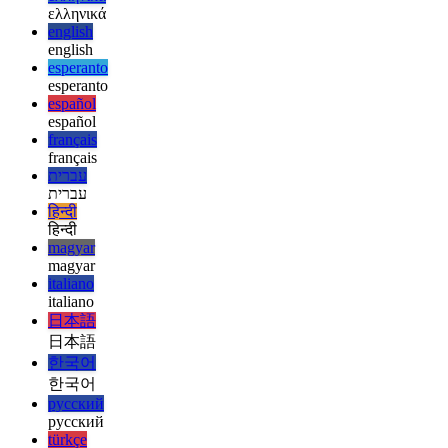
العربية
deutsch
deutsch
ελληνικά
ελληνικά
english
english
esperanto
esperanto
español
español
français
français
עברית
עברית
हिन्दी
हिन्दी
magyar
magyar
italiano
italiano
日本語
日本語
한국어
한국어