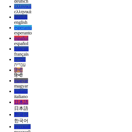
afrikaans
العربية
العربية
deutsch
deutsch
ελληνικά
ελληνικά
english
english
esperanto
esperanto
español
español
français
français
עברית
עברית
हिन्दी
हिन्दी
magyar
magyar
italiano
italiano
日本語
日本語