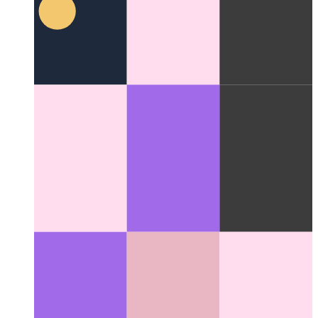
Reemplace Material-UI con Tailwind.css
Estudio de caso
sobre la sustitución de Material-UI por Tailwind.css