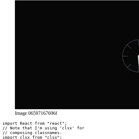
Ejemplo 2: reloj con borde e indicadores
Image 06597167696f