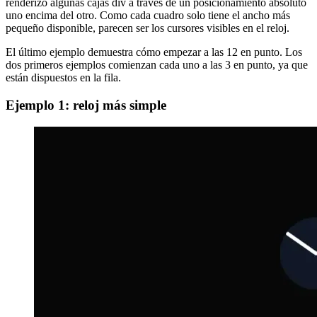
usted cuando simplemente proporcione algunos ejemplos de código
para su reutilización.
El diseño en todos los ejemplos es casi el mismo o muy similar. Solo
renderizo algunas cajas div a través de un posicionamiento absoluto
uno encima del otro. Como cada cuadro solo tiene el ancho más
pequeño disponible, parecen ser los cursores visibles en el reloj.
El último ejemplo demuestra cómo empezar a las 12 en punto. Los
dos primeros ejemplos comienzan cada uno a las 3 en punto, ya que
están dispuestos en la fila.
Ejemplo 1: reloj más simple