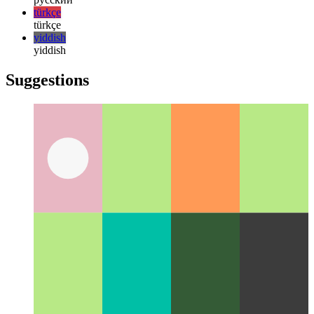
한국어
한국어
русский
русский
türkçe
türkçe
yiddish
yiddish
Suggestions