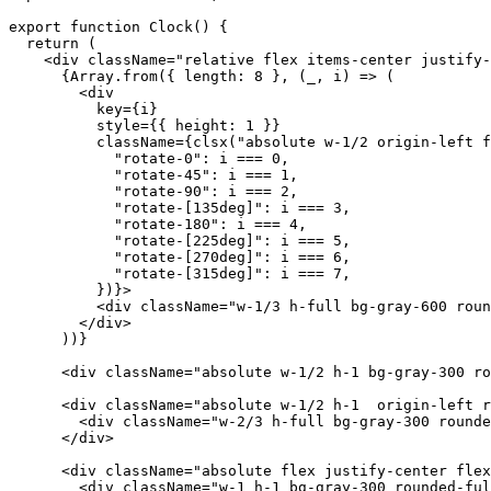
import React from "react";

// Note that I'm using 'clsx' for

// composing classnames.

import clsx from "clsx";

export function Clock() {

  return (

    <div className="relative flex items-center justify-
      {Array.from({ length: 8 }, (_, i) => (

        <div

          key={i}

          style={{ height: 1 }}

          className={clsx("absolute w-1/2 origin-left f
            "rotate-0": i === 0,

            "rotate-45": i === 1,

            "rotate-90": i === 2,

            "rotate-[135deg]": i === 3,

            "rotate-180": i === 4,

            "rotate-[225deg]": i === 5,

            "rotate-[270deg]": i === 6,

            "rotate-[315deg]": i === 7,

          })}>

          <div className="w-1/3 h-full bg-gray-600 roun
        </div>

      ))}

      <div className="absolute w-1/2 h-1 bg-gray-300 ro