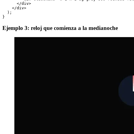
      <div className="absolute w-1/2 h-1  origin-left r
        <div className="w-2/3 h-full bg-gray-300 rounde
      </div>

      <div className="absolute flex justify-center flex
        <div className="w-1 h-1 bg-gray-300 rounded-ful
      </div>

    </div>

  );

Ejemplo 3: reloj que comienza a la medianoche