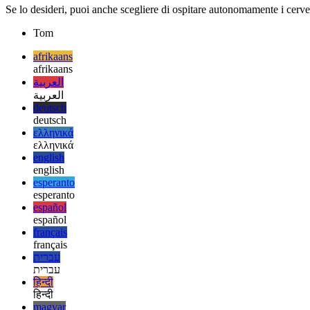
La fiducia è una buona cosa, ma il controll
Se lo desideri, puoi anche scegliere di ospitare autonomamente i cerve
Tom
afrikaans
afrikaans
العربية
العربية
deutsch
deutsch
ελληνικά
ελληνικά
english
english
esperanto
esperanto
español
español
français
français
עברית
עברית