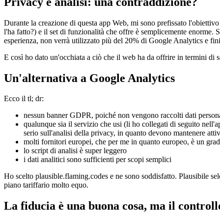
14 dicembre 2020
Privacy e analisi: una contraddizione?
Durante la creazione di questa app Web, mi sono prefissato l'obiettivo 
l'ha fatto?) e il set di funzionalità che offre è semplicemente enorme.
esperienza, non verrà utilizzato più del 20% di Google Analytics e fini
E così ho dato un'occhiata a ciò che il web ha da offrire in termini di 
Un'alternativa a Google Analytics
Ecco il tl; dr:
nessun banner GDPR, poiché non vengono raccolti dati persona
qualunque sia il servizio che usi (li ho collegati di seguito nel
serio sull'analisi della privacy, in quanto devono mantenere attiv
molti fornitori europei, che per me in quanto europeo, è un grad
lo script di analisi è super leggero
i dati analitici sono sufficienti per scopi semplici
Ho scelto plausible.flaming.codes e ne sono soddisfatto. Plausibile sel
piano tariffario molto equo.