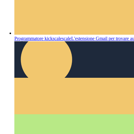
Programmatore kickscalescale
L'estensione Gmail per trovare au