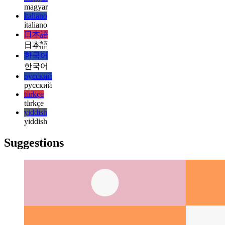
हिन्दी
हिन्दी
magyar
magyar
italiano
italiano
日本語
日本語
한국어
한국어
русский
русский
türkçe
türkçe
yiddish
yiddish
Suggestions