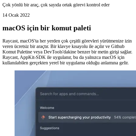
macOS için Raycast
Çok yönlü bir araç, çok sayıda ortak görevi kontrol eder
14 Ocak 2022
macOS için bir komut paleti
Raycast, macOS'ta her yerden çok çeşitli görevleri yürütmenize izin
veren ücretsiz bir araçtır. Bir klavye kısayolu ile açılır ve Github
Komut Paletine veya DevTools'dakine benzer bir metin girişi sağlar.
Raycast, AppKit-SDK ile uygulanır, bu da yalnızca macOS için
kullanılabilen gerçekten yerel bir uygulama olduğu anlamına gelir.
Image b7fdd9e3e9c3
Raycast'i kullanmak, tekrarlayan görevleri birkaç saniye içinde
aramanıza olanak tanır. Ve hepsinden iyisi, araç, uzantılar için bir
API sağlar, böylece henüz pazarda bir uzantı olarak mevcut değilse,
ihtiyacınız olan her şeyi kendiniz kodlayabilirsiniz.
Eşya aramak