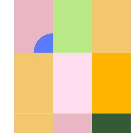
Github Komut Paleti
Github'da depolar ve hızlı eylemler nasıl
aranır?