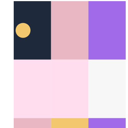
Github Copilot ile Çalışmak
Bir AI, kodlama hızınızı büyük
ölçüde nasıl artırabilir?
Categories