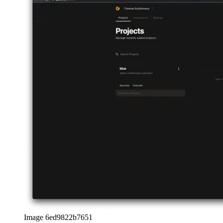
agnostik hale getirir. Gitpod, sürüm kontrol sisteminizi
barındırmadığından, kilitleme etkisi yoktur.