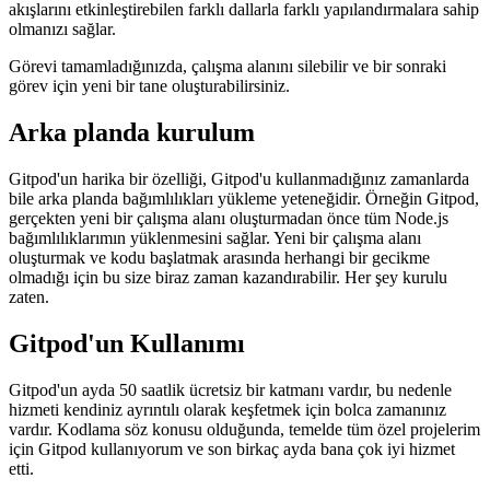
saklayan bir YAML dosyası oluşturma seçeneği sunar.
Bu dosya, sürüm kontrol sistemine teslim edilir ve bu nedenle, bir
sonraki sefer dalda yeni bir çalışma alanı oluşturduğunuzda Gitpod
için talimatlar kümesidir. Bu aynı zamanda, tamamen farklı iş
akışlarını etkinleştirebilen farklı dallarla farklı yapılandırmalara sahip
olmanızı sağlar.
Görevi tamamladığınızda, çalışma alanını silebilir ve bir sonraki
görev için yeni bir tane oluşturabilirsiniz.
Arka planda kurulum
Gitpod'un harika bir özelliği, Gitpod'u kullanmadığınız zamanlarda
bile arka planda bağımlılıkları yükleme yeteneğidir. Örneğin Gitpod,
gerçekten yeni bir çalışma alanı oluşturmadan önce tüm Node.js
bağımlılıklarımın yüklenmesini sağlar. Yeni bir çalışma alanı
oluşturmak ve kodu başlatmak arasında herhangi bir gecikme
olmadığı için bu size biraz zaman kazandırabilir. Her şey kurulu
zaten.
Gitpod'un Kullanımı
Gitpod'un ayda 50 saatlik ücretsiz bir katmanı vardır, bu nedenle