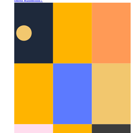
Github Kod Arama
Depolarınız için Github'ın bulanık araması
nasıl kullanılır?