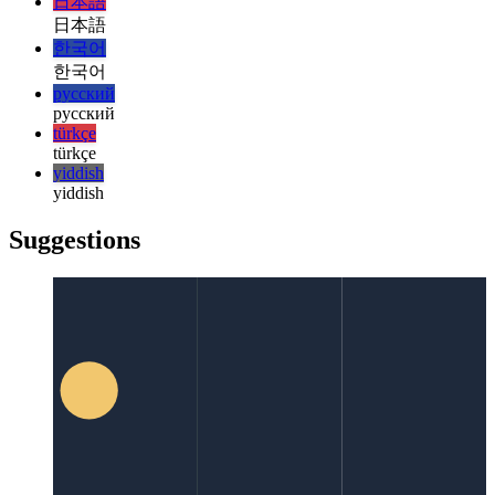
magyar
magyar
italiano
italiano
日本語
日本語
한국어
한국어
русский
русский
türkçe
türkçe
yiddish
yiddish
Suggestions