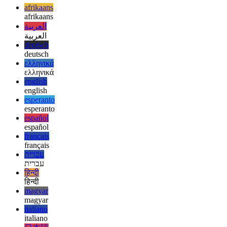
hizmeti kendiniz ayrıntılı olarak keşfetmek için bolca zamanınız
vardır. Kodlama söz konusu olduğunda, temelde tüm özel projelerim
için Gitpod kullanıyorum ve son birkaç ayda bana çok iyi hizmet
etti.
afrikaans
afrikaans
العربية
العربية
deutsch
deutsch
ελληνικά
ελληνικά
english
english
esperanto
esperanto
español
español
français
français
עברית
עברית
हिन्दी
हिन्दी