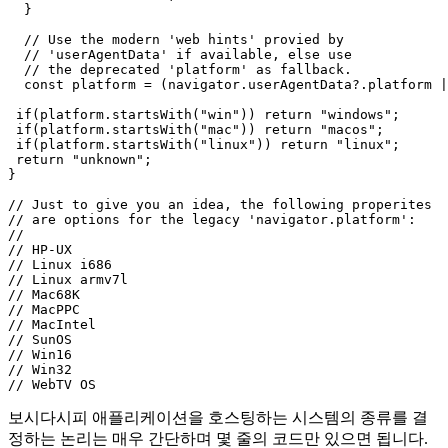
 */

export function getAgentSystem(){

  if(!("navigator" in window)){

    return "unknown";

  }

  // Use the modern 'web hints' provied by

  // 'userAgentData' if available, else use

  // the deprecated 'platform' as fallback.

  const platform = (navigator.userAgentData?.platform |
 if(platform.startsWith("win")) return "windows";

 if(platform.startsWith("mac")) return "macos";

 if(platform.startsWith("linux")) return "linux";

 return "unknown";

}

// Just to give you an idea, the following properites

// are options for the legacy 'navigator.platform':

//

// HP-UX

// Linux i686

// Linux armv7l

// Mac68K

// MacPPC

// MacIntel

// SunOS

// Win16

// Win32
