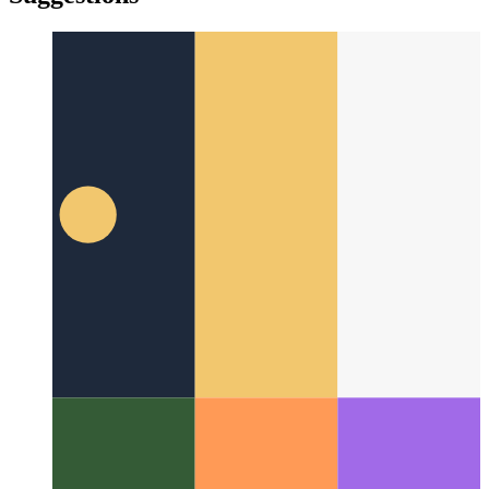
yiddish
Suggestions