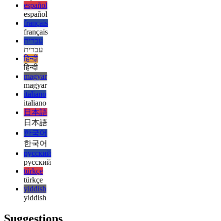
english
esperanto
esperanto
español
español
français
français
עברית
עברית
हिन्दी
हिन्दी
magyar
magyar
italiano
italiano
日本語
日本語
한국어
한국어
русский
русский
türkçe
türkçe
yiddish