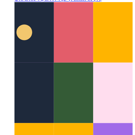
एक PWA जिसे DevTools . कहा जाता है
एक डेवलपर का सबसे अच्छा
दोस्त वास्तव में क्रोमियम में एक प्रगतिशील वेब ऐप है