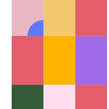
जब आपका PWA बोलना शुरू करे
लेखों के लिए वाक् संश्लेषण जोड़ने के
लिए वेवनेट का उपयोग करना