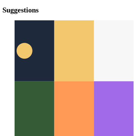
türkçe
türkçe
yiddish
yiddish
Suggestions