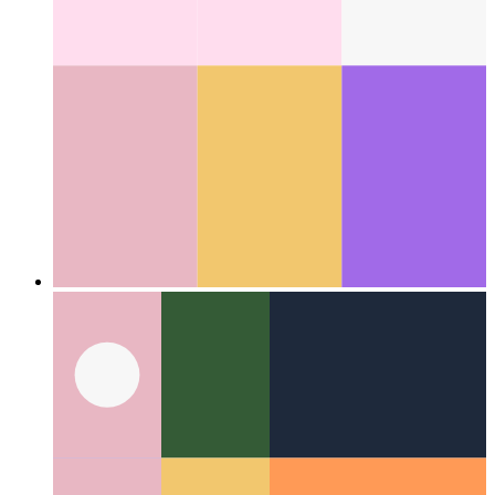
वेब लॉक एपीआई
विभिन्न प्रक्रियाओं के बीच समन्वय कार्य और संसाधनों
का उपयोग
Categories