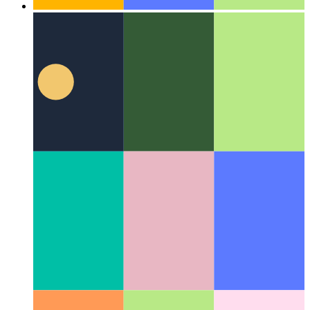
एल्गोरिदम और डेटा संरचनाएं