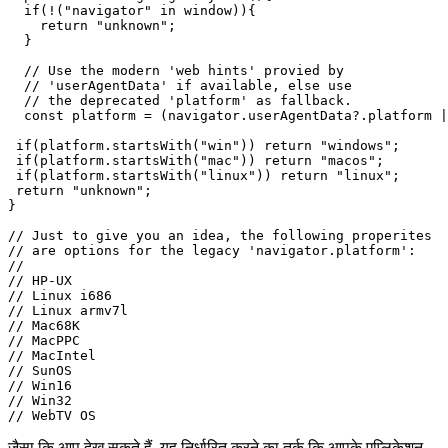
/**

 * Retrieve the host platform in a 

 * best-effort way w/ normalized output.

 */

export function getAgentSystem(){

  if(!("navigator" in window)){

    return "unknown";

  }

  // Use the modern 'web hints' provied by

  // 'userAgentData' if available, else use

  // the deprecated 'platform' as fallback.

  const platform = (navigator.userAgentData?.platform |
 if(platform.startsWith("win")) return "windows";

 if(platform.startsWith("mac")) return "macos";

 if(platform.startsWith("linux")) return "linux";

 return "unknown";

}

// Just to give you an idea, the following properites

// are options for the legacy 'navigator.platform':

//

// HP-UX

// Linux i686

// Linux armv7l

// Mac68K

// MacPPC

// MacIntel
