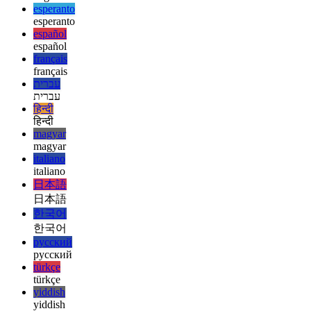
deutsch
ελληνικά
ελληνικά
english
english
esperanto
esperanto
español
español
français
français
עברית
עברית
हिन्दी
हिन्दी
magyar
magyar
italiano
italiano
日本語
日本語
한국어
한국어
русский
русский