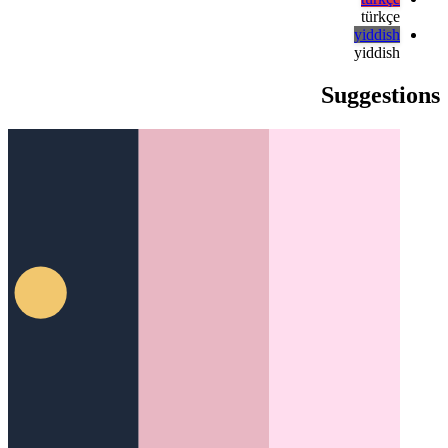
русский
русский
türkçe
türkçe
yiddish
yiddish
Suggestions