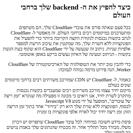
Cloudflare מקדמת במיוחד את מהירות המוצרים שלה, מכיוון שהיא
שולטת ברשת מסירת תוכן גדולה מאוד, עם נקודות קצה רבות ברחבי
העולם. כמובן ש- CDN זה ממונף גם עבור עובדי Cloudflare.
כיצד להפיץ את ה- backend שלך ברחבי
העולם
בכל פעם שאתה פורס את עובדי Cloudflare שלך, הם משתפים
ומתעדכנים במיקומים רבים ברחבי העולם. זה מאפשר ל- Cloudflare
לנתב בקשות נכנסות לנקודת הקצה הקרובה ביותר כדי להפעיל את
הפונקציות ללא השרת שלך, מה שמקטין את עיכוב הרשת למספר
אלפיות שניות. ניתוב זה שנעשה על ידי Cloudflare הוא שקוף בעת הגשת
בקשות - הניתוב וטעינה של האיזון נעשים ברקע באופן אוטומטי.
כדי להבין טוב יותר את הטופולוגיה של הארכיטקטורה של Cloudflare
Worker, הנה פירוט מרמה גבוהה לנמוכה:
כאמור, ל- Cloudflare יש CDN שמורכב משרתים רבים ברחבי מיקומים
שונים בעולם
מיקום יחיד עצמו מורכב משרתים רבים שמעבדים בקשות נכנסות
מתקרב לשרת יחיד, אנו רואים כי מכונה זו מפעילה מה שנקרא "זמן ריצה
של עובדים", המופעל על ידי מנוע Javascript V8
לבסוף, הפונקציה ללא שרת שלך היא רק "בידוד" אחד בתוך זמן הריצה
הזה; זמן ריצה יחיד יכול לארח אלפי פונקציות בו זמנית