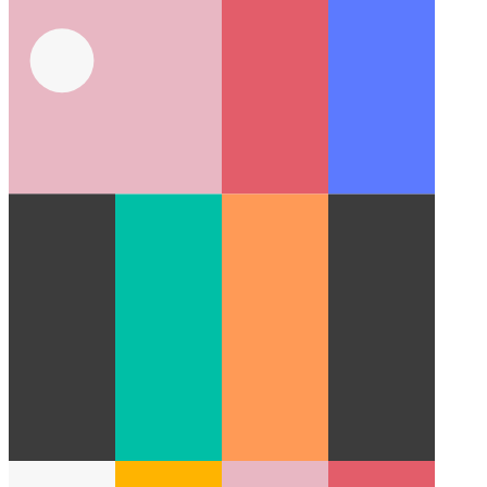
תפריט הפקודה של Chrome ו- Edge DevTools
כיצד לנווט ב-
DevTools כמו משתמש כוח