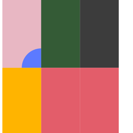
ממשק API לרטט PWA
בוא נשתמש בנווט כדי לנער את המכשיר
שלך