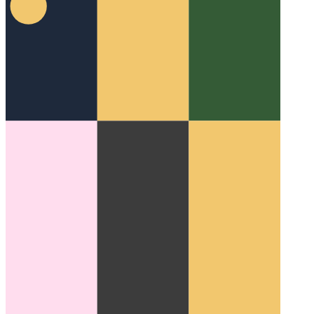
ניסיון מתקדם / תפוס / סוף סוף ב- Javascript וב-
Typescript
התבונן בצורה מפורטת ביישום חסימה של סוף-סוף