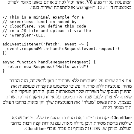
"backend-as-a-service", ו- Cloudflare Workers הוא חלק חשוב
מחבילה זו. עובדי Cloudflare הם פונקציות ללא שרתים, הכתובות ב-
Javascript (או עדיף, Typescript) המתארחות בסביבת Node.js
המופעלת על ידי מנוע V8. אתה יכול לכתוב אותם באופן מקומי ולפרוס
באמצעות ה- "wrangler" -CLI או להתפתח ישירות בענן.
// This is a minimal example for a

// serverless function hosed by

// Cloudflare. You define this code

// in a JS-file and upload it via the

// 'wrangler'-CLI.

addEventListener("fetch", event => {

  event.respondWith(handleRequest(event.request))

})

async function handleRequest(request) {

  return new Response("Hello world")

אם אתה שומע על "פונקציות ללא שרתים" כאן לראשונה, הנה הסבר
מהיר. פונקציות ללא שרת הן פשוטו כמשמעו פונקציות שעוטפות את
ההיגיון העסקי של השירות שלך ושמארחות בענן. היתרון העיקרי הוא
שאתה לא צריך לבזבז שניה אחת מזמנך על אירוח, תיקון ותחזוקת שרת
בעצמך. אתה פשוט "מעלה" את הפונקציות שלך והן זמינות ברחבי העולם
תוך מספר דקות.