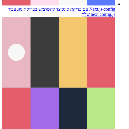
Next.js-config עם בדיקת סוג
כיצד להשתמש בבדיקת סוג עבור
next.config.js שלך