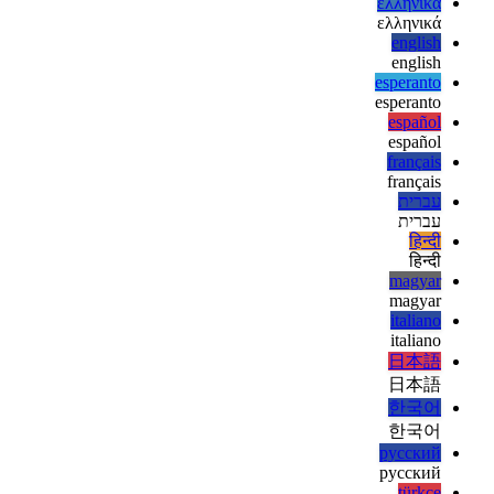
العربية
deutsch
deutsch
ελληνικά
ελληνικά
english
english
esperanto
esperanto
español
español
français
français
עברית
עברית
हिन्दी
हिन्दी
magyar
magyar
italiano
italiano
日本語
日本語
한국어
한국어