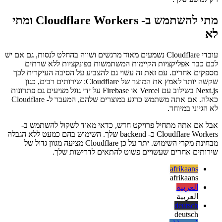
פיסת מידע חשובה במיוחד: לכל עובד Cloudflare שתפרוס יש זיכרון
משלו, מבודד מכל תהליך אחר. זה מבטיח שהנתונים שלך באמת נגישים
רק למופע שלך.
מתי להשתמש ב- Cloudflare Workers ומתי
לא
עובדי Cloudflare נשמעים מאוד מרגשים ושווה בהחלט לנסות, גם אם יש
לכם כבר אפליקציות הקיימות המשתמשות בפונקציות ללא שרתים
מספקים אחרים. עם זאת זה עשוי גם להצביע על הסיבה העיקרית לכך
שקשה יותר לאמץ את המוצר של Cloudflare: שירותים רבים, כגון
Next.js בשילוב עם Vercel או Firebase על ידי גוגל מציעים גם פתרונות
כאלה. אם אתה משתמש כרגע במוצרים שלהם, המעבר ל- Cloudflare
לא הגיוני במיוחד.
אבל אם אתה מתחיל פרויקט חדש, כדאי מאוד לשקול להשתמש ב-
Cloudflare Workers כ- backend שלך. השימוש בהם כמעט ללא הגבלה
מבחינת מקרי השימוש. יתר על כן Cloudflare מציעה מגוון גדול של
שירותים אחרים שעשויים פשוט להתאים לדרישות שלך.
afrikaans
afrikaans
العربية