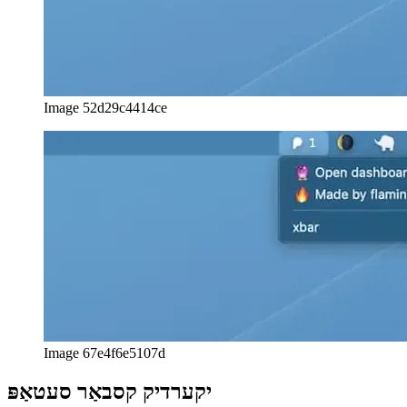
Image 67e4f6e5107d
יקערדיק קסבאַר סעטאַפּ
קסבאַר קענען זיין דאַונלאָודיד און אינסטאַלירן אויף דיין מעק. אַמאָל איר
אָנהייב עס פֿאַר די ערשטער מאָל, אַ פאַרשטעלן מיט אַלע
דאָוונלאָאַדאַבלע און ארויס פּלוגינס קענען ווערן גענוצט צו באַקומען די
פּלוגין איר ווילט.
די ינסטאָלינג פּראָצעס פשוט קאַפּיז די פּלוגין ס מקור קאָד (אַ איין טעקע
פּער פּלוגין) אין אַ ספּעציעל טעקע, פֿון וואָס קסבאַר לייענט אַלע דערווייַל
אינסטאַלירן פּלוגינס. צו אָנהייבן שרייבן דיין אייגענע פּלוגין, איר נאָר שאַפֿן
אַ טעקע אין די וועגווייַזער און אָנהייבן כאַקינג. ציכטיק!
xbar טעקע נאָמען קאַנווענשאַן
דער נאָמען פון דער טעקע באשטייט פון דריי פּאַרץ, אַלע אפגעשיידט
דורך פּונקט.
דיין יינציק פּלוגין נאָמען
די צייט מעהאַלעך אין וואָס דיין קאָד איז עקסאַקיוטאַד, ענלעך צו
אַ CRON- אַרבעט
דער פּראָסט טעקע סאַפיקס