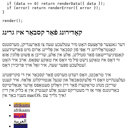
العربية
العربية
deutsch
deutsch
ελληνικά
ελληνικά
english
english
esperanto
esperanto
español
español
français
français
עברית
עברית
हिन्दी
हिन्दी
magyar
magyar
italiano
italiano
日本語
日本語