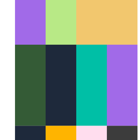
פּריוואַטקייט-ערשטער אַנאַליטיקס
ווי צו רעספּעקט דיין וסערס און
נאָך מאָניטאָר די פאָרשטעלונג
Categories