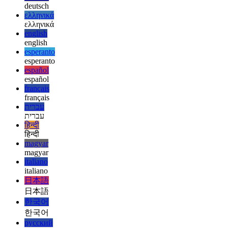
한국어
한국어
русский
русский
türkçe
türkçe
yiddish
yiddish
Suggestions