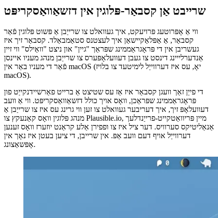
October 2, 2021
שרייבט אַן קסבאַר-פּלוגין אין דזשאַוואַסקריפּט
ווי אַ אָפּרוטעג פּרויעקט, איך געוואלט צו שרייַבן אַ פּשוט פּלוגין פֿאַר
קסבאַר, אַ אַפּלאַקיישאַן איך לעצטנס סטאַמבאַלד. קסבאַר זיך איז
געשריבן אין די פּראָגראַממינג שפּראַך "גיין" און ניצט "וואַילס" ווי זיין
אַנדערלייינג דינסט צו געבן דעוועלאָפּערס צו שרייַבן מנהג מעניו איינסן
פֿאַר די מעניו באַר אין macOS (יאָ, עס איז דערווייַל לימיטעד צו בלויז
macOS).
די פייַן זאַך וועגן קסבאַר איז אַז עס שטיצט אַ ברייט פאַרשיידנקייַט פון
פּראָגראַממינג שפּראַכן, וואָס אויך כולל דזשאַוואַסקריפּט. ווי אַ וועב
דעוועלאָפּ זיך, איך דעריבער געוואלט צו זען ווי גרינג עס איז צו שרייַבן אַ
מנהג פּלוגין וואָס קאַנעקץ צו Plausible.io, מיין פּריוואַטקייט-פרייַנדלעך
אַנאַליטיקס סערוויס. דער ציל איז צו ופפירן אַלע קראַנט יוזערז וואָס זענען
דערווייַל אויף דעם וועב אַפּ. אין שרייבן, די ציען בעטן איז נאָך אין
אָפּשאַצונג.
Image 52d29c4414ce