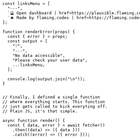
  const { data, error } = await fetcher()

    .then((data) => ({ data }))

    .catch((error) => ({ error }));

  if (data >= 0) return renderData({ data });

  if (error) return renderError({ error });

}

קאָדירונג פֿאַר קסבאַר איז גרינג
דער גאנצער פּראָצעס האָט מיר עטלעכע שעה צו פאַרענדיקן, מערסטנס
קאָנטראָלירונג די אַפּי פֿון קסבאַר און פּלייינג אַרום מיט פאַרשידענע
קאַנפיגיעריישאַנז פֿאַר סטילינג. אַלע אין אַלע, שרייבן אַ פּשוט פּלוגין אַזאַ
ווי דאָס איז טאַקע נישט פיל מי וואָס איז טאַקע שפּאַס. אויב איר האָט
עטלעכע ספּער שעה, איר זאָל אויך פּרובירן דאָס!
איך טראַכטן, וואָס רעדט מערסט פֿאַר קסבאַר איז די סקריפּטינג
געלעגנהייט וואָס די פלעקסאַבאַל און שנעל אַנטוויקלונג אַלאַוז. איר קענט
שרייַבן מנהג טראַקערז פֿאַר דיין וואָלקן סעטאַפּס אָדער אַנאַליטיקס
באַדינונגס אַזוי אַז די מעטריקס זענען אַלע קענטיק אין אַ בליק אין דיין
מעניו באַר אין macOS. איך גלייך עס!
afrikaans
afrikaans