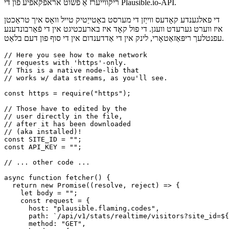
    const request = {

      host: "plausible.flaming.codes",

      path: `/api/v1/stats/realtime/visitors?site_id=${
      method: "GET",

      headers: {

        Authorization: `Bearer ${API_KEY}`,

      },

    };

    try {

      const req = https.get(request, (res) => {

        res.on("data", (data) => {

          body += data;

        });

        res.on("end", () => {

          resolve(JSON.parse(body));

        });

      });

      req.on("error", (error) => {

        console.error(error);

      });

      req.end();

    } catch (error) {

      reject(error);

    }

  });
