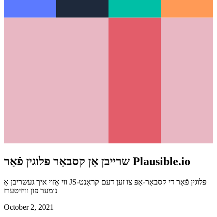
שרייבן אַן קסבאַר פּלוגין פֿאַר Plausible.io
ווי אַזוי איך געשריבן אַ JS-פּלוגין פֿאַר די קסבאַר-אַפּ צו זען דעם קראַנט
נומער פון וויזיטערז