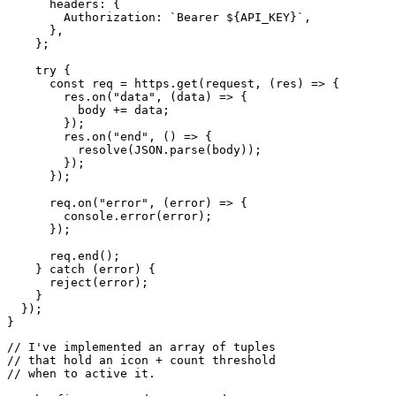
// I've implemented an array of tuples

// that hold an icon + count threshold

// when to active it.

// The first entry doesn't render a 

// string (which can be direclty used),

// but rather a mapping that results in

// the following code:

//

// `image="..." font=Menlo color=white`

//

// This is a special syntax that tells

// xbar to render a base64 image w/

// a custom font and color.

//

// 'plausibleIconWhite' is just the string

// for the base64-image.

const stepIcons = [

  [0, `${plausibleIconWhite} Menlo white`, "image font 
  [5, "💫"],

  [10, "⭐️"],

  [50, "🌟"],

  [100, "⚡️"],

  [500, "💥"],

// Actually rendering stuff in xbar

// is super simple - just output it

// with console.log(...).

//
