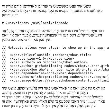
עקסאַקיוטאַד דורך די Node.js- בייַשפּיל פון די באַניצער. דאָס מיטל אַז
מיר האָבן אַקסעס צו אַלע האַרץ נאָדע פּאַקידזשיז, אַזאַ ווי "https". פֿאַר
מיין נוצן פאַל, דאָס איז אַלץ איך דאַרפֿן, ווייַל די טראַקינג פון יוזערז
ריקווייערז אַ פשוט אראפקאפיע פון די Plausible.io-API.
די פאלגענדע קאָדעס ווייַזן די מערסט באַטייַטיק טייל וואָס איך טראַכטן
איז ווערט גערעדט וועגן. די פול קאָד איז בארעכטיגט אין די פֿאַרבונדענע
עפנטלעך ריפּאַזאַטאָרי, לינק אין די אַדדענדום אין די סוף פון דעם בלאַט.
// Here you see how to make network

// requests with 'https'-only.

// This is a native node-lib that

// works w/ data streams, as you'll see.

const https = require("https");

// Those have to edited by the

// user directly in the file,

// after it has been downloaded

// (aka installed)!

const SITE_ID = "";

const API_KEY = "";

// ... other code ...

async function fetcher() {

  return new Promise((resolve, reject) => {

    let body = "";
