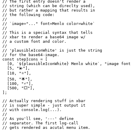
// As you'll see, '---' define 

// separator. The first log-call

// gets rendered as acutal menu item.

const linksMenu = [

  "---",

  `🔮 Open dashboard | href=https://plausible.flaming.co
  `🔥 Made by flaming.codes | href=https://flaming.codes
];

function renderError(props) {

  const { error } = props;

  const output = [

    "❔",

    "---",

    "No data accessible",

    "Please check your user data",

    ...linksMenu,

  ];

  console.log(output.join("\n"));

}

// Finally, I defined a single function

// where everything starts. This function

// just gets called to kick everyting off.

// Plain JS, it's that simple.

async function render() {
