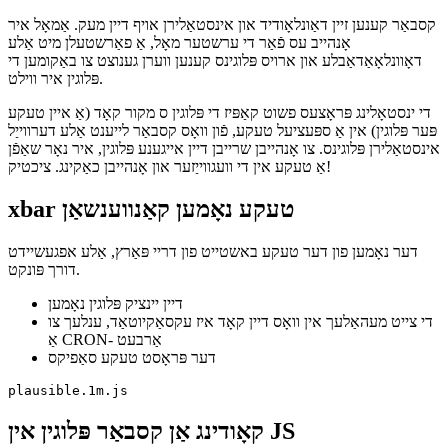
קאָודינג אַן קסבאַר פּלוגין אין JS
איצט איר זענט באַשטימט צו אָנהייבן קאָדירונג! קודם אַרייַן די
פארלאנגט שעבאַנג דירעקטיוו צו זאָגן קסבאַר ווו די נאָדע בייַשפּיל זאָל
זיין געפֿונען.
דער ווייַטער טייל איז דעריבער אַדינג עטלעכע מעטאַ דאַטן. דאָך, פֿאַר
היגע אַנטוויקלונג, דאָס קען זיין איבערגעהיפּערט, אָבער דאָס איז וואָס
איך נוצן פֿאַר די פּלאַוסיבלע פּלוגין.
// Metadata allows your plugin to show up in the app, a
//

//  <xbar.title>Plausible Tracker</xbar.title>

//  <xbar.version>v1.0</xbar.version>

//  <xbar.author>Tom Schönmann</xbar.author>

//  <xbar.author.github>flaming-codes</xbar.author.gith
//  <xbar.desc>See who's on your site at-a-glance.</xba
//  <xbar.dependencies>node</xbar.dependencies>

//  <xbar.abouturl>https://flaming.codes</xbar.abouturl
און דאָס איז אַלע וואָס איז פארלאנגט פֿאַר דיין פּלוגין צו לויפן. איצט איר
האָבן אַ לייַוונט ווו איר קענען קאָד אין ריין דזשאַוואַסקריפּט,