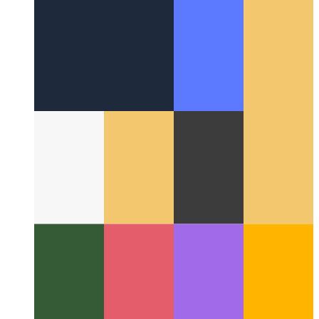
Ĉirkaŭ la Reto