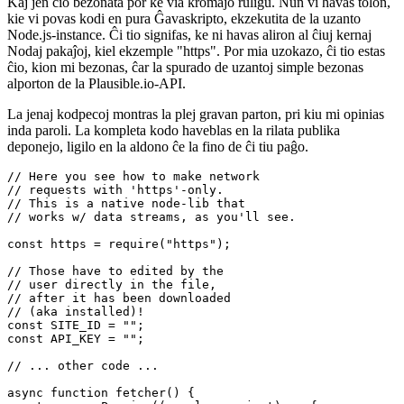
//  <xbar.dependencies>node</xbar.dependencies>

//  <xbar.abouturl>https://flaming.codes</xbar.abouturl
Kaj jen ĉio bezonata por ke via kromaĵo ruliĝu. Nun vi havas tolon,
kie vi povas kodi en pura Ĝavaskripto, ekzekutita de la uzanto
Node.js-instance. Ĉi tio signifas, ke ni havas aliron al ĉiuj kernaj
Nodaj pakaĵoj, kiel ekzemple "https". Por mia uzokazo, ĉi tio estas
ĉio, kion mi bezonas, ĉar la spurado de uzantoj simple bezonas
alporton de la Plausible.io-API.
La jenaj kodpecoj montras la plej gravan parton, pri kiu mi opinias
inda paroli. La kompleta kodo haveblas en la rilata publika
deponejo, ligilo en la aldono ĉe la fino de ĉi tiu paĝo.
// Here you see how to make network

// requests with 'https'-only.

// This is a native node-lib that

// works w/ data streams, as you'll see.

const https = require("https");

// Those have to edited by the

// user directly in the file,

// after it has been downloaded

// (aka installed)!

const SITE_ID = "";

const API_KEY = "";
