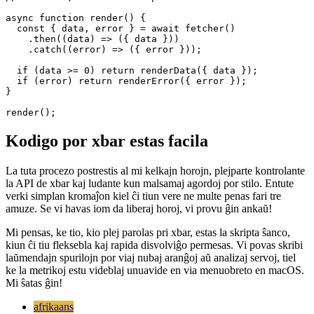
// Finally, I defined a single function

// where everything starts. This function

// just gets called to kick everyting off.

// Plain JS, it's that simple.

async function render() {

  const { data, error } = await fetcher()

    .then((data) => ({ data }))

    .catch((error) => ({ error }));

  if (data >= 0) return renderData({ data });

  if (error) return renderError({ error });

}

Kodigo por xbar estas facila
La tuta procezo postrestis al mi kelkajn horojn, plejparte kontrolante
la API de xbar kaj ludante kun malsamaj agordoj por stilo. Entute
verki simplan kromaĵon kiel ĉi tiun vere ne multe penas fari tre
amuze. Se vi havas iom da liberaj horoj, vi provu ĝin ankaŭ!
Mi pensas, ke tio, kio plej parolas pri xbar, estas la skripta ŝanco,
kiun ĉi tiu fleksebla kaj rapida disvolviĝo permesas. Vi povas skribi
laŭmendajn spurilojn por viaj nubaj aranĝoj aŭ analizaj servoj, tiel