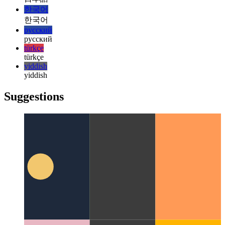
italiano
italiano
日本語
日本語
한국어
한국어
русский
русский
türkçe
türkçe
yiddish
yiddish
Suggestions