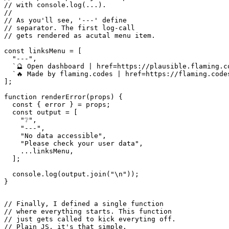
  [500, "💥"],

// Actually rendering stuff in xbar

// is super simple - just output it

// with console.log(...).

//

// As you'll see, '---' define 

// separator. The first log-call

// gets rendered as acutal menu item.

const linksMenu = [

  "---",

  `🔮 Open dashboard | href=https://plausible.flaming.co
  `🔥 Made by flaming.codes | href=https://flaming.codes
];

function renderError(props) {

  const { error } = props;

  const output = [

    "❔",

    "---",

    "No data accessible",

    "Please check your user data",

    ...linksMenu,

  ];

  console.log(output.join("\n"));

}
