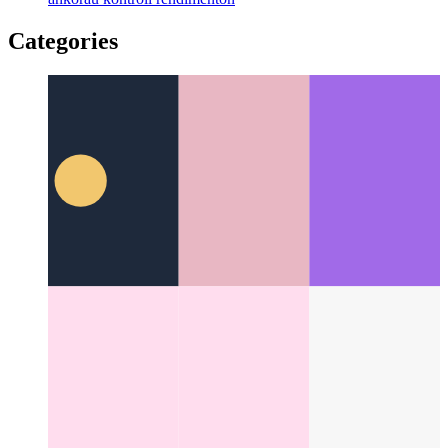
Privateco-Unua Analitiko
Kiel respekti viajn uzantojn kaj
ankoraŭ kontroli rendimenton
Categories