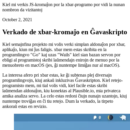
Skribante kromaĵon xbar por Plausible.io
Kiel mi verkis JS-kromaĵon por la xbar-programo por vidi la nunan
nombron da vizitantoj
October 2, 2021
Verkado de xbar-kromaĵo en Ĝavaskripto
Kiel semajnfina projekto mi volis verki simplan aldonaĵon por xbar,
aplikaĵo, kiun mi ĵus faligis. xbar mem estas skribita en la
programlingvo "Go" kaj uzas "Wails" kiel sian bazan servon por
ebligi al programistoj skribi laŭmendajn enirojn de menuo por la
menuobreto en macOS (jes, ĝi nuntempe limiĝas nur al macOS).
La interesa afero pri xbar estas, ke ĝi subtenas plej diversajn
programlingvojn, kiuj ankaŭ inkluzivas Ĝavaskripton. Kiel retejo-
programisto mem, mi tial volis vidi, kiel facile estas skribi
laŭmendan aldonaĵon, kiu konektas al Plausible.io, mia privateca
amika analiza servo. La celo estas redoni ĉiujn nunajn uzantojn, kiuj
nuntempe troviĝas en ĉi tiu retejo. Dum la verkado, la tirpeto
ankoraŭ estas en revizio.