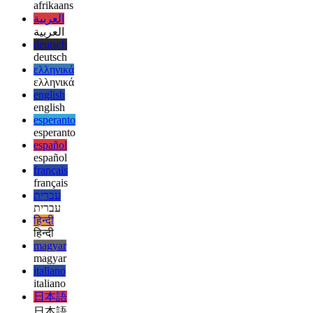
ke la metrikoj estu videblaj unuavide en via menuobreto en macOS.
Mi ŝatas ĝin!
afrikaans
afrikaans
العربية
العربية
deutsch
deutsch
ελληνικά
ελληνικά
english
english
esperanto
esperanto
español
español
français
français
עברית
עברית
हिन्दी
हिन्दी
magyar
magyar