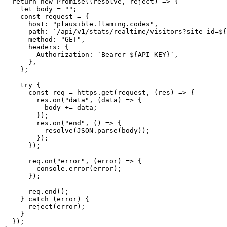
// ... other code ...

async function fetcher() {

  return new Promise((resolve, reject) => {

    let body = "";

    const request = {

      host: "plausible.flaming.codes",

      path: `/api/v1/stats/realtime/visitors?site_id=${
      method: "GET",

      headers: {

        Authorization: `Bearer ${API_KEY}`,

      },

    };

    try {

      const req = https.get(request, (res) => {

        res.on("data", (data) => {

          body += data;

        });

        res.on("end", () => {

          resolve(JSON.parse(body));

        });

      });

      req.on("error", (error) => {

        console.error(error);

      });
