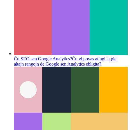
Ĉu SEO sen Google Analytics?
Ĉu vi povas atingi la plej
altajn rangojn de Google sen Analytics ebligita?