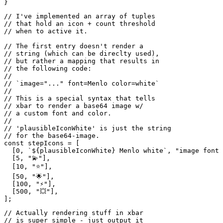
      req.end();

    } catch (error) {

      reject(error);

    }

  });

// I've implemented an array of tuples

// that hold an icon + count threshold

// when to active it.

// The first entry doesn't render a 

// string (which can be direclty used),

// but rather a mapping that results in

// the following code:

//

// `image="..." font=Menlo color=white`

//

// This is a special syntax that tells

// xbar to render a base64 image w/

// a custom font and color.

//

// 'plausibleIconWhite' is just the string

// for the base64-image.

const stepIcons = [

  [0, `${plausibleIconWhite} Menlo white`, "image font 
  [5, "💫"],

  [10, "⭐️"],

  [50, "🌟"],

  [100, "⚡️"],
