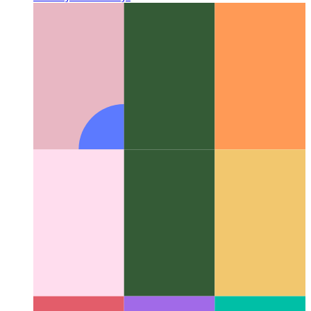
API pri Reta Informo por PWAoj
Kiel determini verajn retajn
datumojn en via retejo