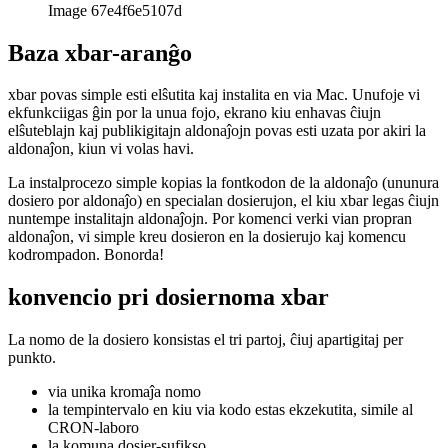
Image 67e4f6e5107d
Baza xbar-aranĝo
xbar povas simple esti elŝutita kaj instalita en via Mac. Unufoje vi
ekfunkciigas ĝin por la unua fojo, ekrano kiu enhavas ĉiujn
elŝuteblajn kaj publikigitajn aldonaĵojn povas esti uzata por akiri la
aldonaĵon, kiun vi volas havi.
La instalprocezo simple kopias la fontkodon de la aldonaĵo (ununura
dosiero por aldonaĵo) en specialan dosierujon, el kiu xbar legas ĉiujn
nuntempe instalitajn aldonaĵojn. Por komenci verki vian propran
aldonaĵon, vi simple kreu dosieron en la dosierujo kaj komencu
kodrompadon. Bonorda!
konvencio pri dosiernoma xbar
La nomo de la dosiero konsistas el tri partoj, ĉiuj apartigitaj per
punkto.