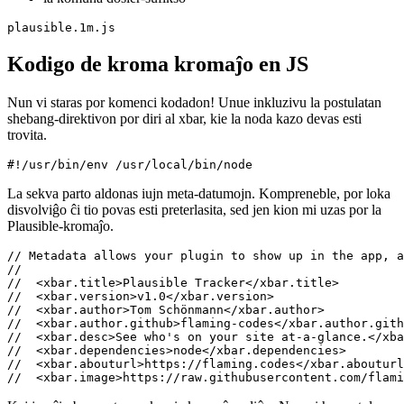
via unika kromaĵa nomo
la tempintervalo en kiu via kodo estas ekzekutita, simile al
CRON-laboro
la komuna dosier-sufikso
Kodigo de kroma kromaĵo en JS
Nun vi staras por komenci kodadon! Unue inkluzivu la postulatan
shebang-direktivon por diri al xbar, kie la noda kazo devas esti
trovita.
La sekva parto aldonas iujn meta-datumojn. Kompreneble, por loka
disvolviĝo ĉi tio povas esti preterlasita, sed jen kion mi uzas por la
Plausible-kromaĵo.
// Metadata allows your plugin to show up in the app, a
//

//  <xbar.title>Plausible Tracker</xbar.title>

//  <xbar.version>v1.0</xbar.version>

//  <xbar.author>Tom Schönmann</xbar.author>

//  <xbar.author.github>flaming-codes</xbar.author.gith
//  <xbar.desc>See who's on your site at-a-glance.</xba