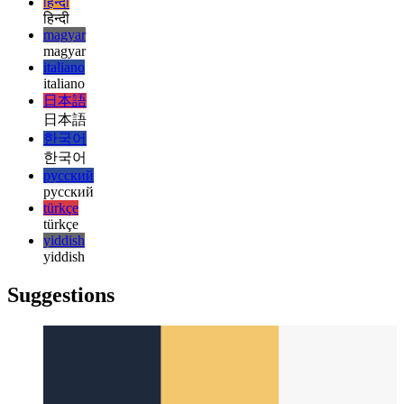
עברית
עברית
हिन्दी
हिन्दी
magyar
magyar
italiano
italiano
日本語
日本語
한국어
한국어
русский
русский
türkçe
türkçe
yiddish
yiddish
Suggestions