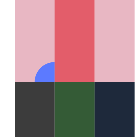
PWA dans l'App Store de Microsoft
Comment publier votre
PWA dans le Microsoft App Store