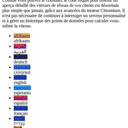
Mots de clôture
Comme vous pouvez le constater, le code requis pour obtenir un
aperçu détaillé des vitesses de réseau de vos clients est désormais
plus simple que jamais, grâce aux avancées du moteur Chromium. Il
n'est pas nécessaire de continuer à interroger un serveur personnalisé
et à gérer un historique des points de données pour calculer vous-
même la vitesse.
afrikaans
afrikaans
العربية
العربية
deutsch
deutsch
ελληνικά
ελληνικά
english
english
esperanto
esperanto
español
español
français
français