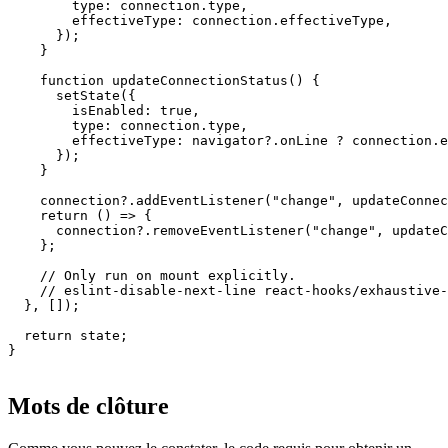
    if (connection) {

      setState({

        isEnabled: true,

        type: connection.type,

        effectiveType: connection.effectiveType,

      });

    }

    function updateConnectionStatus() {

      setState({

        isEnabled: true,

        type: connection.type,

        effectiveType: navigator?.onLine ? connection.e
      });

    }

    connection?.addEventListener("change", updateConnec
    return () => {

      connection?.removeEventListener("change", updateC
    };

    // Only run on mount explicitly.

    // eslint-disable-next-line react-hooks/exhaustive-
  }, []);

  return state;

}
