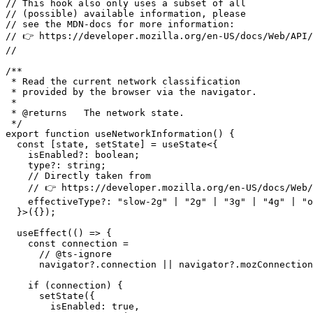
// scenarios, therefore I added one to

// the network state object.

//

// This hook also only uses a subset of all

// (possible) available information, please

// see the MDN-docs for more information:

// 👉 https://developer.mozilla.org/en-US/docs/Web/API/
//

/**

 * Read the current network classification

 * provided by the browser via the navigator.

 * 

 * @returns   The network state.

 */

export function useNetworkInformation() {

  const [state, setState] = useState<{

    isEnabled?: boolean;

    type?: string;

    // Directly taken from

    // 👉 https://developer.mozilla.org/en-US/docs/Web/
    effectiveType?: "slow-2g" | "2g" | "3g" | "4g" | "o
  }>({});

  useEffect(() => {

    const connection =

      // @ts-ignore

      navigator?.connection || navigator?.mozConnection