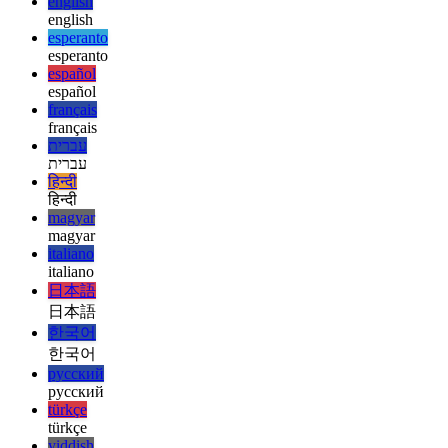
русский
русский
türkçe
türkçe
yiddish
yiddish
Suggestions