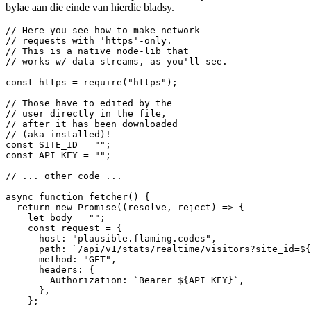
      method: "GET",

      headers: {

        Authorization: `Bearer ${API_KEY}`,

      },

    };

    try {

      const req = https.get(request, (res) => {

        res.on("data", (data) => {

          body += data;

        });

        res.on("end", () => {

          resolve(JSON.parse(body));

        });

      });

      req.on("error", (error) => {

        console.error(error);

      });

      req.end();

    } catch (error) {

      reject(error);

    }

  });

// I've implemented an array of tuples

// that hold an icon + count threshold

// when to active it.
