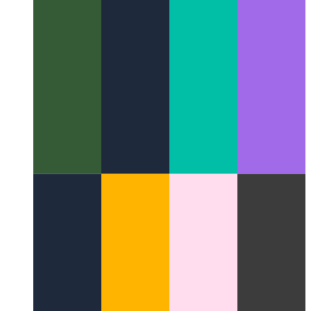
Privaatheid-Eerste Analytics
Hoe om u gebruikers te
respekteer en steeds die prestasie te monitor
Categories