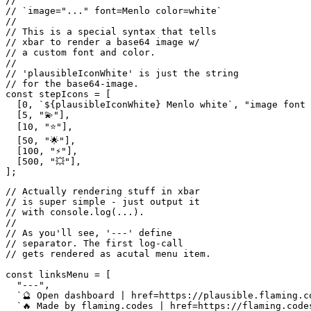
const linksMenu = [

  "---",

  `🔮 Open dashboard | href=https://plausible.flaming.co
  `🔥 Made by flaming.codes | href=https://flaming.codes
];

function renderError(props) {

  const { error } = props;

  const output = [

    "❔",

    "---",

    "No data accessible",

    "Please check your user data",

    ...linksMenu,

  ];

  console.log(output.join("\n"));

}

// Finally, I defined a single function

// where everything starts. This function

// just gets called to kick everyting off.

// Plain JS, it's that simple.

async function render() {

  const { data, error } = await fetcher()

    .then((data) => ({ data }))

    .catch((error) => ({ error }));
