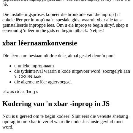
Nou is u gereed om te begin kodeer! Sluit eers die vereiste shebang -
opdrag in om xbar te vertel waar die node -instansie gevind moet
word.
Die volgende deel voeg dan 'n paar metadata by. Dit kan natuurlik
vir plaaslike ontwikkeling weggelaat word, maar dit is wat ek
gebruik vir die Plausible-inprop.
// Metadata allows your plugin to show up in the app, a
//

//  <xbar.title>Plausible Tracker</xbar.title>

//  <xbar.version>v1.0</xbar.version>

//  <xbar.author>Tom Schönmann</xbar.author>

//  <xbar.author.github>flaming-codes</xbar.author.gith
//  <xbar.desc>See who's on your site at-a-glance.</xba
//  <xbar.dependencies>node</xbar.dependencies>

//  <xbar.abouturl>https://flaming.codes</xbar.abouturl
En dit is al wat nodig is om u inprop te laat werk. Nou het u 'n doek
waar u in suiwer Javascript kan kodeer, uitgevoer deur die gebruiker
se Node.js-instansie. Dit beteken dat ons toegang het tot alle
kernknooppakkette, soos “https”. Vir my gebruiksgeval is dit alles
wat ek nodig het, aangesien die opsporing van gebruikers eenvoudig
'n opgawe van die Plausible.io-API vereis.