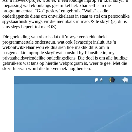
Skryf 'n xbar-inprop in Javascript
As 'n naweek-projek wou ek 'n eenvoudige inprop vir xbar skryf, 'n
toepassing wat ek onlangs gestruikel het. xbar self is in die
programmeertaal "Go" geskryf en gebruik "Wails" as die
onderliggende diens om ontwikkelaars in staat te stel om persoonlike
spyskaartinskrywings vir die menubalk in macOS te skryf (ja, dit is
tans slegs beperk tot macOS).
Die goeie ding van xbar is dat dit 'n wye verskeidenheid
programmeertale ondersteun, wat ook Javascript insluit. As 'n
webontwikkelaar wou ek dus sien hoe maklik dit is om 'n
pasgemaakte inprop te skryf wat aansluit by Plausible.io, my
privaatheidsvriendelike ontledingsdiens. Die doel is om alle huidige
gebruikers wat tans op hierdie webprogram is, weer te gee. Met die
skryf hiervan word die trekversoek nog hersien.
Image 52d29c4414ce
Image 67e4f6e5107d
Basiese xbar -opstelling