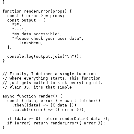
  if (data >= 0) return renderData({ data });

  if (error) return renderError({ error });

}

Kodering vir xbar is maklik
Die hele proses het my 'n paar uur geneem om te voltooi, meestal
het ek die API van xbar nagegaan, en ek het met verskillende
konfigurasies vir styling gekyk. Al met al is dit regtig nie veel moeite
om 'n eenvoudige inprop soos hierdie te skryf nie. As u 'n paar ure
het, moet u dit ook probeer!
Ek dink wat die meeste vir xbar spreek, is die skripgeleentheid wat
hierdie buigsame en vinnige ontwikkeling moontlik maak. U kan
pasgemaakte spoorsnyers vir u wolkopstellings of ontledingsdienste
skryf, sodat die statistieke almal in 'n oogopslag sigbaar is in u
menubalk in macOS. Ek hou daarvan!
afrikaans
afrikaans
العربية
العربية