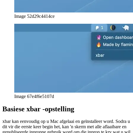
xbar kan eenvoudig op u Mac afgelaai en geïnstalleer word. Sodra u
dit vir die eerste keer begin het, kan 'n skerm met alle aflaaibare en
gepubliseerde inproppe gebruik word om die inprop te kry wat u wil
hê.
Die installeringsproses kopieer die bronkode van die inprop ('n
enkele lêer per inprop) na 'n spesiale gids, waaruit xbar alle tans
geïnstalleerde inproppe lees. Om u eie inprop te begin skryf, skep u
eenvoudig 'n lêer in die gids en begin uithack. Netjies!
xbar lêernaamkonvensie
Die lêernaam bestaan uit drie dele, almal geskei deur 'n punt.
u unieke inpropnaam
die tydsinterval waarin u kode uitgevoer word, soortgelyk aan
'n CRON-taak
die algemene lêer agtervoegsel
Kodering van 'n xbar -inprop in JS