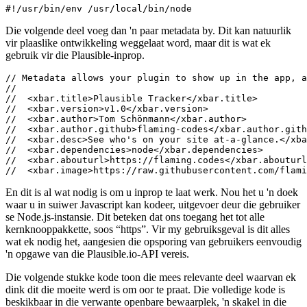
Die volgende stukke kode toon die mees relevante deel waarvan ek
dink dit die moeite werd is om oor te praat. Die volledige kode is
beskikbaar in die verwante openbare bewaarplek, 'n skakel in die
bylae aan die einde van hierdie bladsy.
// Here you see how to make network

// requests with 'https'-only.

// This is a native node-lib that

// works w/ data streams, as you'll see.

const https = require("https");

// Those have to edited by the

// user directly in the file,

// after it has been downloaded

// (aka installed)!

const SITE_ID = "";

const API_KEY = "";

// ... other code ...

async function fetcher() {

  return new Promise((resolve, reject) => {

    let body = "";

    const request = {

      host: "plausible.flaming.codes",

      path: `/api/v1/stats/realtime/visitors?site_id=${