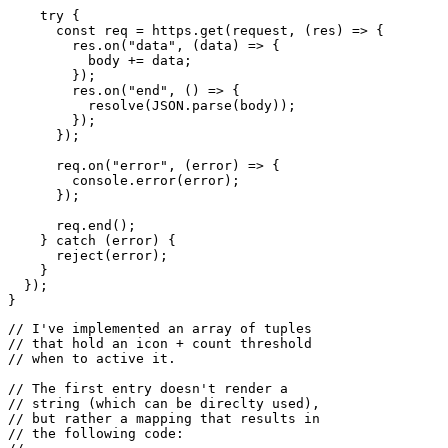
// The first entry doesn't render a 

// string (which can be direclty used),

// but rather a mapping that results in

// the following code:

//

// `image="..." font=Menlo color=white`

//

// This is a special syntax that tells

// xbar to render a base64 image w/

// a custom font and color.

//

// 'plausibleIconWhite' is just the string

// for the base64-image.

const stepIcons = [

  [0, `${plausibleIconWhite} Menlo white`, "image font 
  [5, "💫"],

  [10, "⭐️"],

  [50, "🌟"],

  [100, "⚡️"],

  [500, "💥"],

// Actually rendering stuff in xbar

// is super simple - just output it

// with console.log(...).

//

// As you'll see, '---' define 

// separator. The first log-call

// gets rendered as acutal menu item.
