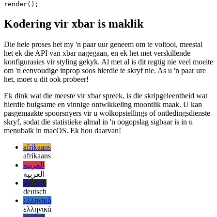
deutsch
deutsch
ελληνικά
ελληνικά
english
english
esperanto
esperanto
español
español
français
français
עברית
עברית
हिन्दी
हिन्दी
magyar
magyar
italiano
italiano
日本語
日本語
한국어
한국어