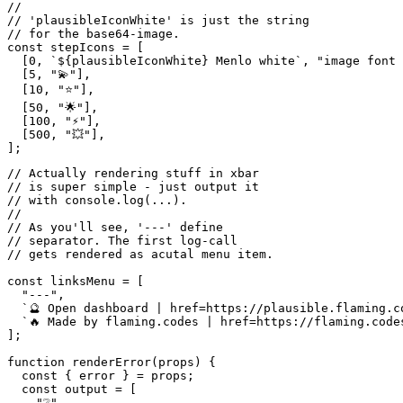
//

// `image="..." font=Menlo color=white`

//

// This is a special syntax that tells

// xbar to render a base64 image w/

// a custom font and color.

//

// 'plausibleIconWhite' is just the string

// for the base64-image.

const stepIcons = [

  [0, `${plausibleIconWhite} Menlo white`, "image font 
  [5, "💫"],

  [10, "⭐️"],

  [50, "🌟"],

  [100, "⚡️"],

  [500, "💥"],

// Actually rendering stuff in xbar

// is super simple - just output it

// with console.log(...).

//

// As you'll see, '---' define 

// separator. The first log-call

// gets rendered as acutal menu item.

const linksMenu = [

  "---",

  `🔮 Open dashboard | href=https://plausible.flaming.co
  `🔥 Made by flaming.codes | href=https://flaming.codes