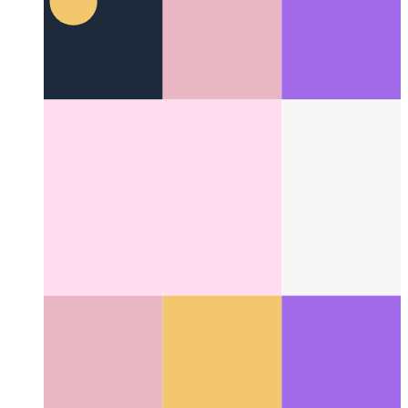
Análisis de privacidad primero
Cómo respetar a sus usuarios y
seguir supervisando el rendimiento
Categories