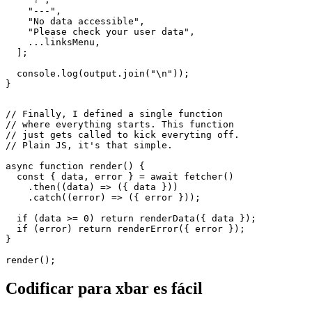
];

function renderError(props) {

  const { error } = props;

  const output = [

    "❔",

    "---",

    "No data accessible",

    "Please check your user data",

    ...linksMenu,

  ];

  console.log(output.join("\n"));

}

// Finally, I defined a single function

// where everything starts. This function

// just gets called to kick everyting off.

// Plain JS, it's that simple.

async function render() {

  const { data, error } = await fetcher()

    .then((data) => ({ data }))

    .catch((error) => ({ error }));

  if (data >= 0) return renderData({ data });

  if (error) return renderError({ error });

}
