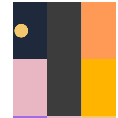
yiddish
yiddish
Suggestions