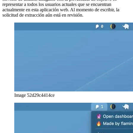
Lo bueno de xbar es que admite una amplia variedad de lenguajes
de programación, que también incluye Javascript. Como
desarrollador web, quería ver lo fácil que es escribir un
complemento personalizado que se conecte a Plausible.io, mi
servicio de análisis amigable con la privacidad. El objetivo es
representar a todos los usuarios actuales que se encuentran
actualmente en esta aplicación web. Al momento de escribir, la
solicitud de extracción aún está en revisión.
Image 52d29c4414ce