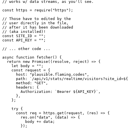
apéndice al final de esta página.
// Here you see how to make network

// requests with 'https'-only.

// This is a native node-lib that

// works w/ data streams, as you'll see.

const https = require("https");

// Those have to edited by the

// user directly in the file,

// after it has been downloaded

// (aka installed)!

const SITE_ID = "";

const API_KEY = "";

// ... other code ...

async function fetcher() {

  return new Promise((resolve, reject) => {

    let body = "";

    const request = {

      host: "plausible.flaming.codes",

      path: `/api/v1/stats/realtime/visitors?site_id=${
      method: "GET",

      headers: {

        Authorization: `Bearer ${API_KEY}`,

      },

    };
