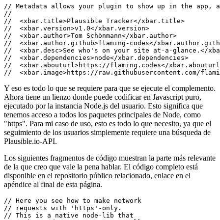
La siguiente parte es agregar algunos metadatos. Por supuesto, para
el desarrollo local esto se puede omitir, pero esto es lo que estoy
usando para el complemento Plausible.
// Metadata allows your plugin to show up in the app, a
//

//  <xbar.title>Plausible Tracker</xbar.title>

//  <xbar.version>v1.0</xbar.version>

//  <xbar.author>Tom Schönmann</xbar.author>

//  <xbar.author.github>flaming-codes</xbar.author.gith
//  <xbar.desc>See who's on your site at-a-glance.</xba
//  <xbar.dependencies>node</xbar.dependencies>

//  <xbar.abouturl>https://flaming.codes</xbar.abouturl
Y eso es todo lo que se requiere para que se ejecute el complemento.
Ahora tiene un lienzo donde puede codificar en Javascript puro,
ejecutado por la instancia Node.js del usuario. Esto significa que
tenemos acceso a todos los paquetes principales de Node, como
"https". Para mi caso de uso, esto es todo lo que necesito, ya que el
seguimiento de los usuarios simplemente requiere una búsqueda de
Plausible.io-API.
Los siguientes fragmentos de código muestran la parte más relevante
de la que creo que vale la pena hablar. El código completo está
disponible en el repositorio público relacionado, enlace en el