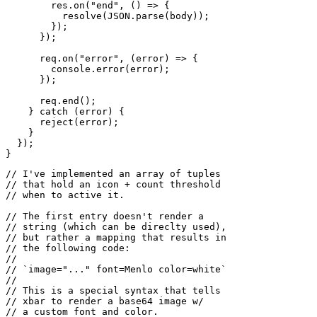
    try {

      const req = https.get(request, (res) => {

        res.on("data", (data) => {

          body += data;

        });

        res.on("end", () => {

          resolve(JSON.parse(body));

        });

      });

      req.on("error", (error) => {

        console.error(error);

      });

      req.end();

    } catch (error) {

      reject(error);

    }

  });

// I've implemented an array of tuples

// that hold an icon + count threshold

// when to active it.

// The first entry doesn't render a 

// string (which can be direclty used),

// but rather a mapping that results in

// the following code:
