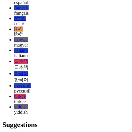
english
english
esperanto
esperanto
español
español
français
français
עברית
עברית
हिन्दी
हिन्दी
magyar
magyar
italiano
italiano
日本語
日本語
한국어
한국어
русский
русский
türkçe
türkçe