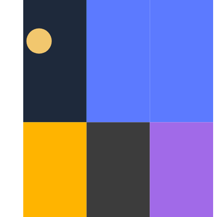
Markdown Github suralimenté
Découvrez à quel point le
Markdown de Github peut être polyvalent