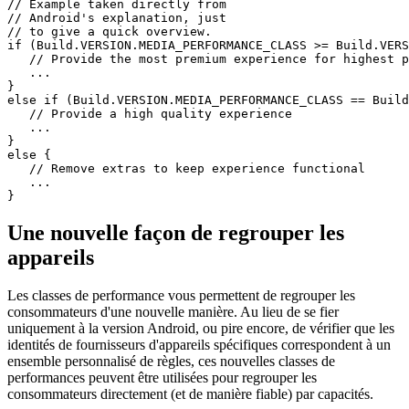
elles ont été introduites avec cette version. Pour Android 11, un
sous-ensemble de ces classes sera disponible.
// Example taken directly from

// Android's explanation, just

// to give a quick overview.

if (Build.VERSION.MEDIA_PERFORMANCE_CLASS >= Build.VERS
   // Provide the most premium experience for highest p
   ...

}

else if (Build.VERSION.MEDIA_PERFORMANCE_CLASS == Build
   // Provide a high quality experience

   ...

}

else {

   // Remove extras to keep experience functional

   ...

Une nouvelle façon de regrouper les
appareils
Les classes de performance vous permettent de regrouper les
consommateurs d'une nouvelle manière. Au lieu de se fier
uniquement à la version Android, ou pire encore, de vérifier que les
identités de fournisseurs d'appareils spécifiques correspondent à un