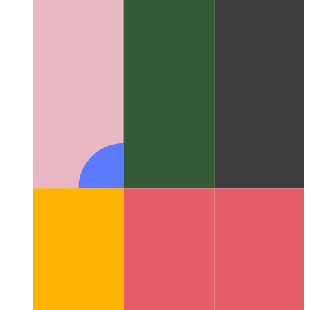
Types de chaîne de modèle de script dactylographié
Comment
affiner les types de chaînes à l'aide du mécanisme de chaîne
de modèle