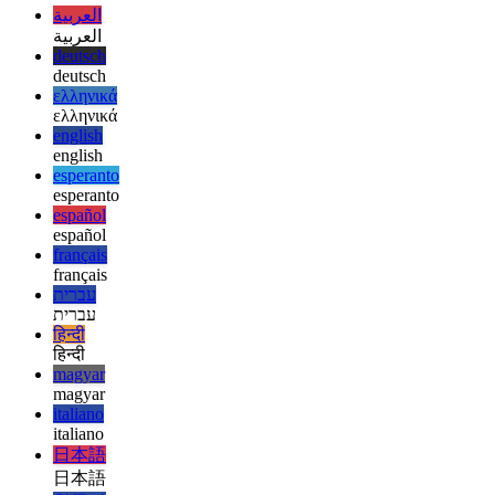
afrikaans
afrikaans
العربية
العربية
deutsch
deutsch
ελληνικά
ελληνικά
english
english
esperanto
esperanto
español
español
français
français
עברית
עברית
हिन्दी
हिन्दी
magyar
magyar
italiano