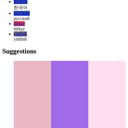
italiano
日本語
日本語
한국어
한국어
русский
русский
türkçe
türkçe
yiddish
yiddish
Suggestions