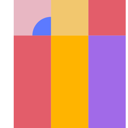
Activité Web de confiance
Comment valider votre application
Web - et créer une application Android à partir de celle-ci