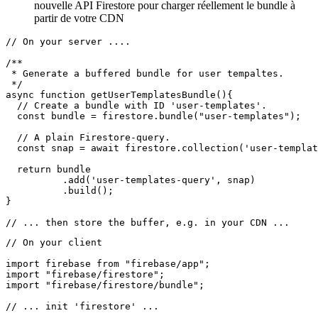
être stocké sous forme de fichier, par exemple, ou dans votre
CDN
en passant du côté client, il ne vous reste plus qu'à utiliser la
nouvelle API Firestore pour charger réellement le bundle à
partir de votre CDN
// On your server ....

/**

 * Generate a buffered bundle for user tempaltes.

 */

async function getUserTemplatesBundle(){

  // Create a bundle with ID 'user-templates'.

  const bundle = firestore.bundle("user-templates");

  // A plain Firestore-query.

  const snap = await firestore.collection('user-templat
  return bundle

          .add('user-templates-query', snap)

          .build();

}

// On your client

import firebase from "firebase/app";

import "firebase/firestore";
