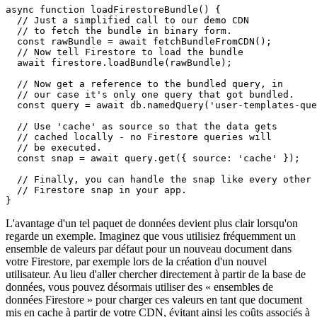
import "firebase/firestore/bundle";

// ... init 'firestore' ...

async function loadFirestoreBundle() {

  // Just a simplified call to our demo CDN

  // to fetch the bundle in binary form.

  const rawBundle = await fetchBundleFromCDN();

  // Now tell Firestore to load the bundle

  await firestore.loadBundle(rawBundle);

  // Now get a reference to the bundled query, in

  // our case it's only one query that got bundled.

  const query = await db.namedQuery('user-templates-que
  // Use 'cache' as source so that the data gets

  // cached locally - no Firestore queries will

  // be executed.

  const snap = await query.get({ source: 'cache' });

  // Finally, you can handle the snap like every other

  // Firestore snap in your app.

L'avantage d'un tel paquet de données devient plus clair lorsqu'on
regarde un exemple. Imaginez que vous utilisiez fréquemment un
ensemble de valeurs par défaut pour un nouveau document dans
votre Firestore, par exemple lors de la création d'un nouvel
utilisateur. Au lieu d'aller chercher directement à partir de la base de