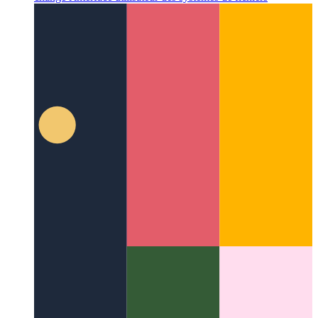
Colonnes Miller
Un excellent concept de mise en page qui a
changé l'interface utilisateur des systèmes de fichiers