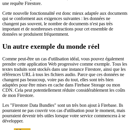
données, vous pouvez désormais utiliser des « ensembles de
données Firestore » pour charger ces valeurs en tant que document
mis en cache à partir de votre CDN, évitant ainsi les coûts associés à
une requête Firestore.
Cette nouvelle fonctionnalité est donc mieux adaptée aux documents
qui se conforment aux exigences suivantes : les données ne
changent pas souvent, le nombre de documents n'est pas très
important et de nombreuses extractions pour cet ensemble de
données se produisent fréquemment.
Un autre exemple du monde réel
Comme peut-être un cas d'utilisation idéal, vous pouvez également
prendre cette application Web progressive comme exemple. Tous les
textes traduits sont stockés dans une instance Firestore, ainsi que les
références URL à tous les fichiers audio. Parce que ces données ne
changent pas beaucoup, voire pas du tout, elles sont très bien
adaptées pour être mises en cache dans Firebase Storage ou mon
CDN. Cela peut potentiellement réduire considérablement les coûts
de mon Firestore.
Les "Firestore Data Bundles" sont un très bon ajout à Firebase. Ils
pourraient ne pas couvrir vos cas d'utilisation pour le moment, mais
pourraient devenir très utiles lorsque votre service commencera à se