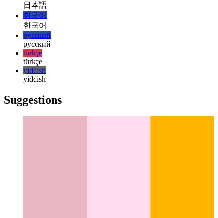
italiano
italiano
日本語
日本語
한국어
한국어
русский
русский
türkçe
türkçe
yiddish
yiddish
Suggestions