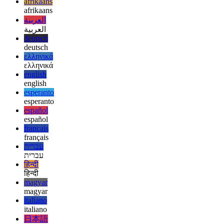
développer.
afrikaans
afrikaans
العربية
العربية
deutsch
deutsch
ελληνικά
ελληνικά
english
english
esperanto
esperanto
español
español
français
français
עברית
עברית
हिन्दी
हिन्दी
magyar
magyar