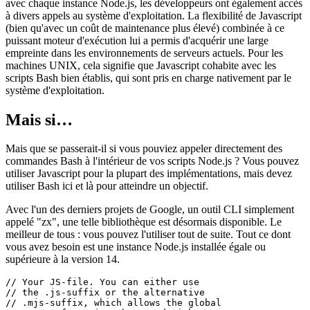
Typescript) est devenu un langage de premier plan pour écrire toutes
sortes de scripts différents. Grâce aux bibliothèques de base incluses
avec chaque instance Node.js, les développeurs ont également accès
à divers appels au système d'exploitation. La flexibilité de Javascript
(bien qu'avec un coût de maintenance plus élevé) combinée à ce
puissant moteur d'exécution lui a permis d'acquérir une large
empreinte dans les environnements de serveurs actuels. Pour les
machines UNIX, cela signifie que Javascript cohabite avec les
scripts Bash bien établis, qui sont pris en charge nativement par le
système d'exploitation.
Mais si…
Mais que se passerait-il si vous pouviez appeler directement des
commandes Bash à l'intérieur de vos scripts Node.js ? Vous pouvez
utiliser Javascript pour la plupart des implémentations, mais devez
utiliser Bash ici et là pour atteindre un objectif.
Avec l'un des derniers projets de Google, un outil CLI simplement
appelé "zx", une telle bibliothèque est désormais disponible. Le
meilleur de tous : vous pouvez l'utiliser tout de suite. Tout ce dont
vous avez besoin est une instance Node.js installée égale ou
supérieure à la version 14.