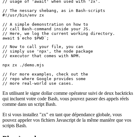
// Your JS-file. You can either use

// the .js-suffix or the alternative

// .mjs-suffix, which allows the global

// usage of 'await' when used with 'zx'.

// The nessary shebang, as in Bash-scripts

#!/usr/bin/env zx

// A simple demonstration on how to

// call Bash-command inside your JS.

// Here, we log the current working directory.

// Now to call your file, you can 

// simply use 'npx', the node package

// executor that comes with NPM.

npx zx ./demo.mjs

// For more examples, check out the 

// repo where Google provides some

En utilisant le signe dollar comme opérateur suivi de deux backticks
qui incluent votre code Bash, vous pouvez passer des appels réels
comme dans un script Bash.
Et si vous installez "zx" en tant que dépendance globale, vous
pouvez appeler vos fichiers Javascript de la même manière que vos