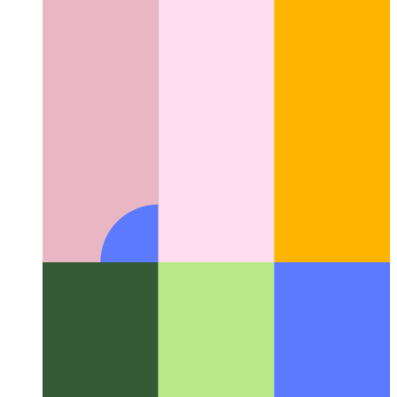
Morphogenèse numérique
Le domaine interdisciplinaire des
motifs naturels en calcul numérique