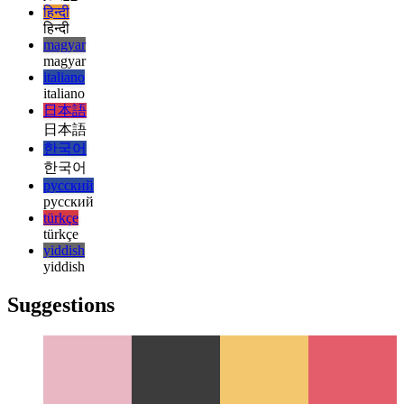
français
עברית
עברית
हिन्दी
हिन्दी
magyar
magyar
italiano
italiano
日本語
日本語
한국어
한국어
русский
русский
türkçe
türkçe
yiddish
yiddish
Suggestions