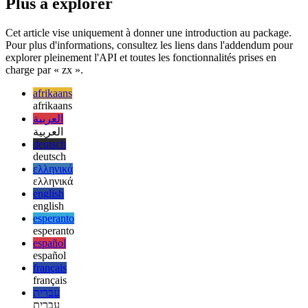
scripts Bash.
Plus à explorer
Cet article vise uniquement à donner une introduction au package.
Pour plus d'informations, consultez les liens dans l'addendum pour
explorer pleinement l'API et toutes les fonctionnalités prises en
charge par « zx ».
afrikaans
afrikaans
العربية
العربية
deutsch
deutsch
ελληνικά
ελληνικά
english
english
esperanto
esperanto
español
español
français