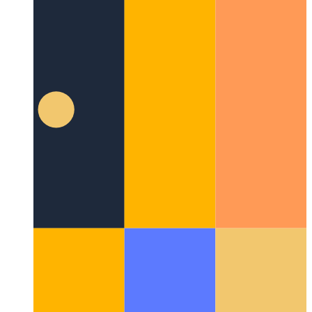
Github-Befehlspalette
So suchen Sie nach Repositorys und
schnellen Aktionen auf Github