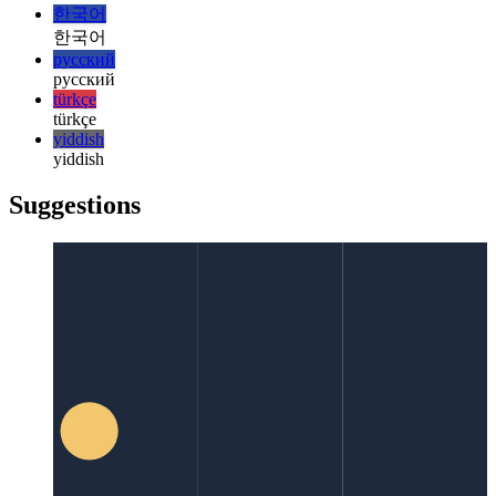
italiano
日本語
日本語
한국어
한국어
русский
русский
türkçe
türkçe
yiddish
yiddish
Suggestions