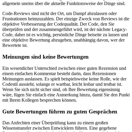
Denken Sie daran: Der Code kommt zuerst. Sie können den Code
von jemandem in einer angespannten Situation überprüfen, in der
Sie beide nicht in der Stimmung sind, miteinander zu sprechen, oder
allgemein uneins über die aktuelle Funktionsweise der Dinge sind.
Code-Reviews sind nicht der Ort, um Dampf abzulassen oder
Frustrationen heimzuzahlen. Der einzige Zweck von Reviews ist die
objektive Verbesserung der Codequalität. Der Code, den Sie
überprüfen und der zusammengeführt wird, ist der nächste Legacy-
Code, daher ist es wichtig, persönliche Dinge beiseite zu lassen und
eine objektive Bewertung abzugeben, unabhängig davon, wer der
Bewertete ist.
Meinungen sind keine Bewertungen
Ein wesentlicher Unterschied zwischen einer guten Rezension und
einem einfachen Kommentar besteht darin, dass Rezensionen
Meinungen auslassen. Es spielt beispielsweise keine Rolle, wie der
Codestil aussieht, solange er wartbar, leicht lesbar und testbar ist.
Wenn Sie sich nicht sicher sind, ob Ihre Bewertung eigensinnig
wäre, fügen Sie einfach eine Anmerkung hinzu, damit Sie den Punkt
mit Ihrem Kollegen besprechen können.
Gute Bewertungen führen zu guten Gesprächen