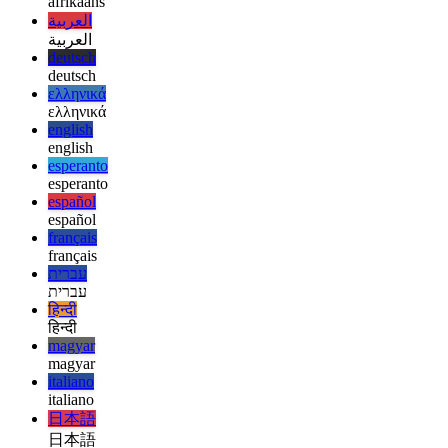
gegeben, direkt von anderen zu lernen.
afrikaans
afrikaans
العربية
العربية
deutsch
deutsch
ελληνικά
ελληνικά
english
english
esperanto
esperanto
español
español
français
français
עברית
עברית
हिन्दी
हिन्दी
magyar
magyar
italiano