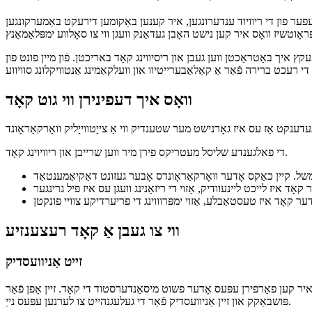
קאָוד באריכטן צו ווערן אַ בעסער דעוועלאָפּער
שעפער פון די ריוויוד ענדערונגען, איר קענען באַקומען דירעקט באַמערקונגען
 איך באַטראַכטן ווען געבן און ריסיווינג קאָד באריכטן. פֿון מיין פונט פון
וואָס איך דעפינירן ווי גוט קאָד
די פאלגענדע שליסל מעטריקס פירן מיר ווען שרייבן און ריוויוינג קאָד.
משל. קיין כאַקס אָדער וואָרקאַראָונדס אָבער געזונט דאַקיאַמענטאַד
קאָד איז לייכט ליינעוודיק, אַזוי די ריזאַנינג וועגן עס איז פיל גרינגער
ער קאָד איז טעסטאַבלע, אַזוי ימפּרוווינג די פריערדיקע צוויי פונקטן
ווי צו געבן אַ קאָד רעצענזיע
זייט אַניוועסדיק