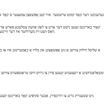
זיין פאַלש איז נישט אַ פּראָבלעם. באַשטיין אַז איר זענט רעכט כאָטש 
געדענקט: דער קאָד קומט ערשטער. איר קען אָפּשאַצן עמעצער ס קאָד אין אַ
קאָוד באריכטן זענען נישט דער אָרט צו לאָזן אַוועק עטלעכע פּאַרע אָדע
וואָס וועט זיין מערדזשד איז דער ווייַטער לעגאַט קאָד, דעריבער עס איז וויכטיק צו לאָזן פערזענלעכע טינגז באַזונדער און צושטעלן אַן אָביעקטיוו אָפּשאַצונג, קיין ענין ווער איז דער רעוויעעעע.
א שליסל חילוק צווישן אַ גוט אָפּשאַצונג און בלויז אַ באַמערקונג איז אַז ב
טשאַלאַנדזשינג אַ רעצענזיע קענען פירן צו גרויס וויסן טראַנספערס צווישן ד
ניט שטענדיק גרינג צו דורכפירן, אָבער סקיפּינג קאָד באריכטן קענען פּ