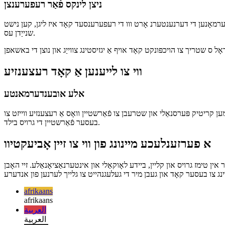
ניצן לינקס פֿאַר רעפערענצן
ר דערמאָנען די דערנענטערנ אָרט ווו די רעפערענסעד קאָד איז ליגן, קען נישט
שנייַדן עס.
ווי צו לייענען אַ קאָד רעצענזיע
אלע אובענדערמאנטע
ען קריטיק פּערסנאַלי און שטרעבן צו פֿאַרשטיין וואָס אַ רעצענזיע ווייזט צו
בעסער פֿאַרשטיין די גרויס בילד.
א פערזענלעכע מיינונג פון ווי צו זיין אָביעקטיוו
אין טימז גרויס און קליין, ביידע לאָוקאַלי און אינטערנאַציאָנאַלע. זיי האָבן
afrikaans
afrikaans