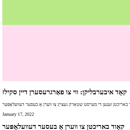
קאָד איבערבליקן: ווי צו פאַרגרעסערן דיין סקילז
באריכטן זענען די מערסט שטאַרק געצייַג צו ווערן אַ בעסער דעוועלאָפּער
January 17, 2022