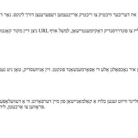
באריכטן אפילו אויב איר הערן די זייגער טיקטאַק. איר קען זיין דער ווייַטער דעוועלאָפּער צו אַרבעטן אויף דעם באַלאַגאַן!
ט. עס איז דעריבער וויכטיק צו ריכטיק אַרייַננעמען רעפערענצן דורך לינקס. נאָ
ר נאָכפאָלגן אַלע די אַפאָרמענשאַנד פונקטן. זיין אַניוועסדיק, טאָן ניט נעמ
 ווייזט זענען בלויז אַ קאַלמאַניישאַן פון מיין דערפאַרונג ווי אַ דעוועלאָפּער 
פּראָווען צו אַרבעטן, לידינג צו בעסער קאָד און געבן מיר די געלעגנהייט צו גלייך לערנען פון אנדערע.