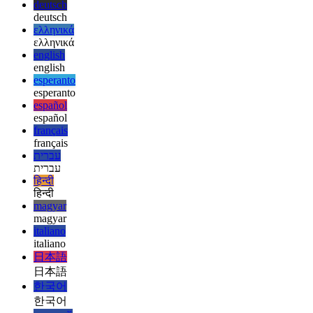
العربية
العربية
deutsch
deutsch
ελληνικά
ελληνικά
english
english
esperanto
esperanto
español
español
français
français
עברית
עברית
हिन्दी
हिन्दी
magyar
magyar
italiano
italiano
日本語
日本語