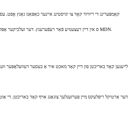
קאַמפּערינג די ריוויוד קאָד צו יגזיסטינג איינער כאַפּאַנז גאַנץ אָפ
ניצן דיין מקור קאָנטראָל ס שטריך צו הויכפּונקט קאָד אויף אַ יגזיסטינג צווייַג און נוצן די באשאפן URL ס אין דיין רעצענזיע פֿאַר רעפֿערענץ. דער זעלביקער אַפּלייז צו פונדרויסנדיק דאַקיומענטיישאַן, למשל אויף MDN.
לייענען קאָד באריכטן פון דיין קאָד מאכט איר אַ בעסער דעוועלאָפּער ווען אי
דער אַרטיקל ריפלעקס מיין פּערזענלעך צוגאַנג אויף קאָד באריכטן. די אַוטליינד