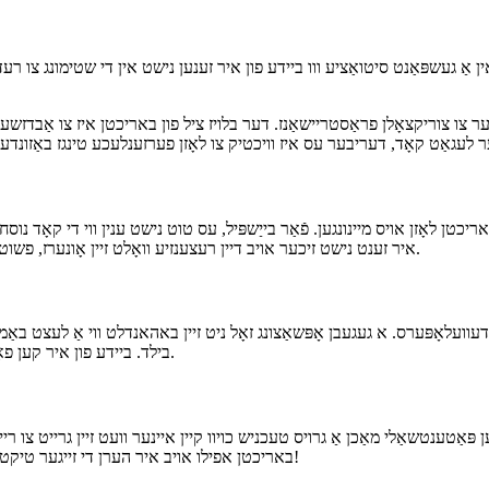
איר אַבדזשעקטיוולי נישט איז אַ פּראָבלעם. שטענדיק האַלטן אין מיינונג אַז א
 געשפּאַנט סיטואַציע ווו ביידע פון איר זענען נישט אין די שטימונג צו רע
ר צו צוריקצאָלן פראַסטריישאַנז. דער בלויז ציל פון באריכטן איז צו אַבדזשעק
אריכטן לאָזן אויס מיינונגען. פֿאַר בייַשפּיל, עס טוט נישט ענין ווי די קאָד נוס
איר זענט נישט זיכער אויב דיין רעצענזיע וואָלט זיין אָונערז, פשוט לייגן אַ באַמערקונג אַזוי אַז איר קענען דיסקוטירן די פונט מיט דיין קאָלעגע.
עוועלאָפּערס. א געגעבן אָפּשאַצונג זאָל ניט זיין באהאנדלט ווי אַ לעצט באַמ
בילד. ביידע פון איר קען פאַרפירן עפּעס און דיסקאַסינג די קריטיק קענען בלויז פֿאַרבעסערן דיין ינסייץ.
אַטענטשאַלי מאַכן אַ גרויס טעכניש כויוו קיין איינער וועט זיין גרייט צו ריין 