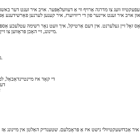
ט עפעקטיוו וועג צו מדרגה אַרויף ווי אַ דעוועלאָפּער. אויב איר זענט דער בא
ָס זאָל זיין געלערנט. אין דעם אַרטיקל, איך וועט נאָר רשימה עטלעכע אַספּעקץ
מיינונג, זיי האָבן פּראָווען צו זיין די רעכט ברירה פֿאַר אַ קאַלאַבערייטיוו און וועלקאַמינג אַנטוויקלונג סוויווע.
געדענקט אַז עס איז גאָרנישט מער שטענדיק ווי אַ צייַטווייַליק וואָרקאַראָונד.
די קאָד איז מיינטיינדאַבאַל, ל
דער 
ד