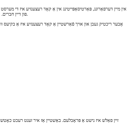
אין מיין דערפאַרונג, פּאַרטיסאַפּייטינג אין אַ קאָד רעצענזיע איז די מערס
פון דיין חברים. און אויב איר זענט איינער פון די ריוויוערז, איר קענען לערנען פאַרשידענע אַפּראָוטשיז וואָס איר קען נישט האָבן געדאַנק וועגן ווי צו סאָלווע ימפּלאַמאַנץ.
אָבער ריכטיק געבן און אויך פֿאַרשטיין אַ קאָד רעצענזיע איז אַ בקיעס ווא