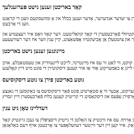
יר קען פאַרפירן עפּעס אָדער פשוט מיסאַנדערסטוד די קאָד. זיין אָפן פֿאַר
פּושבאַקק און זיין אַניוועסדיק פֿאַר די געלעגנהייט צו לערנען עפּעס נייַ.
קאָד באריכטן זענען נישט פּערזענלעך
דן צו יעדער אנדערער, אָדער זענען בכלל אין אַ ומהעסקעם וועגן די קראַנט
וועג די אַרבעט.
טיוולי פֿאַרבעסערן די קאָד קוואַליטעט. דער קאָד וואָס איר רעצענזיע און
מיינונגען זענען נישט באריכטן
ח קוקט, ווי לאַנג ווי עס איז מיינטיינד, לייכט ליינעוודיק און טעסטאַבלע. אויב
גוטע באריכטן פירן צו גוטע דיסקוסיעס
ערקונג, אָבער ווי אַ סטאַרטינג פונט פֿאַר דיסקוסיעס צו באַקומען די גאנצע
דעדליינז טאָן ניט ענין
אַרויף. עס איז וויכטיק צו האַלטן די נייטיק דיסציפּלין צו געבן גרונטיק קאָד