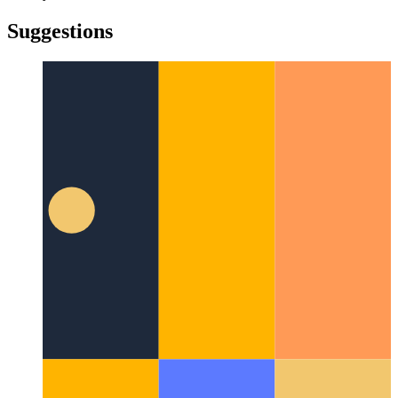
türkçe
yiddish
yiddish
Suggestions