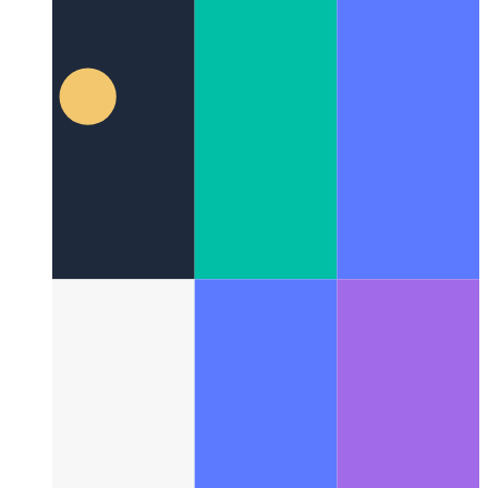
Codespaces von Github
IDE als Service, verfügbar in Ihrem
Browser