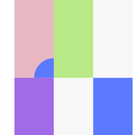
ES6-Import mit Parametern
So übergeben Sie Parameter beim
Importieren an ein ES6-Modul