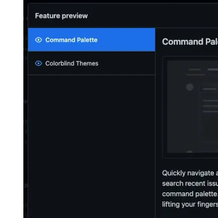
implementierten in der oberen linken Ecke, da sie ein viel breiteres
Sucherlebnis bietet.