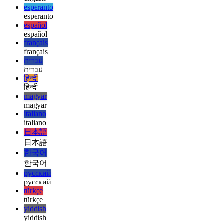
ελληνικά
english
english
esperanto
esperanto
español
español
français
français
עברית
עברית
हिन्दी
हिन्दी
magyar
magyar
italiano
italiano
日本語
日本語
한국어
한국어
русский
русский
türkçe