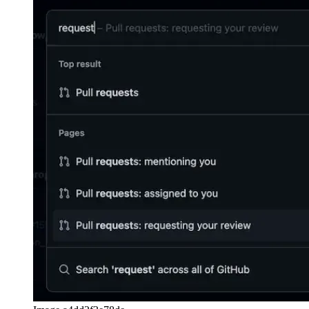
Image eac216c944c1