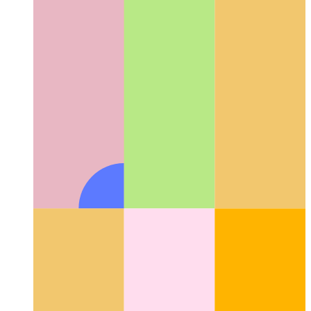
GithubCopilotの操作
AIがコーディング速度を大幅に向
上させる方法