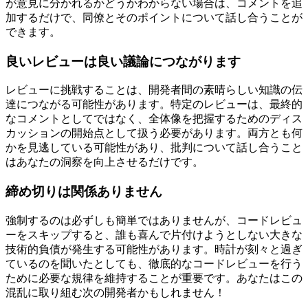
意見が省略されることです。たとえば、コードスタイルが保
守可能で、読みやすく、テスト可能である限り、コードスタ
イルがどのように見えるかは問題ではありません。レビュー
が意見に分かれるかどうかわからない場合は、コメントを追
加するだけで、同僚とそのポイントについて話し合うことが
できます。
良いレビューは良い議論につながります
レビューに挑戦することは、開発者間の素晴らしい知識の伝
達につながる可能性があります。特定のレビューは、最終的
なコメントとしてではなく、全体像を把握するためのディス
カッションの開始点として扱う必要があります。両方とも何
かを見逃している可能性があり、批判について話し合うこと
はあなたの洞察を向上させるだけです。
締め切りは関係ありません
強制するのは必ずしも簡単ではありませんが、コードレビュ
ーをスキップすると、誰も喜んで片付けようとしない大きな
技術的負債が発生する可能性があります。時計が刻々と過ぎ
ているのを聞いたとしても、徹底的なコードレビューを行う