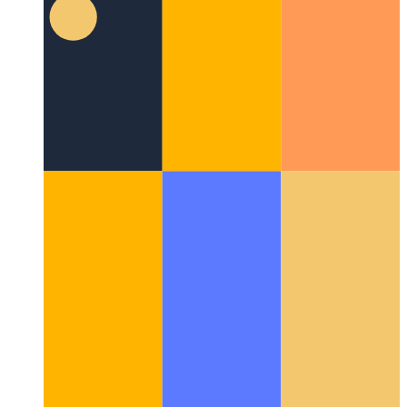
Githubコマンドパレット
Githubでリポジトリとクイック
アクションを検索する方法