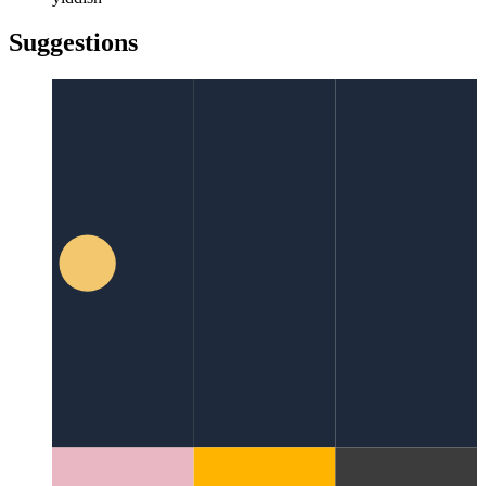
türkçe
türkçe
yiddish
yiddish
Suggestions