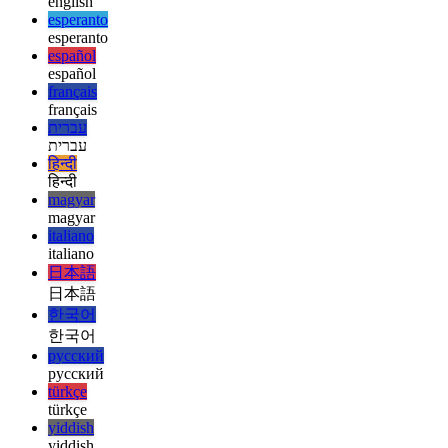
ελληνικά
ελληνικά
english
english
esperanto
esperanto
español
español
français
français
עברית
עברית
हिन्दी
हिन्दी
magyar
magyar
italiano
italiano
日本語
日本語
한국어
한국어
русский
русский