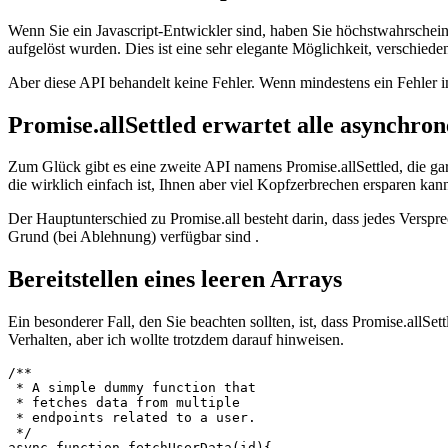
Warten auf alle Versprechen, einschließlic
Wenn Sie ein Javascript-Entwickler sind, haben Sie höchstwahrscheinli
aufgelöst wurden. Dies ist eine sehr elegante Möglichkeit, verschied
Aber diese API behandelt keine Fehler. Wenn mindestens ein Fehler im
Promise.allSettled erwartet alle asynchro
Zum Glück gibt es eine zweite API namens Promise.allSettled, die gar
die wirklich einfach ist, Ihnen aber viel Kopfzerbrechen ersparen kan
Der Hauptunterschied zu Promise.all besteht darin, dass jedes Verspre
Grund (bei Ablehnung) verfügbar sind .
Bereitstellen eines leeren Arrays
Ein besonderer Fall, den Sie beachten sollten, ist, dass Promise.allSet
Verhalten, aber ich wollte trotzdem darauf hinweisen.
/**

 * A simple dummy function that

 * fetches data from multiple
