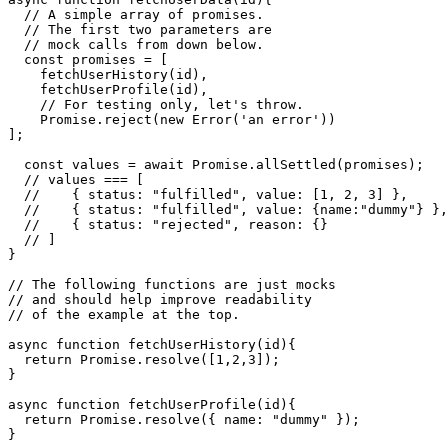
 * endpoints related to a user.

 */

async function fetchUserData(id){

  // A simple array of promises.

  // The first two parameters are

  // mock calls from down below.

  const promises = [

    fetchUserHistory(id),

    fetchUserProfile(id),

    // For testing only, let's throw.

    Promise.reject(new Error('an error'))

];

  const values = await Promise.allSettled(promises);

  // values === [

  //    { status: "fulfilled", value: [1, 2, 3] },

  //    { status: "fulfilled", value: {name:"dummy"} },

  //    { status: "rejected", reason: {}

  // ]

}

// The following functions are just mocks

// and should help improve readability

// of the example at the top.

async function fetchUserHistory(id){

  return Promise.resolve([1,2,3]);

}

async function fetchUserProfile(id){
