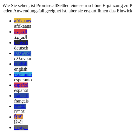
  return Promise.resolve({ name: "dummy" });

Wie Sie sehen, ist Promise.allSettled eine sehr schöne Ergänzung zu 
jeden Anwendungsfall geeignet ist, aber sie erspart Ihnen das Einwi
afrikaans
afrikaans
العربية
العربية
deutsch
deutsch
ελληνικά
ελληνικά
english
english
esperanto
esperanto
español
español
français
français
עברית
עברית
हिन्दी
हिन्दी