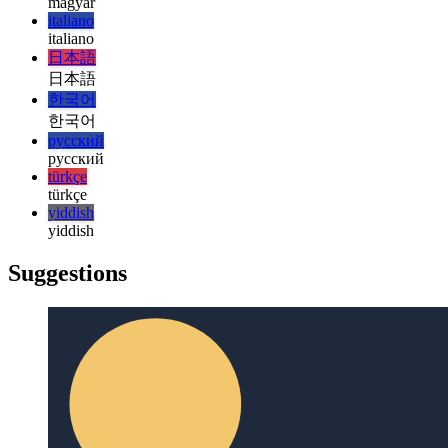
magyar
magyar
italiano
italiano
日本語
日本語
한국어
한국어
русский
русский
türkçe
türkçe
yiddish
yiddish
Suggestions