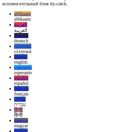
независимо от их результатов. Я не думаю, что этот API
подойдет для каждого случая использования, но он наверняка
избавит вас от упаковки асинхронных вызовов во
вспомогательный блок try-catch.
afrikaans
afrikaans
العربية
العربية
deutsch
deutsch
ελληνικά
ελληνικά
english
english
esperanto
esperanto
español
español
français
français
עברית
עברית
हिन्दी
हिन्दी