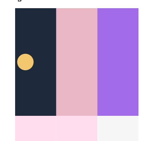
ES6 импорт с параметрами
Как передать параметры в
модуль ES6 при его импорте
Categories