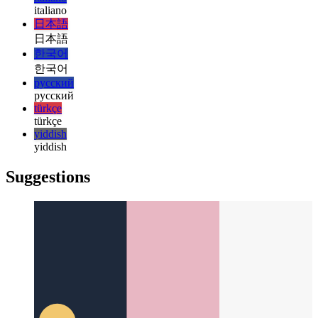
magyar
magyar
italiano
italiano
日本語
日本語
한국어
한국어
русский
русский
türkçe
türkçe
yiddish
yiddish
Suggestions