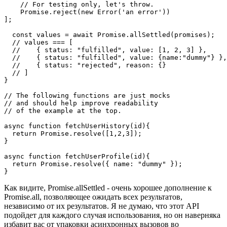
  const promises = [

    fetchUserHistory(id),

    fetchUserProfile(id),

    // For testing only, let's throw.

    Promise.reject(new Error('an error'))

];

  const values = await Promise.allSettled(promises);

  // values === [

  //    { status: "fulfilled", value: [1, 2, 3] },

  //    { status: "fulfilled", value: {name:"dummy"} },

  //    { status: "rejected", reason: {}

  // ]

}

// The following functions are just mocks

// and should help improve readability

// of the example at the top.

async function fetchUserHistory(id){

  return Promise.resolve([1,2,3]);

}

async function fetchUserProfile(id){

  return Promise.resolve({ name: "dummy" });

Как видите, Promise.allSettled - очень хорошее дополнение к
Promise.all, позволяющее ожидать всех результатов,