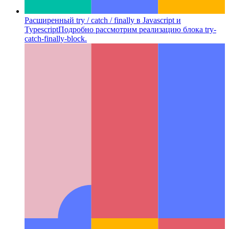
Расширенный try / catch / finally в Javascript и
Typescript
Подробно рассмотрим реализацию блока try-
catch-finally-block.