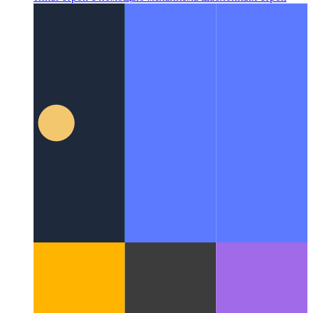
Типы строк шаблона машинописного текста
Как сузить
типы строк с помощью механизма шаблонных строк