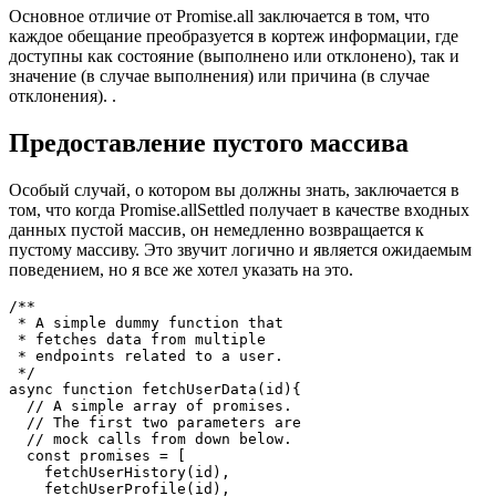
использование, которое действительно просто, но может
сэкономить вам много головной боли.
Основное отличие от Promise.all заключается в том, что
каждое обещание преобразуется в кортеж информации, где
доступны как состояние (выполнено или отклонено), так и
значение (в случае выполнения) или причина (в случае
отклонения). .
Предоставление пустого массива
Особый случай, о котором вы должны знать, заключается в
том, что когда Promise.allSettled получает в качестве входных
данных пустой массив, он немедленно возвращается к
пустому массиву. Это звучит логично и является ожидаемым
поведением, но я все же хотел указать на это.
/**

 * A simple dummy function that

 * fetches data from multiple

 * endpoints related to a user.

 */

async function fetchUserData(id){

  // A simple array of promises.

  // The first two parameters are

  // mock calls from down below.
