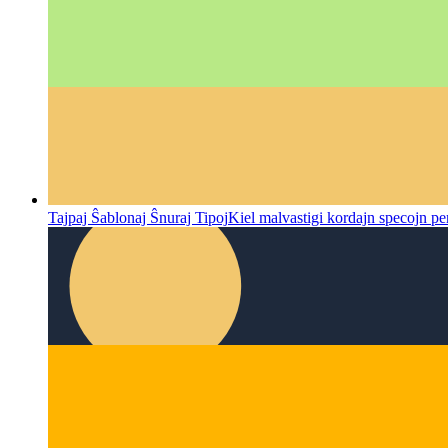
Tajpaj Ŝablonaj Ŝnuraj Tipoj
Kiel malvastigi kordajn specojn p