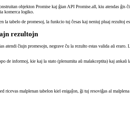
aroj
onstruitan objekton Promise kaj ĝian API Promise.all, kiu atendas ĝis ĉiu
via komerca logiko.
 la tabelo de promesoj, la funkcio tuj ĉesas kaj neniuj pluaj rezultoj es
ajn rezultojn
ias atendi ĉiujn promesojn, negrave ĉu la rezulto estas valida aŭ eraro.
 opo de informoj, kie kaj la stato (plenumita aŭ malakceptita) kaj ankaŭ 
led ricevas malplenan tabelon kiel enigaĵon, ĝi tuj resoviĝas al malplena 