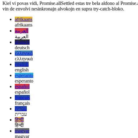
  return Promise.resolve({ name: "dummy" });

Kiel vi povas vidi, Promise.allSettled estas tre bela aldono al Promise.
vin de envolvi nesinkronajn alvokojn en supra try-catch-bloko.
afrikaans
afrikaans
العربية
العربية
deutsch
deutsch
ελληνικά
ελληνικά
english
english
esperanto
esperanto
español
español
français
français
עברית
עברית
हिन्दी
हिन्दी