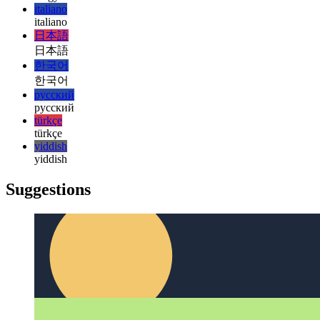
magyar
magyar
italiano
italiano
日本語
日本語
한국어
한국어
русский
русский
türkçe
türkçe
yiddish
yiddish
Suggestions