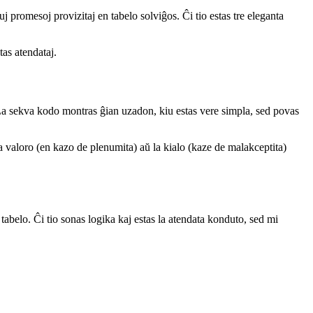
j promesoj provizitaj en tabelo solviĝos. Ĉi tio estas tre eleganta
tas atendataj.
 La sekva kodo montras ĝian uzadon, kiu estas vere simpla, sed povas
la valoro (en kazo de plenumita) aŭ la kialo (kaze de malakceptita)
tabelo. Ĉi tio sonas logika kaj estas la atendata konduto, sed mi