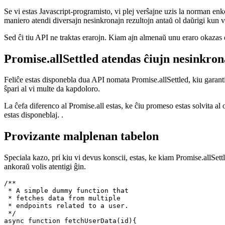
Atendante ĉiujn promesojn inkluzive de er
Se vi estas Javascript-programisto, vi plej verŝajne uzis la norman enk
maniero atendi diversajn nesinkronajn rezultojn antaŭ ol daŭrigi kun 
Sed ĉi tiu API ne traktas erarojn. Kiam ajn almenaŭ unu eraro okazas en
Promise.allSettled atendas ĉiujn nesinkron
Feliĉe estas disponebla dua API nomata Promise.allSettled, kiu garant
ŝpari al vi multe da kapdoloro.
La ĉefa diferenco al Promise.all estas, ke ĉiu promeso estas solvita al
estas disponeblaj. .
Provizante malplenan tabelon
Speciala kazo, pri kiu vi devus konscii, estas, ke kiam Promise.allSett
ankoraŭ volis atentigi ĝin.
/**

 * A simple dummy function that

 * fetches data from multiple
