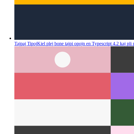
Tajpaj Tipoj
Kiel plej bone tajpi opojn en Typescript 4.2 kaj pli 