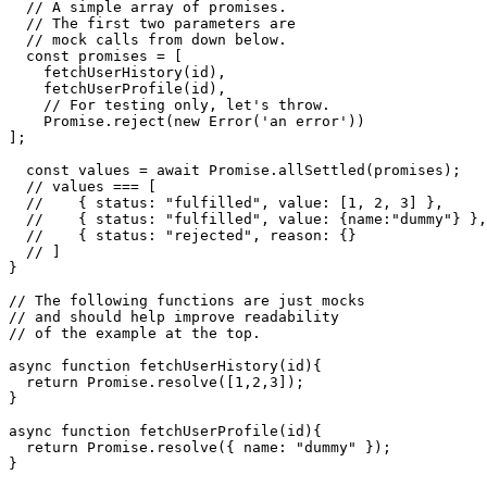
 * endpoints related to a user.

 */

async function fetchUserData(id){

  // A simple array of promises.

  // The first two parameters are

  // mock calls from down below.

  const promises = [

    fetchUserHistory(id),

    fetchUserProfile(id),

    // For testing only, let's throw.

    Promise.reject(new Error('an error'))

];

  const values = await Promise.allSettled(promises);

  // values === [

  //    { status: "fulfilled", value: [1, 2, 3] },

  //    { status: "fulfilled", value: {name:"dummy"} },

  //    { status: "rejected", reason: {}

  // ]

}

// The following functions are just mocks

// and should help improve readability

// of the example at the top.

async function fetchUserHistory(id){

  return Promise.resolve([1,2,3]);

}

async function fetchUserProfile(id){
