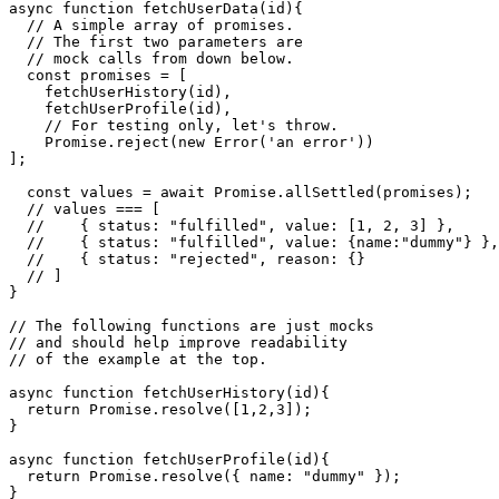
 * fetches data from multiple

 * endpoints related to a user.

 */

async function fetchUserData(id){

  // A simple array of promises.

  // The first two parameters are

  // mock calls from down below.

  const promises = [

    fetchUserHistory(id),

    fetchUserProfile(id),

    // For testing only, let's throw.

    Promise.reject(new Error('an error'))

];

  const values = await Promise.allSettled(promises);

  // values === [

  //    { status: "fulfilled", value: [1, 2, 3] },

  //    { status: "fulfilled", value: {name:"dummy"} },

  //    { status: "rejected", reason: {}

  // ]

}

// The following functions are just mocks

// and should help improve readability

// of the example at the top.

async function fetchUserHistory(id){

  return Promise.resolve([1,2,3]);

}
