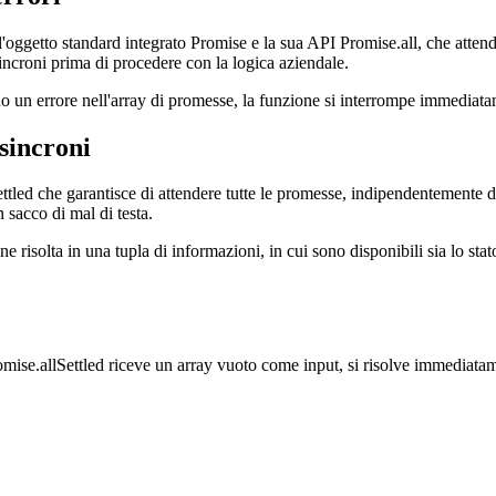
errori
l'oggetto standard integrato Promise e la sua API Promise.all, che attend
sincroni prima di procedere con la logica aziendale.
o un errore nell'array di promesse, la funzione si interrompe immediatamen
asincroni
d che garantisce di attendere tutte le promesse, indipendentemente dal f
 sacco di mal di testa.
 risolta in una tupla di informazioni, in cui sono disponibili sia lo stat
omise.allSettled riceve un array vuoto come input, si risolve immediat