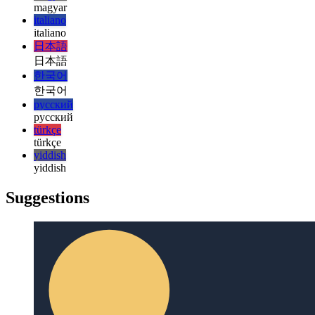
हिन्दी
magyar
magyar
italiano
italiano
日本語
日本語
한국어
한국어
русский
русский
türkçe
türkçe
yiddish
yiddish
Suggestions