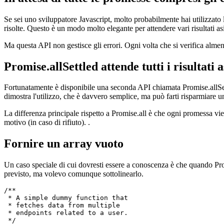
In attesa di tutte le promesse compresi gli 
Se sei uno sviluppatore Javascript, molto probabilmente hai utilizzato 
risolte. Questo è un modo molto elegante per attendere vari risultati a
Ma questa API non gestisce gli errori. Ogni volta che si verifica almen
Promise.allSettled attende tutti i risultati 
Fortunatamente è disponibile una seconda API chiamata Promise.allSettle
dimostra l'utilizzo, che è davvero semplice, ma può farti risparmiare un
La differenza principale rispetto a Promise.all è che ogni promessa viene
motivo (in caso di rifiuto). .
Fornire un array vuoto
Un caso speciale di cui dovresti essere a conoscenza è che quando Pr
previsto, ma volevo comunque sottolinearlo.
/**

 * A simple dummy function that
