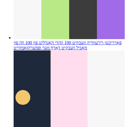
פאַרריכטן רירעוודיק וועבקיט 100 ווה
די האַנדלינג פון 100 ווה פון
מאָביל וועבקיט דאַרף מער ופמערקזאַמקייט