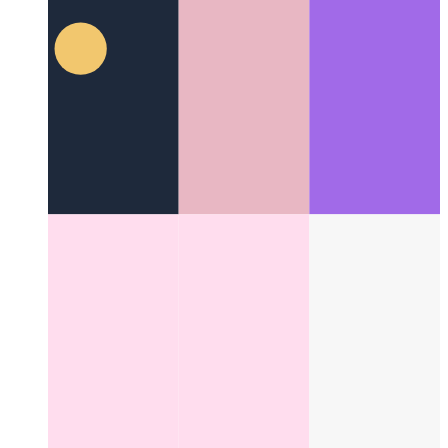
פאַרטראַכט קאָדירונג
פארוואס קאָדירונג איז מער ווי סטרינגס
צוזאַמען סימבאָלס
Categories