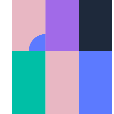
מאָווינג צו אַ נייַ פלאַך
ווי צו אַריבערפירן צו אַ נייַ פלאַך ווען איר
אַרבעט אַרויף צו 12 שעה פּער טאָג