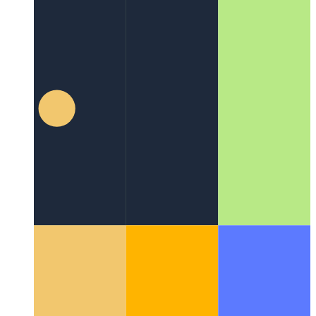
די פּוואַ אָפפערס אַן RSS קאָרמען
פּראַוויידינג רסס