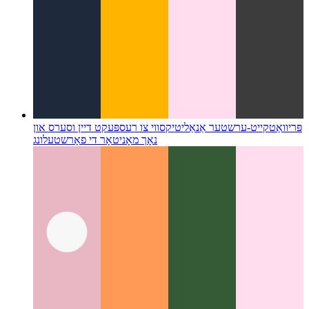
פּריוואַטקייט-ערשטער אַנאַליטיקס
ווי צו רעספּעקט דיין וסערס און
נאָך מאָניטאָר די פאָרשטעלונג