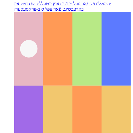
ינטעללידזש פֿאַר עפּל מ 1
די גאַנץ ינטעללידזש סוויט איז
בארעכטיגט פֿאַר עפּל ס ב-פּראַסעסערז