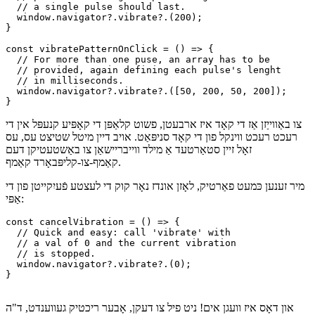
const vibrateOnceOnClick = () => {

  // A simple one-liner is all that's needed.

  // To use a single vibration, we simple 

  // provide an integer representing the ms

  // a single pulse should last.

  window.navigator?.vibrate?.(200);

}

const vibratePatternOnClick = () => {

  // For more than one puse, an array has to be

  // provided, again defining each pulse's lenght

  // in milliseconds.

  window.navigator?.vibrate?.([50, 200, 50, 200]);

צו באַווייַזן אַז די קאָד איז ארבעטן, פשוט קלאַפּן די קאָפּיע קנעפּל אין די
רעכט רעכט ווינקל פון די קאָד סניפּאַט. אויב דיין מיטל שטיצט עס, עס
זאָל זיין סטאַרטעד אַ מילד ווייבריישאַן צו באַשטעטיקן דעם
קאַמף-צו-קליפּבאָרד קאַמף.
מיר זענען כּמעט פאַרטיק, לאָזן אונדז נאָר קוק די לעצטע פֿעיִקייטן פון די
אַפּי:
const cancelVibration = () => {

  // Quick and easy: call 'vibrate' with

  // a val of 0 and the current vibration

  // is stopped.

  window.navigator?.vibrate?.(0);

}
