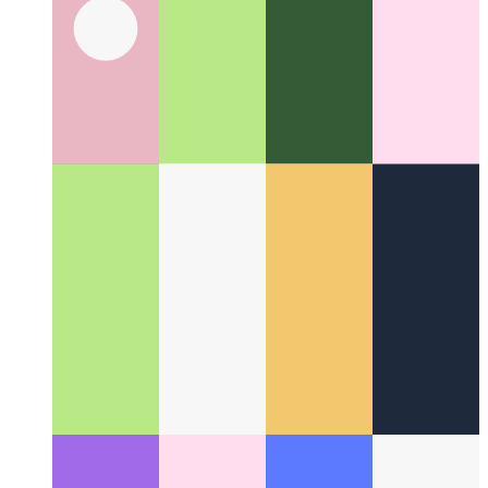
די דיסניי מעטאַד
ווי אַזוי צו זיין מער שעפעריש דורך מער
סיסטעמאַטיש