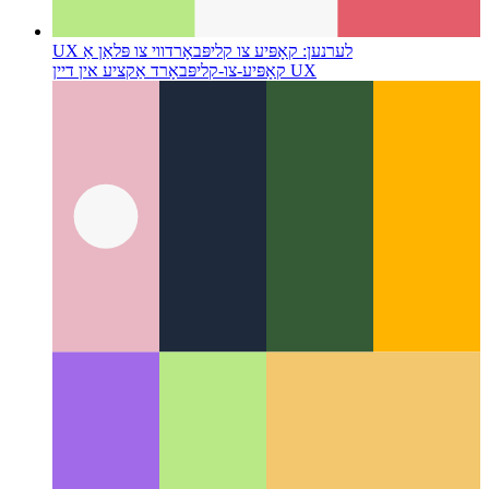
UX לערנען: קאָפּיע צו קליפּבאָרד
ווי צו פּלאַן אַ
קאָפּיע-צו-קליפּבאָרד אַקציע אין דיין UX