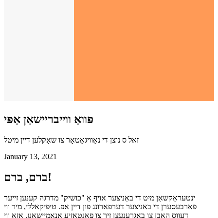
פּוואַ ווייבריישאַן אַפּי
זאל ס נוצן די נאַוויגאַטאָר צו שאָקלען דיין מיטל
January 13, 2021
ברם, ברם!