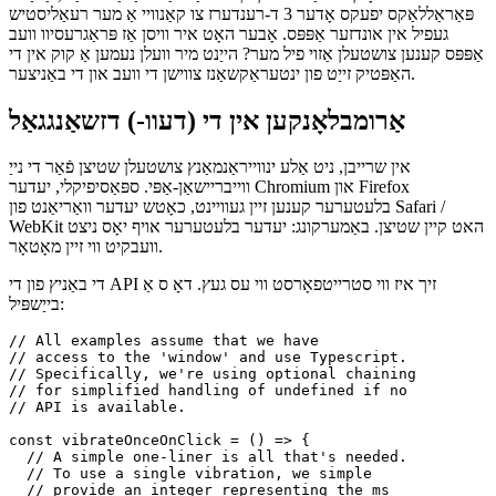
ינטעראַקשאַן מיט די באַניצער אויף אַ "כושיק" מדרגה קענען זייער
פֿאַרבעסערן די באַניצער דערפאַרונג פון דיין אַפּ. טיפּיקאַללי, מיר ווי
דעווס האָבן צו באַגרענעצן זיך צו פאַנטאַזיע אַנאַמיישאַנז, אַזאַ ווי
פּאַראַללאַקס יפעקס אָדער 3 ד-רענדערז צו קאַנוויי אַ מער רעאַליסטיש
געפיל אין אונדזער אַפּפּס. אָבער האָט איר וויסן אַז פּראַגרעסיוו וועב
אַפּפּס קענען צושטעלן אַזוי פיל מער? הייַנט מיר וועלן נעמען אַ קוק אין די
האַפּטיק זייַט פון ינטעראַקשאַנז צווישן די וועב און די באַניצער.
אַרומבלאָנקען אין די (דעוו-) דזשאַנגגאַל
אין שרייבן, ניט אַלע ינווייראַנמאַנץ צושטעלן שטיצן פֿאַר די נייַ
ווייבריישאַן-אַפּי. ספּאַסיפיקלי, יעדער Chromium און Firefox
בלעטערער קענען זיין געוויינט, כאָטש יעדער וואַריאַנט פון Safari /
WebKit האט קיין שטיצן. באַמערקונג: יעדער בלעטערער אויף יאָס ניצט
וועבקיט ווי זיין מאָטאָר.
די באַניץ פון די API זיך איז ווי סטרייטפאָרסט ווי עס געץ. דאָ ס אַ
בייַשפּיל:
// All examples assume that we have 

// access to the 'window' and use Typescript.

// Specifically, we're using optional chaining

// for simplified handling of undefined if no

// API is available.
