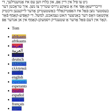
און דאָס איז וועגן אים! ניט פיל צו דעקן, אָבער ריכטיק געווענדט, ד"ה
ניט צו פיל אין דיין אַפּ, און בלויז ווען עס איז אָנווענדלעך, די
ווייבריישאַן-אַפּי איז אַ טאַקע גרויס שטריך צו נוצן. איך טראַכטן דער
בעסטער נוצן פאַל איז האַפּטיקאַללי באַשטעטיקן אָדער לייקענען וויכטיק
אַקשאַנז וואָס דער באַניצער האט געמאכט, למשל. די קאָפּיע-קאַמף פֿאַר
קאָד אין דעם פאַל אָדער אַ שטענדיק ויסמעקן-קאַמף אין אן אנדער אַפּ.
Tom
afrikaans
afrikaans
العربية
العربية
deutsch
deutsch
ελληνικά
ελληνικά
english
english
esperanto
esperanto
español
español