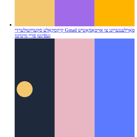
קיקסקאַלע סקעדזשולער
די Gmail פאַרלענגערונג צו אויטאָמאַטיש
געפֿינען פריי מיטינגז