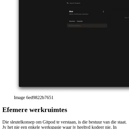
Image 6ed9822b7651
Efemere werkruimtes