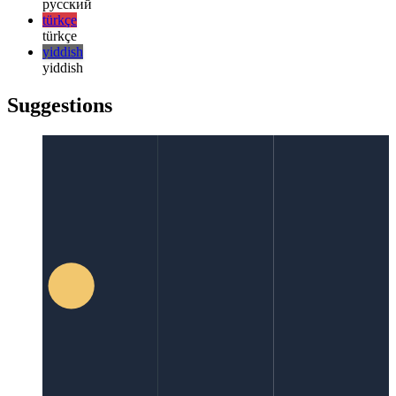
한국어
한국어
русский
русский
türkçe
türkçe
yiddish
yiddish
Suggestions