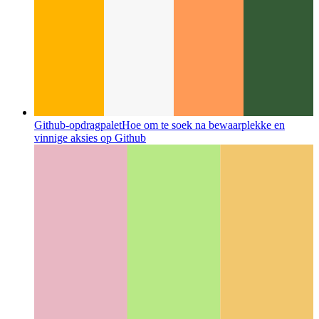
Github-opdragpalet
Hoe om te soek na bewaarplekke en
vinnige aksies op Github