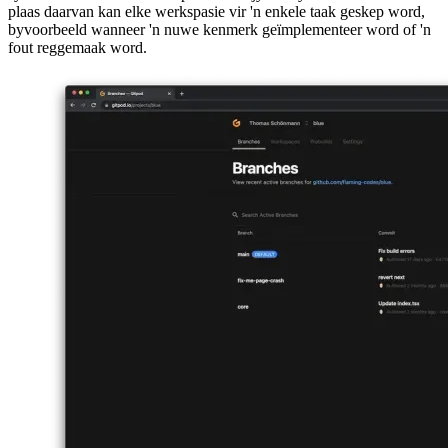
Die sleutelkonsep om Gitpod te verstaan, is die bestuur van die staat.
Jy het nie een enkele werkspasie waar jy heeltyd kodeer nie. In
plaas daarvan kan elke werkspasie vir 'n enkele taak geskep word,
byvoorbeeld wanneer 'n nuwe kenmerk geïmplementeer word of 'n
fout reggemaak word.