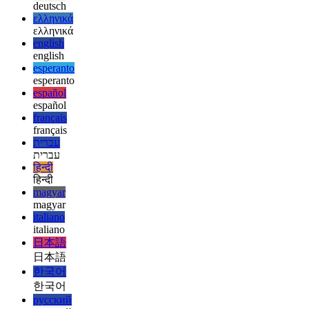
العربية
العربية
deutsch
deutsch
ελληνικά
ελληνικά
english
english
esperanto
esperanto
español
español
français
français
עברית
עברית
हिन्दी
हिन्दी
magyar
magyar
italiano
italiano
日本語
日本語