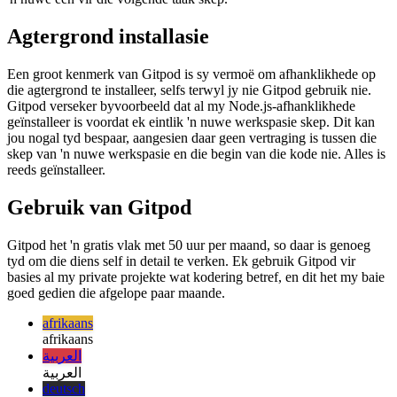
heeltemal verskillende werkstrome kan aktiveer.
Wanneer jy klaar is met die taak, kan jy net die werkspasie uitvee en
'n nuwe een vir die volgende taak skep.
Agtergrond installasie
Een groot kenmerk van Gitpod is sy vermoë om afhanklikhede op
die agtergrond te installeer, selfs terwyl jy nie Gitpod gebruik nie.
Gitpod verseker byvoorbeeld dat al my Node.js-afhanklikhede
geïnstalleer is voordat ek eintlik 'n nuwe werkspasie skep. Dit kan
jou nogal tyd bespaar, aangesien daar geen vertraging is tussen die
skep van 'n nuwe werkspasie en die begin van die kode nie. Alles is
reeds geïnstalleer.
Gebruik van Gitpod
Gitpod het 'n gratis vlak met 50 uur per maand, so daar is genoeg
tyd om die diens self in detail te verken. Ek gebruik Gitpod vir
basies al my private projekte wat kodering betref, en dit het my baie
goed gedien die afgelope paar maande.
afrikaans
afrikaans