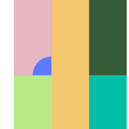
Codespaces deur Github
IDE as 'n diens, beskikbaar in u
blaaier