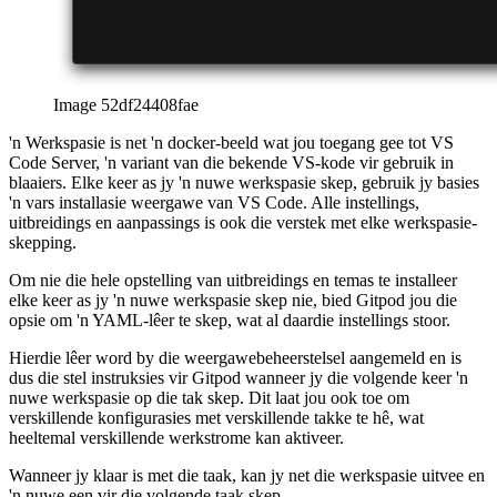
Image 52df24408fae
'n Werkspasie is net 'n docker-beeld wat jou toegang gee tot VS
Code Server, 'n variant van die bekende VS-kode vir gebruik in
blaaiers. Elke keer as jy 'n nuwe werkspasie skep, gebruik jy basies
'n vars installasie weergawe van VS Code. Alle instellings,
uitbreidings en aanpassings is ook die verstek met elke werkspasie-
skepping.
Om nie die hele opstelling van uitbreidings en temas te installeer
elke keer as jy 'n nuwe werkspasie skep nie, bied Gitpod jou die
opsie om 'n YAML-lêer te skep, wat al daardie instellings stoor.
Hierdie lêer word by die weergawebeheerstelsel aangemeld en is
dus die stel instruksies vir Gitpod wanneer jy die volgende keer 'n
nuwe werkspasie op die tak skep. Dit laat jou ook toe om
verskillende konfigurasies met verskillende takke te hê, wat