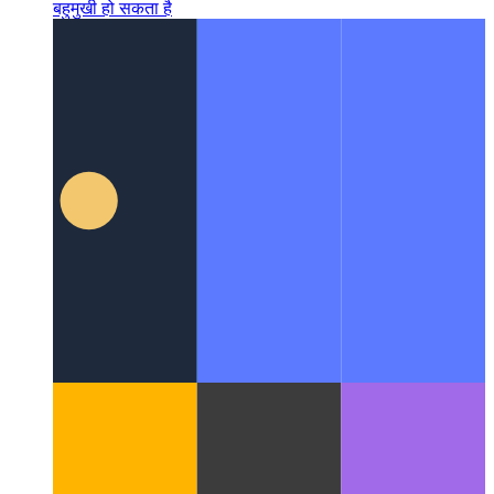
सुपरचार्ज्ड जीथब मार्कडाउन
देखें कि जीथब का मार्कडाउन कितना
बहुमुखी हो सकता है