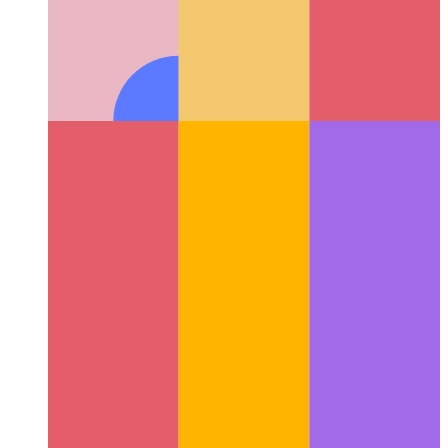
विश्वसनीय वेब गतिविधि
अपने वेब ऐप को कैसे मान्य करें - और इससे एक
Android ऐप बनाएं