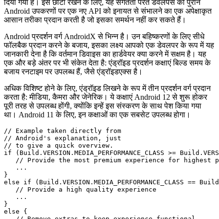
लाइब्रेरी" की पेशकश की है। Android संस्करण 9 के बाद से, इस पुस्तकालय
को हटा दिया गया है और इसे "AndroidX" नामक एक नए संस्करण से बदल
दिया गया है। इसे छोटा रखने के लिए, यह संगतता परत डेवलपर्स को पुराने
Android उपकरणों पर एक नए API को इनायत से संभालने का एक अपेक्षाकृत
आसान तरीका प्रदान करती है जो इसका समर्थन नहीं कर सकते हैं।
Android प्रदर्शन वर्ग AndroidX से भिन्न है। उन बहिष्करणों के लिए सीधे
फॉलबैक प्रदान करने के बजाय, इसका लक्ष्य आपको एक डेवलपर के रूप में यह
जानकारी देना है कि वर्तमान डिवाइस का हार्डवेयर क्या करने में सक्षम है। यह
एक और बड़े अंतर पर भी संकेत देता है: एंड्रॉइड प्रदर्शन कक्षाएं बिल्ड समय के
बजाय रनटाइम पर उपलब्ध हैं, जैसे एंड्रॉइडएक्स है।
अधिक विशिष्ट होने के लिए, एंड्रॉइड लिखने के रूप में तीन प्रदर्शन वर्ग प्रदान
करता है: मीडिया, कैमरा और जेनेरिक। ये कक्षाएं Android 12 से शुरू होकर
पूरी तरह से उपलब्ध होंगी, क्योंकि इन्हें इस संस्करण के साथ पेश किया गया
था। Android 11 के लिए, इन कक्षाओं का एक सबसेट उपलब्ध होगा।
// Example taken directly from

// Android's explanation, just

// to give a quick overview.

if (Build.VERSION.MEDIA_PERFORMANCE_CLASS >= Build.VERS
   // Provide the most premium experience for highest p
   ...

}

else if (Build.VERSION.MEDIA_PERFORMANCE_CLASS == Build
   // Provide a high quality experience
