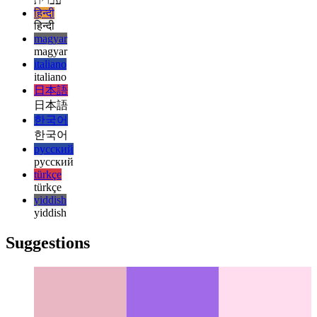
français
עברית
עברית
हिन्दी
हिन्दी
magyar
magyar
italiano
italiano
日本語
日本語
한국어
한국어
русский
русский
türkçe
türkçe
yiddish
yiddish
Suggestions