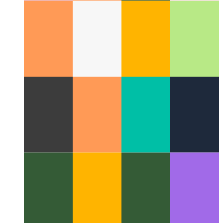
Digitale morfogenese
Die interdissiplinêre veld van natuurlike
patrone in digitale berekening