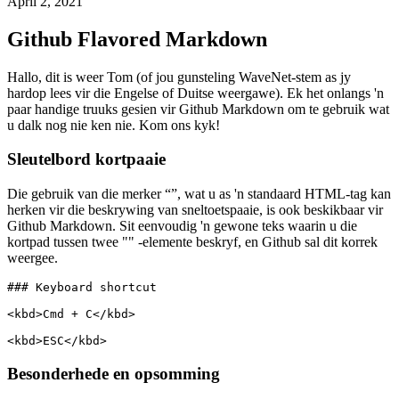
Kyk hoe veelsydig Github se Markdown kan wees
April 2, 2021
Github Flavored Markdown
Hallo, dit is weer Tom (of jou gunsteling WaveNet-stem as jy
hardop lees vir die Engelse of Duitse weergawe). Ek het onlangs 'n
paar handige truuks gesien vir Github Markdown om te gebruik wat
u dalk nog nie ken nie. Kom ons kyk!
Sleutelbord kortpaaie
Die gebruik van die merker “”, wat u as 'n standaard HTML-tag kan
herken vir die beskrywing van sneltoetspaaie, is ook beskikbaar vir
Github Markdown. Sit eenvoudig 'n gewone teks waarin u die
kortpad tussen twee "" -elemente beskryf, en Github sal dit korrek
weergee.
### Keyboard shortcut

<kbd>Cmd + C</kbd>
