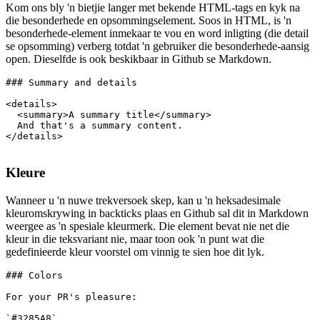
Besonderhede en opsomming
Kom ons bly 'n bietjie langer met bekende HTML-tags en kyk na
die besonderhede en opsommingselement. Soos in HTML, is 'n
besonderhede-element inmekaar te vou en word inligting (die detail
se opsomming) verberg totdat 'n gebruiker die besonderhede-aansig
open. Dieselfde is ook beskikbaar in Github se Markdown.
### Summary and details

<details>

  <summary>A summary title</summary>

  And that's a summary content.

</details>

Kleure
Wanneer u 'n nuwe trekversoek skep, kan u 'n heksadesimale
kleuromskrywing in backticks plaas en Github sal dit in Markdown
weergee as 'n spesiale kleurmerk. Die element bevat nie net die
kleur in die teksvariant nie, maar toon ook 'n punt wat die
gedefinieerde kleur voorstel om vinnig te sien hoe dit lyk.