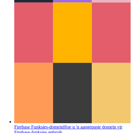
Deurdagte kodering
Waarom kodering meer is as om simbole
saam te snoer