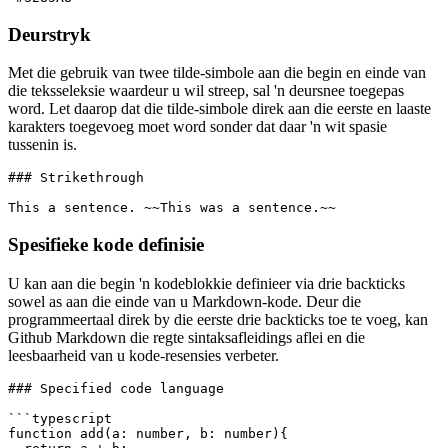
### Colors

For your PR's pleasure:

Deurstryk
Met die gebruik van twee tilde-simbole aan die begin en einde van
die teksseleksie waardeur u wil streep, sal 'n deursnee toegepas
word. Let daarop dat die tilde-simbole direk aan die eerste en laaste
karakters toegevoeg moet word sonder dat daar 'n wit spasie
tussenin is.
### Strikethrough

Spesifieke kode definisie
U kan aan die begin 'n kodeblokkie definieer via drie backticks
sowel as aan die einde van u Markdown-kode. Deur die
programmeertaal direk by die eerste drie backticks toe te voeg, kan
Github Markdown die regte sintaksafleidings aflei en die
leesbaarheid van u kode-resensies verbeter.