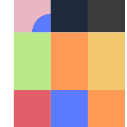
Vertroude webaktiwiteit
Hoe u u webprogram kan bekragtig -
en 'n Android-app daaruit kan skep