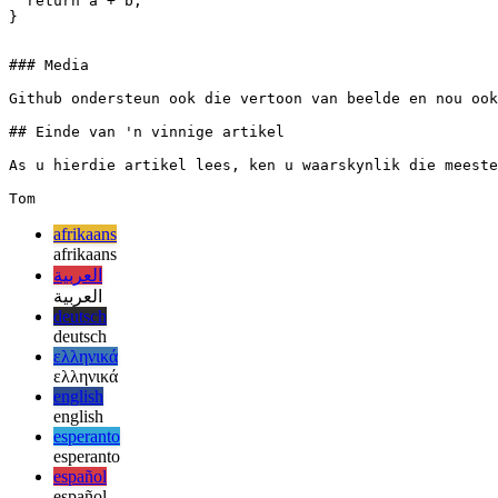
### Specified code language

```typescript

function add(a: number, b: number){

  return a + b;

### Media

Github ondersteun ook die vertoon van beelde en nou ook
## Einde van 'n vinnige artikel

As u hierdie artikel lees, ken u waarskynlik die meeste
afrikaans
afrikaans
العربية
العربية
deutsch
deutsch
ελληνικά
ελληνικά
english
english