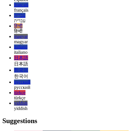
esperanto
esperanto
español
español
français
français
עברית
עברית
हिन्दी
हिन्दी
magyar
magyar
italiano
italiano
日本語
日本語
한국어
한국어
русский
русский
türkçe
türkçe
yiddish
yiddish