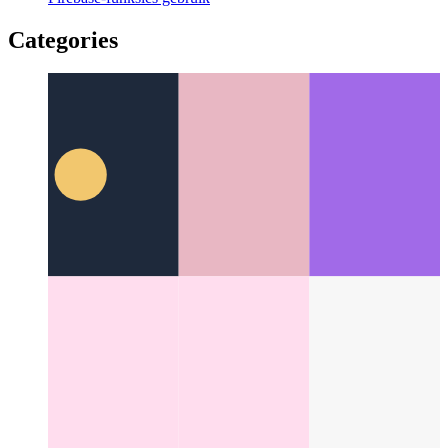
Firebase Funksies-domein
Hoe u 'n aangepaste domein vir
Firebase-funksies gebruik
Categories