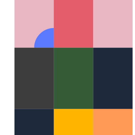
PWA-vibrasie-API
Laat ons die navigator gebruik om u toestel
te skud