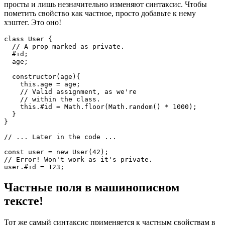
окончательное определение правдоподобно, но еще не
уверено.
Предлагаемые изменения в спецификации действительно
просты и лишь незначительно изменяют синтаксис. Чтобы
пометить свойство как частное, просто добавьте к нему
хэштег. Это оно!
class User {

  // A prop marked as private.

  #id;

  age;

  constructor(age){

    this.age = age;

    // Valid assignment, as we're 

    // within the class.

    this.#id = Math.floor(Math.random() * 1000);

  }

}

// ... Later in the code ...

const user = new User(42);

// Error! Won't work as it's private.

Частные поля в машинописном