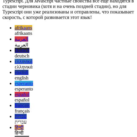
Эта статья не очень длинная, но в ней освещаются
замечательные возможности, которые сейчас предлагает
Typescript, а также более общие преимущества самого
Typescript. Для Javascript частные свойства все еще находятся в
стадии черновика (хотя и на очень поздней стадии), но для
Typescript они уже реализованы и отправлены, что показывает
скорость, с которой развивается этот язык!
afrikaans
afrikaans
العربية
العربية
deutsch
deutsch
ελληνικά
ελληνικά
english
english
esperanto
esperanto
español
español
français
français