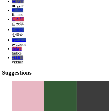
עברית
עברית
हिन्दी
हिन्दी
magyar
magyar
italiano
italiano
日本語
日本語
한국어
한국어
русский
русский
türkçe
türkçe
yiddish
yiddish
Suggestions