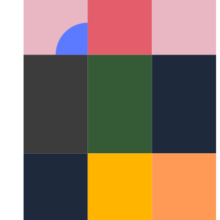
Цифровой морфогенез
Междисциплинарная область
естественных закономерностей в цифровых
вычислениях