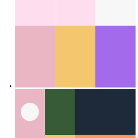
Надежная веб-активность
Как проверить свое веб-
приложение и создать из него приложение для Android
Categories