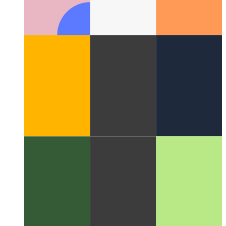
Что такое шаблон пользовательского интерфейса?
Взглянем на новый аспект дизайна пользовательского
интерфейса