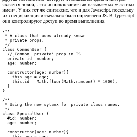
отмеченные поля остаются недоступными даже для
производных классов.
Другая особенность, которую я показываю здесь и которая
является новой, - это использование так называемых «частных
имен». У них тот же синтаксис, что и для Javascript, поскольку
их спецификация изначально была определена JS. В Typescript
они контролируют доступ во время выполнения.
/**

 * A class that uses already known

 * private props.

 */

class CommonUser {

  // Common 'private' prop in TS.

  private id: number;

  age: number;

  constructor(age: number){

    this.age = age;

    this.id = Math.floor(Math.random() * 1000);

  }

}

/**

 * Using the new sytanx for private class names.

 */

class SpecialUser {
