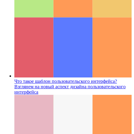
WaveNet для добавления синтеза речи для статей