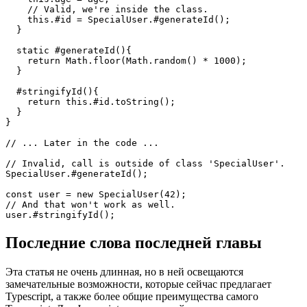
  #id: number;

  age: number;

  constructor(age: number){

    this.age = age;

    // Valid, we're inside the class.

    this.#id = SpecialUser.#generateId();

  }

  static #generateId(){

    return Math.floor(Math.random() * 1000);

  }

  #stringifyId(){

    return this.#id.toString();

  }

}

// ... Later in the code ...

// Invalid, call is outside of class 'SpecialUser'.

SpecialUser.#generateId();

const user = new SpecialUser(42);

// And that won't work as well.

Последние слова последней главы