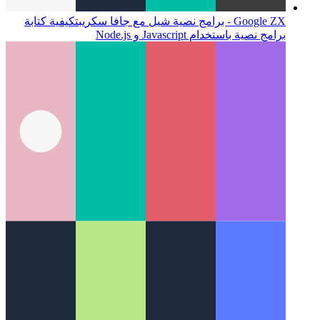
Google ZX - برامج نصية شيل مع جافا سكريبت
كيفية كتابة
برامج نصية باستخدام Javascript و Node.js