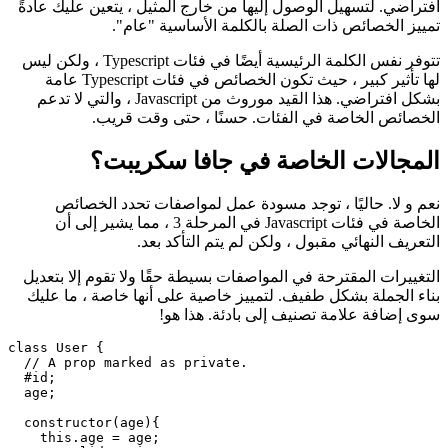
تحدد العديد من لغات البرمجة خصائص فئاتها على أنها خاصة بشكل
افتراضي. لتسهيل الوصول إليها من خارج المثيل ، يتعين عليك عادةً
تمييز الخصائص ذات الصلة بالكلمة الأساسية "عام".
تتوفر نفس الكلمة الرئيسية أيضًا في فئات Typescript ، ولكن ليس
لها تأثير كبير ، حيث تكون الخصائص في فئات Typescript عامة
بشكل افتراضي. هذا القيد موروث من Javascript ، والتي لا تدعم
الخصائص الخاصة في الفئات. حسنًا ، حتى وقت قريب.
المجالات الخاصة في جافا سكريبت؟
نعم و لا. حاليًا ، توجد مسودة عمل لمواصفات تحدد الخصائص
الخاصة في فئات Javascript في المرحلة 3 ، مما يشير إلى أن
التعريف النهائي مقبول ، ولكن لم يتم التأكد بعد.
التغييرات المقترحة في المواصفات بسيطة حقًا ولا تقوم إلا بتعديل
بناء الجملة بشكل طفيف. لتمييز خاصية على أنها خاصة ، ما عليك
سوى إضافة علامة تصنيف إلى بادئة. هذا هو!
class User {

  // A prop marked as private.

  #id;
