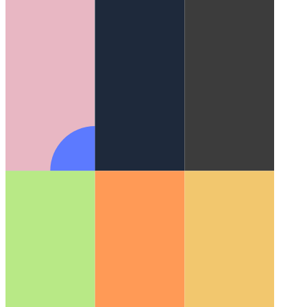
عندما يبدأ PWA الخاص بك في الكلام
استخدام WaveNet
لإضافة تركيب الكلام للمقالات