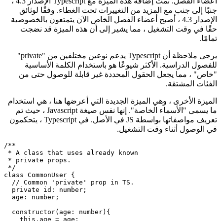
نعم ، لقد قرأت بشكل صحيح: يمكن أن تكون المتغيرات الثابتة
والوظائف خاصة أيضًا ، مما يعني أنه لا يمكن استدعاؤها إلا داخل
أعضاء الفصل. تمت إضافة هذه الميزة مع Typescript الإصدار 4.3 ،
جنبًا إلى جنب مع المزيد من التغييرات تحت الغطاء. وفقًا لوثائق
الإصدار 4.3 ، أصبح أعضاء الفصل الخاص الآن يتمتعون بالخصوصية
حقًا في وقت التشغيل ، مما يشير إلى أن هذه الميزة قد نضجت
تمامًا.
يرجى ملاحظة أن Typescript يدعم نوعين مختلفين من "private"
للفصول الدراسية. الأكثر شيوعًا هو باستخدام الكلمة الأساسية
"خاص" ، مما يجعل الحقول المحددة غير قابلة للوصول حتى من
الفئات المشتقة.
الميزة الأخرى ، وهي الميزة الجديدة التي أعرضها هنا ، هي استخدام
ما يسمى "الأسماء الخاصة". إنها نفس صيغة Javascript ، حيث تم
تعريف مواصفاتها بواسطة JS في الأصل. في Typescript ، يتحكمون
في الوصول أثناء وقت التشغيل.
/**

 * A class that uses already known

 * private props.

 */

class CommonUser {

  // Common 'private' prop in TS.

  private id: number;
