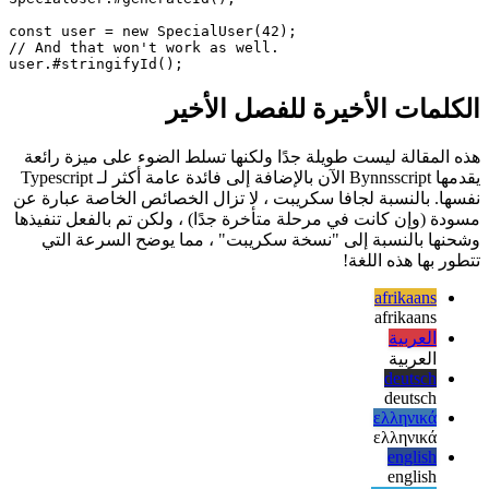
// ... Later in the code ...

// Invalid, call is outside of class 'SpecialUser'.

SpecialUser.#generateId();

const user = new SpecialUser(42);

// And that won't work as well.

الكلمات الأخيرة للفصل الأخير
هذه المقالة ليست طويلة جدًا ولكنها تسلط الضوء على ميزة رائعة
يقدمها Bynnsscript الآن بالإضافة إلى فائدة عامة أكثر لـ Typescript
نفسها. بالنسبة لجافا سكريبت ، لا تزال الخصائص الخاصة عبارة عن
مسودة (وإن كانت في مرحلة متأخرة جدًا) ، ولكن تم بالفعل تنفيذها
وشحنها بالنسبة إلى "نسخة سكريبت" ، مما يوضح السرعة التي
تتطور بها هذه اللغة!
afrikaans
afrikaans
العربية
العربية
deutsch
deutsch
ελληνικά