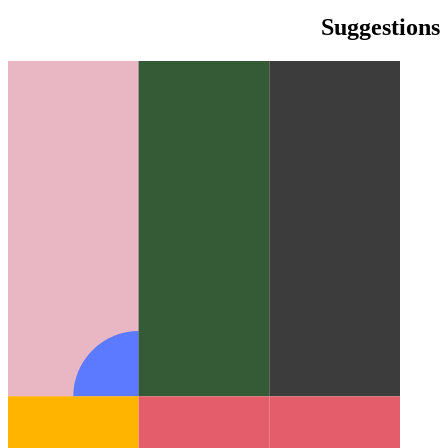
türkçe
yiddish
yiddish
Suggestions