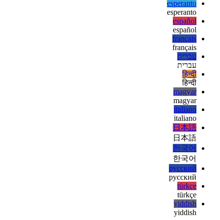
ελληνικά
english
english
esperanto
esperanto
español
español
français
français
עברית
עברית
हिन्दी
हिन्दी
magyar
magyar
italiano
italiano
日本語
日本語
한국어
한국어
русский
русский
türkçe