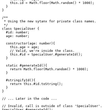
  age: number;

  constructor(age: number){

    this.age = age;

    this.id = Math.floor(Math.random() * 1000);

  }

}

/**

 * Using the new sytanx for private class names.

 */

class SpecialUser {

  #id: number;

  age: number;

  constructor(age: number){

    this.age = age;

    // Valid, we're inside the class.

    this.#id = SpecialUser.#generateId();

  }

  static #generateId(){

    return Math.floor(Math.random() * 1000);

  }

  #stringifyId(){

    return this.#id.toString();

  }

}
