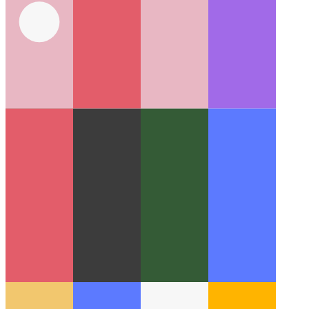
اهتزاز PWA API
دعنا نستخدم الملاح لهز جهازك