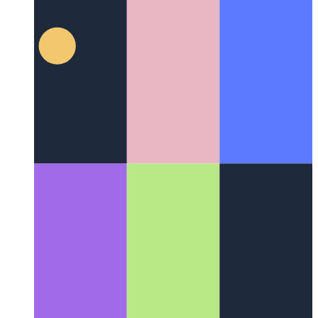
Домен Firebase Functions
Как использовать собственный
домен для функций Firebase