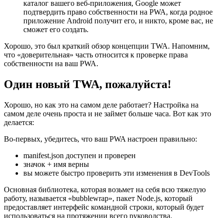
PWA для приложения Android, создав учетные данные
под названием «assetlinks» - здесь нужен Google Play.
загрузив этот файл «assetlinks» в общедоступный
каталог вашего веб-приложения, Google может
подтвердить право собственности на PWA, когда родное
приложение Android получит его, и никто, кроме вас, не
сможет его создать.
Хорошо, это был краткий обзор концепции TWA. Напомним,
что «доверительная» часть относится к проверке права
собственности на ваш PWA.
Один новый TWA, пожалуйста!
Хорошо, но как это на самом деле работает? Настройка на
самом деле очень проста и не займет больше часа. Вот как это
делается:
Во-первых, убедитесь, что ваш PWA настроен правильно:
manifest.json доступен и проверен
значок + имя верны
вы можете быстро проверить эти изменения в DevTools
Основная библиотека, которая возьмет на себя всю тяжелую