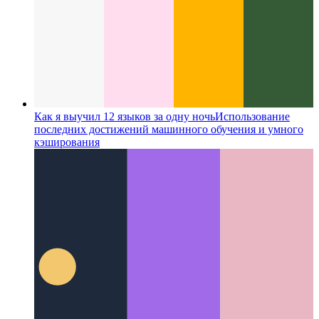
Как я выучил 12 языков за одну ночь
Использование
последних достижений машинного обучения и умного
кэширования