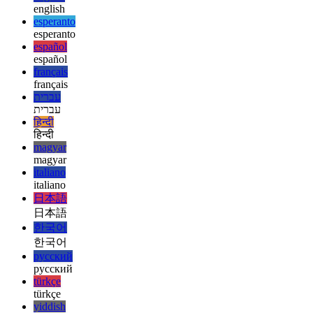
ελληνικά
ελληνικά
english
english
esperanto
esperanto
español
español
français
français
עברית
עברית
हिन्दी
हिन्दी
magyar
magyar
italiano
italiano
日本語
日本語
한국어
한국어
русский
русский