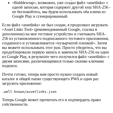
Google Play будет управлять ключами подписи за вас, а
это значит, что нам нужно найти соответствующее
значение SHA-256 в консоли Google Play.
«Bubblewrap», возможно, уже создал файл «assetlinks» с
одной записью, которая содержит другой хеш SHA-256 -
не беспокойтесь, мы будем использовать оба ключа из
Google Play и сгенерированный.
Если файл «assetlinks» не был создан, я продолжил загружать
«Asset Links Tool» (рекомендованный Google, ссылка в
дополнении) на мое тестовое устройство и считывать SHA-
256 из установленного подписанного тестового приложения,
созданного и устанавливается «пузырчатой пленкой». Затем
вы можете использовать этот json. Просто убедитесь, что вы
продублировали первую запись и заменили SHA-256 на один
из Google Play, в результате чего получился файл «assetlinks» с
двумя записями, различающимися только своими ключами
подписи.
Почти готово, теперь вам просто нужно создать новый
каталог в общей папке существующего PWA и один раз
загрузить приложение:
Теперь Google может прочитать его и подтвердить право