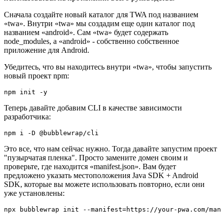
работу, называется «bubblewrap», пакет Node.js, который
предоставляет интерфейс командной строки, который будет
использоваться на протяжении всего руководства.
Сначала создайте новый каталог для TWA под названием
«twa». Внутри «twa» мы создадим еще один каталог под
названием «android». Сам «twa» будет содержать
node_modules, а «android» - собственно собственное
приложение для Android.
Убедитесь, что вы находитесь внутри «twa», чтобы запустить
новый проект npm:
Теперь давайте добавим CLI в качестве зависимости
разработчика:
Это все, что нам сейчас нужно. Тогда давайте запустим проект
"пузырчатая пленка". Просто замените домен своим и
проверьте, где находится «manifest.json». Вам будет
предложено указать местоположения Java SDK + Android
SDK, которые вы можете использовать повторно, если они
уже установлены: