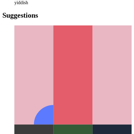
türkçe
türkçe
yiddish
yiddish
Suggestions