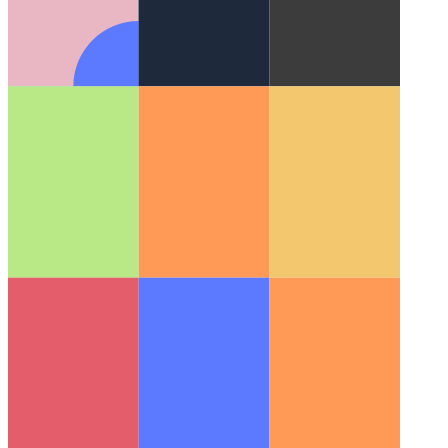
כאשר ה- PWA שלך מתחיל לדבר
באמצעות WaveNet להוסיף
סינתזת דיבור למאמרים