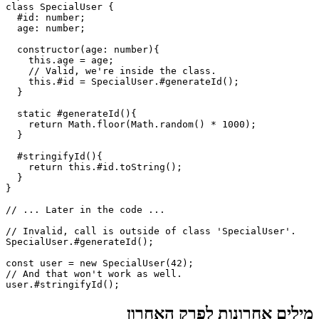
}

/**

 * Using the new sytanx for private class names.

 */

class SpecialUser {

  #id: number;

  age: number;

  constructor(age: number){

    this.age = age;

    // Valid, we're inside the class.

    this.#id = SpecialUser.#generateId();

  }

  static #generateId(){

    return Math.floor(Math.random() * 1000);

  }

  #stringifyId(){

    return this.#id.toString();

  }

}

// ... Later in the code ...

// Invalid, call is outside of class 'SpecialUser'.

SpecialUser.#generateId();

const user = new SpecialUser(42);
