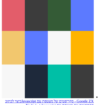
ממשק API לרטט PWA
בוא נשתמש בנווט כדי לנער את המכשיר
שלך