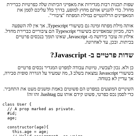
15 במאי 2021
בקרת גישה בשיעורי Typescript
שפות תכנות רבות מגדירות את מאפייני הכיתות שלה כפרטיות כברירת
מחדל. כדי להנגיש אותם מחוץ למופע, בדרך כלל עליכם לסמן את
המאפיינים הרלוונטיים במילת המפתח "ציבורי".
אותה מילת מפתח זמינה גם בשיעורי Typescript, אך אין לה השפעה
רבה, מכיוון שמאפיינים בשיעורי Typescript הם ציבוריים כברירת מחדל.
אילוץ זה עובר בירושה מ- Javascript, שאינו תומך בנכסים פרטיים
בכיתות. ובכן, עד לאחרונה.
שדות פרטיים ב- Javascript?
כן ולא. נכון לעכשיו, טיוטת עבודה למפרט המגדיר נכסים פרטיים
בשיעורי Javascript נמצאת בשלב 3, מה שמעיד על הגדרה סופית סבירה,
אך עדיין לא בטוחה.
השינויים המוצעים במפרט הם פשוטים באמת ומשנים מעט את התחביר.
כדי לסמן נכס כפרטי, פשוט קידם אותו עם hashtag. זהו זה!
class User {

  // A prop marked as private.

  #id;
