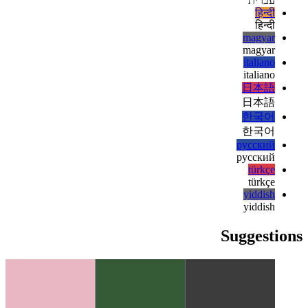
español
français
français
עברית
עברית
हिन्दी
हिन्दी
magyar
magyar
italiano
italiano
日本語
日本語
한국어
한국어
русский
русский
türkçe
türkçe
yiddish
yiddish
Suggestions