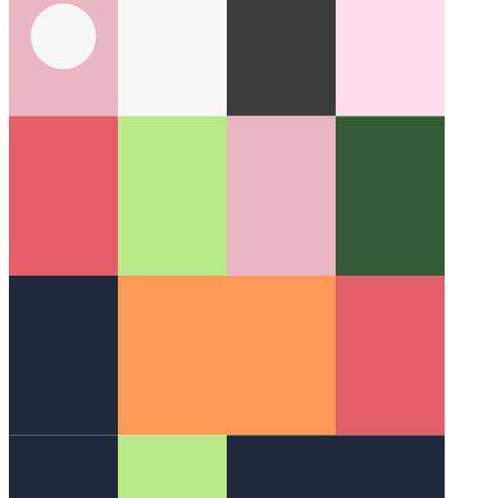
מפעיל צינור כתיבה
כתוב שיחות פונקציה משורשרות ב- Typescript