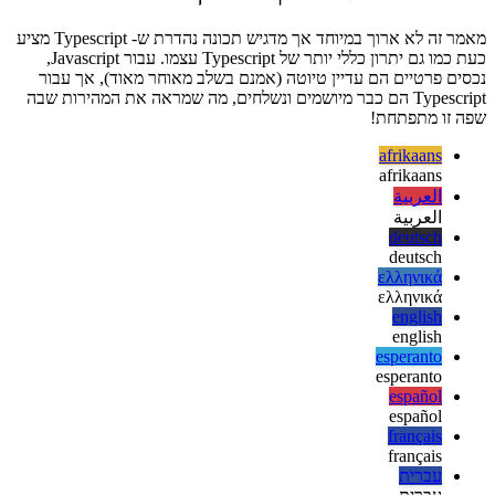
// And that won't work as well.

מילים אחרונות לפרק האחרון
מאמר זה לא ארוך במיוחד אך מדגיש תכונה נהדרת ש- Typescript מציע
כעת כמו גם יתרון כללי יותר של Typescript עצמו. עבור Javascript,
נכסים פרטיים הם עדיין טיוטה (אמנם בשלב מאוחר מאוד), אך עבור
Typescript הם כבר מיושמים ונשלחים, מה שמראה את המהירות שבה
שפה זו מתפתחת!
afrikaans
afrikaans
العربية
العربية
deutsch
deutsch
ελληνικά
ελληνικά
english
english
esperanto
esperanto
español