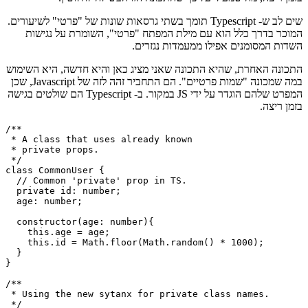
מה שאומר שהם יכולים להיקרא רק בתוך חברי הכיתה. תכונה זו נוספה
עם Typescript גרסה 4.3, יחד עם שינויים נוספים מתחת למכסה המנוע.
על פי התיעוד לגירסה 4.3, חברי כיתה פרטיים הם כעת פרטיים באמת
בזמן ריצה, מה שמעיד על כך שהתכונה הזו הבשילה לחלוטין.
שים לב ש- Typescript תומך בשתי גרסאות שונות של "פרטי" לשיעורים.
המוכר בדרך כלל הוא עם מילת המפתח "פרטי", השומרת על נגישות
השדות המסומנים אפילו ממעמדות נגזרים.
התכונה האחרת, שהיא התכונה שאני מציג כאן והיא חדשה, היא השימוש
במה שמכונה "שמות פרטיים". הם התחביר זהה לזה של Javascript, שכן
המפרט שלהם הוגדר על ידי JS במקור. ב- Typescript הם שולטים בגישה
בזמן ריצה.
/**

 * A class that uses already known

 * private props.

 */

class CommonUser {

  // Common 'private' prop in TS.

  private id: number;

  age: number;

  constructor(age: number){

    this.age = age;

    this.id = Math.floor(Math.random() * 1000);

  }
