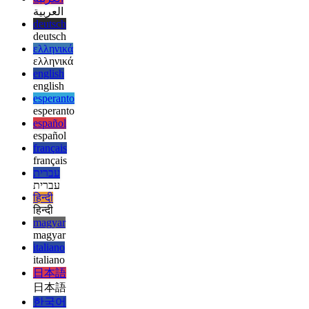
afrikaans
afrikaans
العربية
العربية
deutsch
deutsch
ελληνικά
ελληνικά
english
english
esperanto
esperanto
español
español
français
français
עברית
עברית
हिन्दी
हिन्दी
magyar
magyar
italiano
italiano
日本語