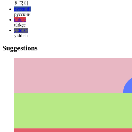
日本語
한국어
한국어
русский
русский
türkçe
türkçe
yiddish
yiddish
Suggestions