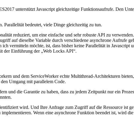
b ES2017 unterstützt Javascript gleichzeitige Funktionsaufrufe. Den Un
. Parallelität bedeutet, viele Dinge gleichzeitig zu tun.
ktionalität reduziert, um eine einfache und sehr robuste API zu verwe
riff auf dieselbe Variable durch verschiedene asynchrone Aufrufe geh
n ich vermitteln möchte, ist, dass bisher keine Parallelität in Javascr
t mit der Einführung der „Web Locks API“.
kern und dem ServiceWorker echte Multithread-Architekturen bieten, h
ür den Umgang mit parallelem Code.
ern und die Garantie zu haben, dass zu jedem Zeitpunkt nur ein Prozes
önnten.
entifiziert wird. Und Ihre Anfrage zum Zugriff auf die Ressource ist g
implementieren. Wenn eine asynchrone Funktion beendet ist, wird die