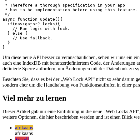
 * Due to the usage of web locks in core parts

 * of your app, actually using the API this way

 * might introduce more problems then it could solve.

 * 

 * Therefore a thorough specification in your app

 * has to be implementation before using this feature.

 */

async function update(){

  if(navigator?.locks){

    // Run logic with lock.

  } else {

    // Use fallback.

  }

Um diese neue API besser zu veranschaulichen, sehen wir uns ein 
auch eine IndexDB mit benutzerdefiniertem Code, der Änderungen an 
definierte Sperre anfordern, um Änderungen mit der Datenbank zu syn
Beachten Sie, dass es bei der „Web Lock API“ nicht so sehr darum g
sondern eher um die Handhabung von Funktionsaufrufen in einer para
Viel mehr zu lernen
Dieser Artikel gab nur eine Einführung in die neue "Web Locks API", 
weitere Optionen, die hier beschrieben werden und ist einen Blick wer