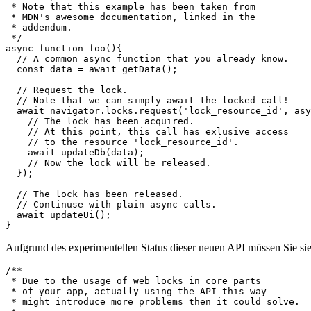
/*

 * A simple demonstration of the Web Lock API.

 * Note that this example has been taken from

 * MDN's awesome documentation, linked in the

 * addendum.

 */

async function foo(){

  // A common async function that you already know.

  const data = await getData();

  // Request the lock.

  // Note that we can simply await the locked call!

  await navigator.locks.request('lock_resource_id', asy
    // The lock has been acquired.

    // At this point, this call has exlusive access 

    // to the resource 'lock_resource_id'.

    await updateDb(data);

    // Now the lock will be released.

  });

  // The lock has been released.

  // Continuse with plain async calls.

  await updateUi();

Aufgrund des experimentellen Status dieser neuen API müssen Sie sie
/**
