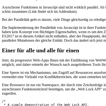
Zeit zum Einsperren
Asynchrone Funktionen in Javascript sind nicht wirklich parallel. A
schön zusammen (Link findet sich im Addendum).
Bei der Parallelität geht es darum, viele Dinge gleichzeitig zu erledigen
Die Implementierung der Parallelität von Javascript ist in ihrer Fun
haben kein Konzept von flüchtigen Eigenschaften, wenn es um den Zug
ES2017 ist in diesem Artikel nicht enthalten, aber der Hauptpunkt, de
parallelen Mutationen der gleiche Entität. Doch das ändert sich jetz
Einer für alle und alle für einen
Jetzt, da progressive Web-Apps Ihnen mit der Einführung von WebWor
möglich, und daher entsteht der Wunsch nach ausgefeilteren Tools f
Eine Sperre ist ein Mechanismus, um Zugriff auf Ressourcen anzuford
vermeidet eine Vielzahl von Konfliktbereichen, die sonst entstehen k
Eine Ressource ist nur ein Namespace, der durch eine Zeichenfolge id
asynchronen Funktionsrückruf benötigen, um die „Web Lock API“ zu 
zugreifen.