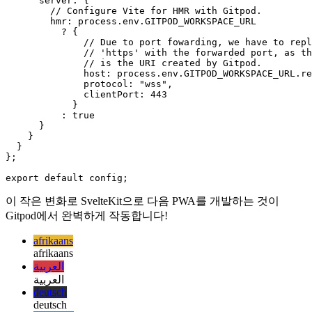
  kit: {

    adapter: adapter(),

    vite: {

      server: {

        // Configure Vite for HMR with Gitpod.

        hmr: process.env.GITPOD_WORKSPACE_URL

          ? {

              // Due to port fowarding, we have to repl
              // 'https' with the forwarded port, as th
              // is the URI created by Gitpod.

              host: process.env.GITPOD_WORKSPACE_URL.re
              protocol: "wss",

              clientPort: 443

            }

          : true

      }

    }

  }

};

이 작은 변화로 SvelteKit으로 다음 PWA를 개발하는 것이
Gitpod에서 완벽하게 작동합니다!
afrikaans
afrikaans
العربية