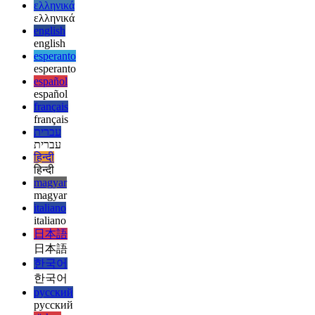
العربية
deutsch
deutsch
ελληνικά
ελληνικά
english
english
esperanto
esperanto
español
español
français
français
עברית
עברית
हिन्दी
हिन्दी
magyar
magyar
italiano
italiano
日本語
日本語
한국어