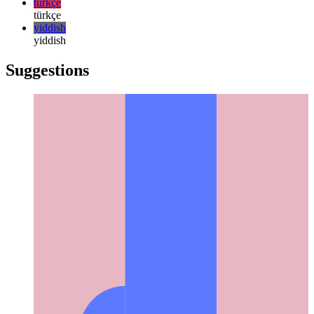
한국어
русский
русский
türkçe
türkçe
yiddish
yiddish
Suggestions