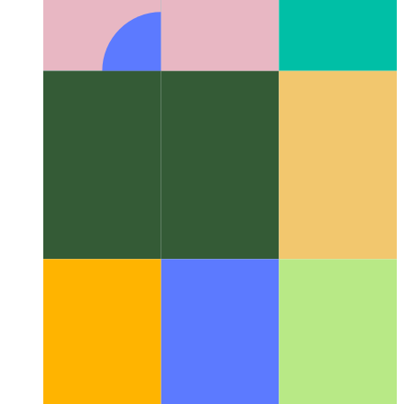
एल्गोरिदम और डेटा संरचनाएं