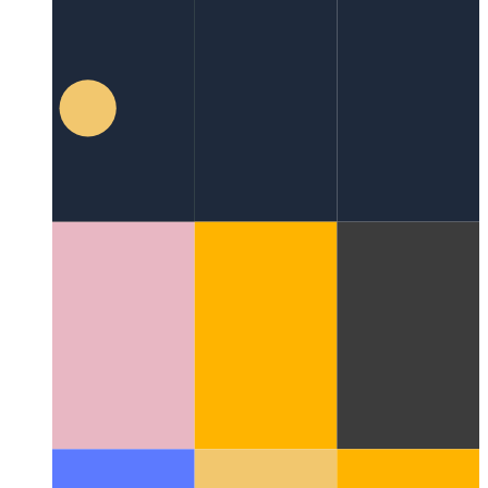
सुपाबेस - एक सेवा के रूप में बैकएंड
Firebase का सही मायने में खुला
स्रोत विकल्प