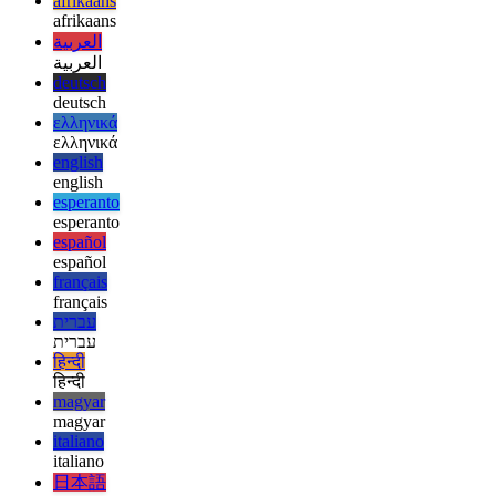
इस छोटे से बदलाव के साथ, SvelteKit के साथ अपना अगला PWA विकसित
करना Gitpod में पूरी तरह से ठीक काम करता है!
afrikaans
afrikaans
العربية
العربية
deutsch
deutsch
ελληνικά
ελληνικά
english
english
esperanto
esperanto
español
español
français
français
עברית
עברית
हिन्दी
हिन्दी
magyar
magyar