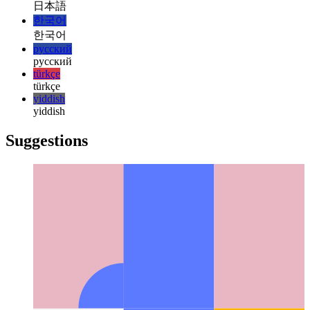
italiano
italiano
日本語
日本語
한국어
한국어
русский
русский
türkçe
türkçe
yiddish
yiddish
Suggestions