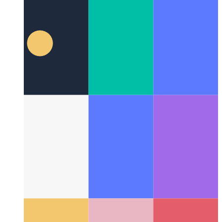
टाइपस्क्रिप्ट टेम्प्लेट स्ट्रिंग प्रकार भेदभाव के रूप में
टाइपप्रति 4.5 .
के साथ बेहतर टेम्पलेट शाब्दिक प्रकार