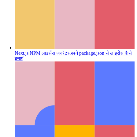
Next.js NPM लाइसेंस जनरेटर
अपने package.json से लाइसेंस कैसे
बनाएं