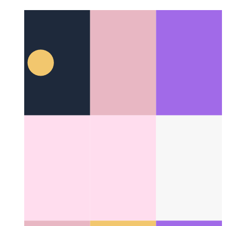
जेएसएक्स
जावास्क्रिप्ट एक्सएमएल सिंटेक्स
Categories