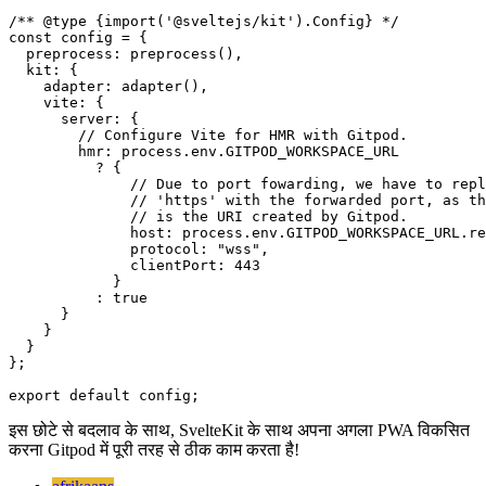
import adapter from "@sveltejs/adapter-auto";

import preprocess from "svelte-preprocess";

/** @type {import('@sveltejs/kit').Config} */

const config = {

  preprocess: preprocess(),

  kit: {

    adapter: adapter(),

    vite: {

      server: {

        // Configure Vite for HMR with Gitpod.

        hmr: process.env.GITPOD_WORKSPACE_URL

          ? {

              // Due to port fowarding, we have to repl
              // 'https' with the forwarded port, as th
              // is the URI created by Gitpod.

              host: process.env.GITPOD_WORKSPACE_URL.re
              protocol: "wss",

              clientPort: 443

            }

          : true

      }

    }

  }

};
