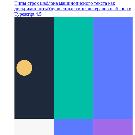
Типы строк шаблона машинописного текста как
дискриминанты
Улучшенные типы литералов шаблона в
Typescript 4.5