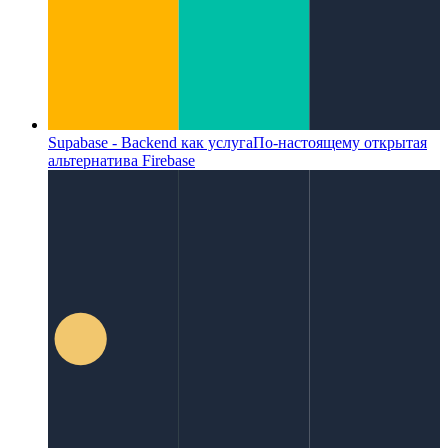
Supabase - Backend как услуга
По-настоящему открытая
альтернатива Firebase