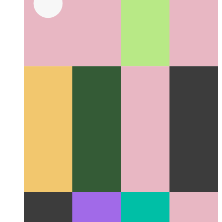
Поиск кода на GitHub
Как использовать нечеткий поиск
Github для ваших репозиториев