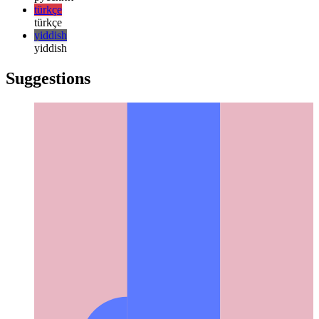
한국어
русский
русский
türkçe
türkçe
yiddish
yiddish
Suggestions