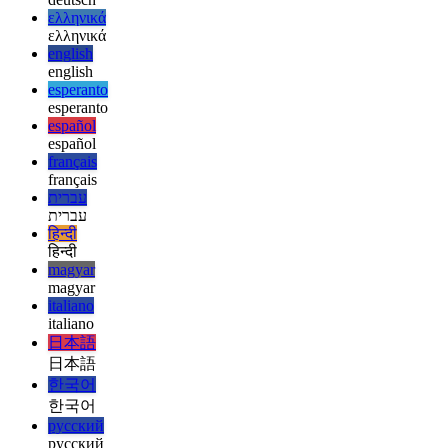
العربية
العربية
deutsch
deutsch
ελληνικά
ελληνικά
english
english
esperanto
esperanto
español
español
français
français
עברית
עברית
हिन्दी
हिन्दी
magyar
magyar
italiano
italiano
日本語
日本語
한국어