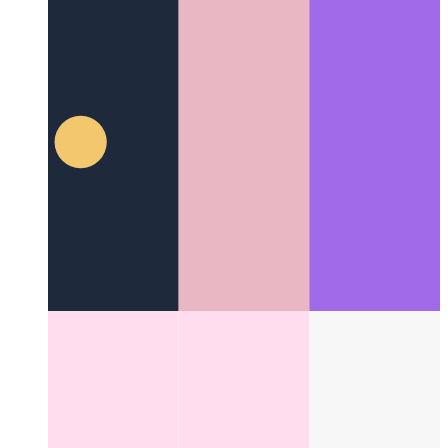
JSX
Синтаксис Javascript XML
Categories