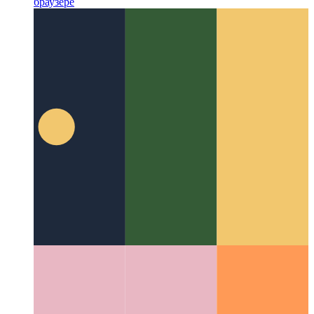
Codespaces от Github
IDE как услуга, доступная в вашем
браузере