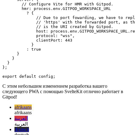
  kit: {

    adapter: adapter(),

    vite: {

      server: {

        // Configure Vite for HMR with Gitpod.

        hmr: process.env.GITPOD_WORKSPACE_URL

          ? {

              // Due to port fowarding, we have to repl
              // 'https' with the forwarded port, as th
              // is the URI created by Gitpod.

              host: process.env.GITPOD_WORKSPACE_URL.re
              protocol: "wss",

              clientPort: 443

            }

          : true

      }

    }

  }

};

С этим небольшим изменением разработка вашего
следующего PWA с помощью SvelteKit отлично работает в
Gitpod!
afrikaans
afrikaans