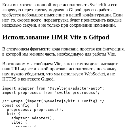
SvelteKit и Gitpod
Если вы хотите в полной мере использовать SvelteKit и его
«горячую перезагрузку модуля» в Gitpod, для его работы
требуется небольшое изменение в вашей конфигурации. Если
нет, то, скорее всего, перезагрузка будет происходить каждые
несколько секунд, а не только при сохранении изменений.
Использование HMR Vite в Gitpod
В следующем фрагменте кода показана простая конфигурация,
в которой мы меняем часть, необходимую для работы Vite.
В основном мы сообщаем Vite, как на самом деле выглядит
наш URL-адрес и какой протокол использовать, поскольку
нам нужно убедиться, что мы используем WebSocket, а не
HTTPS в контексте Gitpod.
import adapter from "@sveltejs/adapter-auto";

import preprocess from "svelte-preprocess";

/** @type {import('@sveltejs/kit').Config} */

const config = {

  preprocess: preprocess(),
