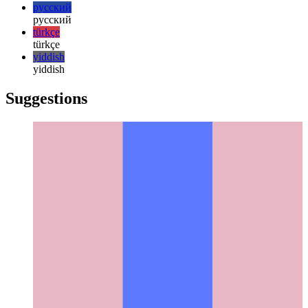
한국어
한국어
русский
русский
türkçe
türkçe
yiddish
yiddish
Suggestions