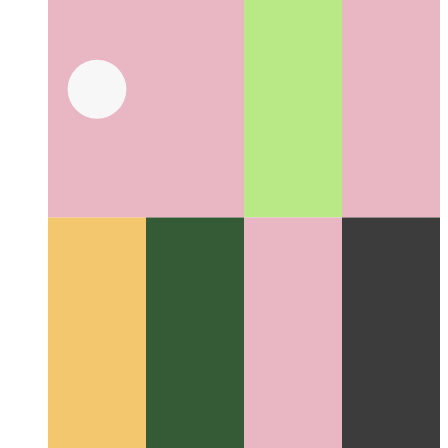
Github-Codesuche
So verwenden Sie die Fuzzy-Suche von
Github für Ihre Repositorys