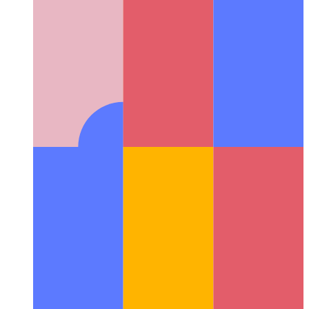
Next.js NPM-Lizenzgenerator
So erstellen Sie Lizenzen aus
Ihrem package.json