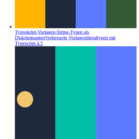
Typoskript-Vorlagen-String-Typen als
Diskriminanten
Verbesserte Vorlagenliteraltypen mit
Typescript 4.5