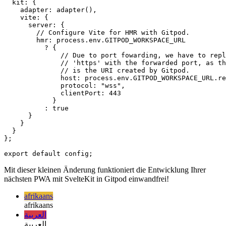
/** @type {import('@sveltejs/kit').Config} */

const config = {

  preprocess: preprocess(),

  kit: {

    adapter: adapter(),

    vite: {

      server: {

        // Configure Vite for HMR with Gitpod.

        hmr: process.env.GITPOD_WORKSPACE_URL

          ? {

              // Due to port fowarding, we have to repl
              // 'https' with the forwarded port, as th
              // is the URI created by Gitpod.

              host: process.env.GITPOD_WORKSPACE_URL.re
              protocol: "wss",

              clientPort: 443

            }

          : true

      }

    }

  }

};

Mit dieser kleinen Änderung funktioniert die Entwicklung Ihrer
nächsten PWA mit SvelteKit in Gitpod einwandfrei!
afrikaans