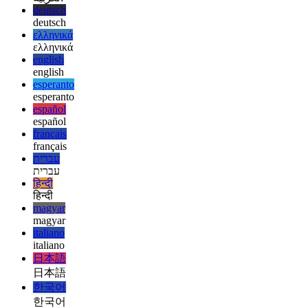
afrikaans
العربية
العربية
deutsch
deutsch
ελληνικά
ελληνικά
english
english
esperanto
esperanto
español
español
français
français
עברית
עברית
हिन्दी
हिन्दी
magyar
magyar
italiano
italiano
日本語
日本語