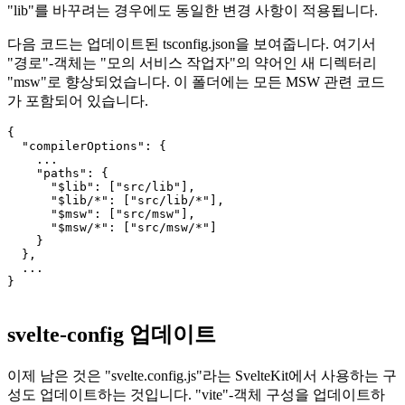
이 예에서는 짧은 가져오기를 위한 새 디렉토리를 추가하지만
"lib"를 바꾸려는 경우에도 동일한 변경 사항이 적용됩니다.
다음 코드는 업데이트된 tsconfig.json을 보여줍니다. 여기서
"경로"-객체는 "모의 서비스 작업자"의 약어인 새 디렉터리
"msw"로 향상되었습니다. 이 폴더에는 모든 MSW 관련 코드
가 포함되어 있습니다.
{

  "compilerOptions": {

    ...

    "paths": {

      "$lib": ["src/lib"],

      "$lib/*": ["src/lib/*"],

      "$msw": ["src/msw"],

      "$msw/*": ["src/msw/*"]

    }

  },

  ...

}

svelte-config 업데이트