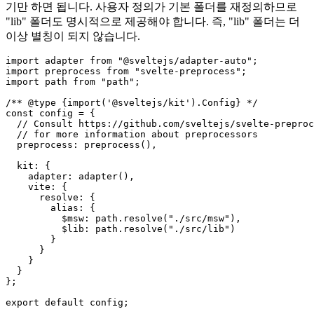
이제 남은 것은 "svelte.config.js"라는 SvelteKit에서 사용하는 구
성도 업데이트하는 것입니다. "vite"-객체 구성을 업데이트하
기만 하면 됩니다. 사용자 정의가 기본 폴더를 재정의하므로
"lib" 폴더도 명시적으로 제공해야 합니다. 즉, "lib" 폴더는 더
이상 별칭이 되지 않습니다.
import adapter from "@sveltejs/adapter-auto";

import preprocess from "svelte-preprocess";

import path from "path";

/** @type {import('@sveltejs/kit').Config} */

const config = {

  // Consult https://github.com/sveltejs/svelte-preproc
  // for more information about preprocessors

  preprocess: preprocess(),

  kit: {

    adapter: adapter(),

    vite: {

      resolve: {

        alias: {

          $msw: path.resolve("./src/msw"),

          $lib: path.resolve("./src/lib")

        }

      }

    }

  }

};
