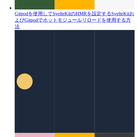
Gitpodを使用してSvelteKitのHMRを設定する
SvelteKitお
よびGitpodでホットモジュールリロードを使用する方
法