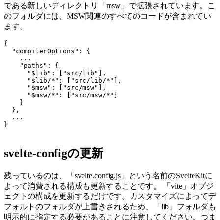
次のコードは、更新されたtsconfig.jsonを示しています。ここ
で、「paths」オブジェクトは、「mockserviceworker」の略語
である新しいディレクトリ「msw」で拡張されています。こ
のフォルダには、MSW関連のすべてのコードが含まれてい
ます。
{

  "compilerOptions": {

    ...

    "paths": {

      "$lib": ["src/lib"],

      "$lib/*": ["src/lib/*"],

      "$msw": ["src/msw"],

      "$msw/*": ["src/msw/*"]

    }

  },

  ...

}

svelte-configの更新
残っているのは、「svelte.config.js」という名前のSvelteKitに
よって消費される構成も更新することです。 「vite」オブジ