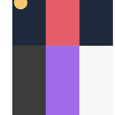
GoogleFontsからSVGを生成する
Webアプリを使用して
テキストをSVGに変換する方法