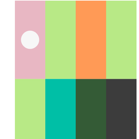
ブログ投稿ページのUXケーススタディ
このWebアプリ
の記事ページをどのように設計したか