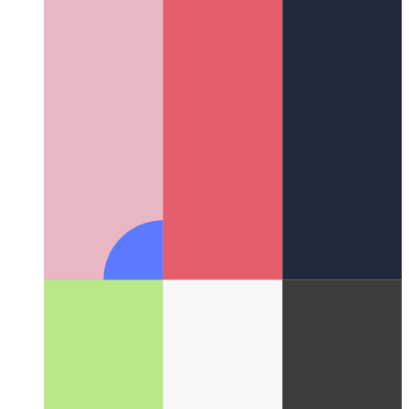
Githubによるコードスペース
ブラウザで利用可能なサ
ービスとしてのIDE