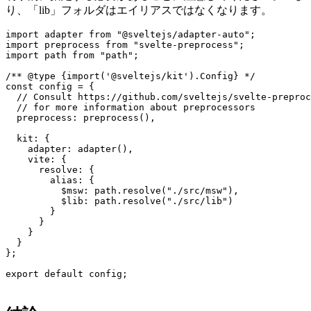
ェクトの構成を更新するだけです。カスタマイズによってデ
フォルトのフォルダが上書きされるため、「lib」フォルダも
明示的に指定する必要があることに注意してください。つま
り、「lib」フォルダはエイリアスではなくなります。
import adapter from "@sveltejs/adapter-auto";

import preprocess from "svelte-preprocess";

import path from "path";

/** @type {import('@sveltejs/kit').Config} */

const config = {

  // Consult https://github.com/sveltejs/svelte-preproc
  // for more information about preprocessors

  preprocess: preprocess(),

  kit: {

    adapter: adapter(),

    vite: {

      resolve: {

        alias: {

          $msw: path.resolve("./src/msw"),

          $lib: path.resolve("./src/lib")

        }

      }

    }

  }

};
