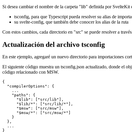
Definición de alias de ruta
Si desea cambiar el nombre de la carpeta "lib" definida por SvelteKit 
tsconfig, para que Typescript pueda resolver su alias de import
su svelte-config, que también debe conocer los alias de la ruta
Con estos cambios, cada directorio en "src" se puede resolver a través 
Actualización del archivo tsconfig
En este ejemplo, agregaré un nuevo directorio para importaciones cort
El siguiente código muestra un tsconfig.json actualizado, donde el o
código relacionado con MSW.
{

  "compilerOptions": {

    ...

    "paths": {

      "$lib": ["src/lib"],

      "$lib/*": ["src/lib/*"],

      "$msw": ["src/msw"],

      "$msw/*": ["src/msw/*"]

    }
