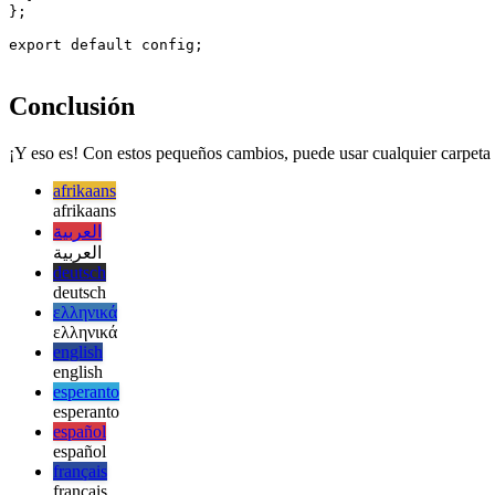
      }

    }

  }

};

export default config;

Conclusión
¡Y eso es! Con estos pequeños cambios, puede usar cualquier carpeta en
afrikaans
afrikaans
العربية
العربية
deutsch
deutsch
ελληνικά
ελληνικά
english
english
esperanto
esperanto
español