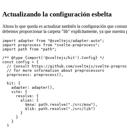
  },

  ...

}

Actualizando la configuración esbelta
Ahora lo que queda es actualizar también la configuración que consum
debemos proporcionar la carpeta "lib" explícitamente, ya que nuestra pe
import adapter from "@sveltejs/adapter-auto";

import preprocess from "svelte-preprocess";

import path from "path";

/** @type {import('@sveltejs/kit').Config} */

const config = {

  // Consult https://github.com/sveltejs/svelte-preproc
  // for more information about preprocessors

  preprocess: preprocess(),

  kit: {

    adapter: adapter(),

    vite: {

      resolve: {

        alias: {

          $msw: path.resolve("./src/msw"),

          $lib: path.resolve("./src/lib")

        }
