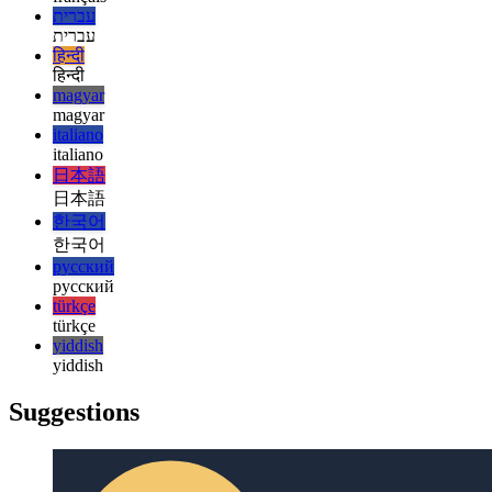
español
français
français
עברית
עברית
हिन्दी
हिन्दी
magyar
magyar
italiano
italiano
日本語
日本語
한국어
한국어
русский
русский
türkçe
türkçe
yiddish
yiddish
Suggestions