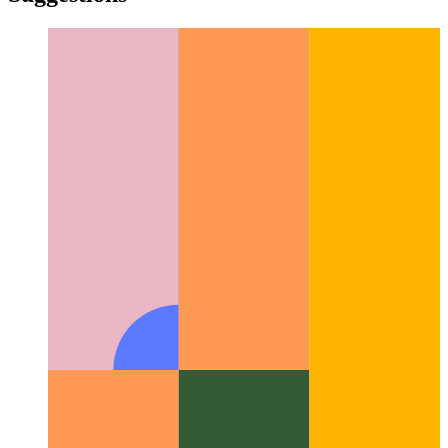
yiddish
Suggestions