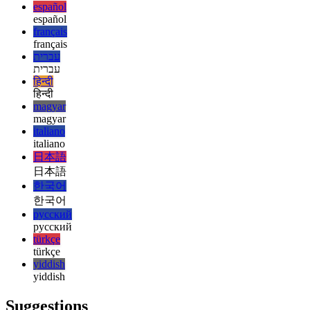
english
esperanto
esperanto
español
español
français
français
עברית
עברית
हिन्दी
हिन्दी
magyar
magyar
italiano
italiano
日本語
日本語
한국어
한국어
русский
русский
türkçe
türkçe
yiddish