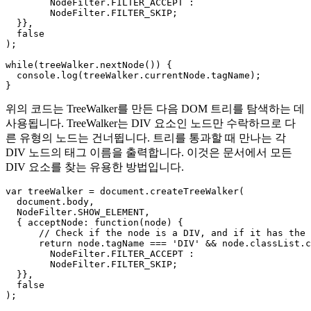
  NodeFilter.SHOW_ELEMENT,

  { acceptNode: function(node) {

      return node.tagName === 'DIV' ?

        NodeFilter.FILTER_ACCEPT :

        NodeFilter.FILTER_SKIP;

  }},

  false

);

while(treeWalker.nextNode()) {

  console.log(treeWalker.currentNode.tagName);

위의 코드는 TreeWalker를 만든 다음 DOM 트리를 탐색하는 데
사용됩니다. TreeWalker는 DIV 요소인 노드만 수락하므로 다
른 유형의 노드는 건너뜁니다. 트리를 통과할 때 만나는 각
DIV 노드의 태그 이름을 출력합니다. 이것은 문서에서 모든
DIV 요소를 찾는 유용한 방법입니다.
var treeWalker = document.createTreeWalker(

  document.body,

  NodeFilter.SHOW_ELEMENT,

  { acceptNode: function(node) {

      // Check if the node is a DIV, and if it has the 
      return node.tagName === 'DIV' && node.classList.c
        NodeFilter.FILTER_ACCEPT :

        NodeFilter.FILTER_SKIP;
