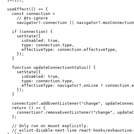
    // Directly taken from

    // 👉 https://developer.mozilla.org/en-US/docs/Web/
    effectiveType?: "slow-2g" | "2g" | "3g" | "4g" | "o
  }>({});

  useEffect(() => {

    const connection =

      // @ts-ignore

      navigator?.connection || navigator?.mozConnection
    if (connection) {

      setState({

        isEnabled: true,

        type: connection.type,

        effectiveType: connection.effectiveType,

      });

    }

    function updateConnectionStatus() {

      setState({

        isEnabled: true,

        type: connection.type,

        effectiveType: navigator?.onLine ? connection.e
      });

    }

    connection?.addEventListener("change", updateConnec
    return () => {

      connection?.removeEventListener("change", updateC
    };
