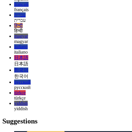
esperanto
español
español
français
français
עברית
עברית
हिन्दी
हिन्दी
magyar
magyar
italiano
italiano
日本語
日本語
한국어
한국어
русский
русский
türkçe
türkçe
yiddish
yiddish