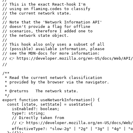
//

// Description:

//

// This is the exact React-hook I'm

// using on flaming.codes to classify

// the current network state.

//

// Note that the 'Network Information API'

// doesn't provide a flag for offline

// scenarios, therefore I added one to

// the network state object.

//

// This hook also only uses a subset of all

// (possible) available information, please

// see the MDN-docs for more information:

// 👉 https://developer.mozilla.org/en-US/docs/Web/API/
//

/**

 * Read the current network classification

 * provided by the browser via the navigator.

 * 

 * @returns   The network state.

 */

export function useNetworkInformation() {

  const [state, setState] = useState<{

    isEnabled?: boolean;

    type?: string;
