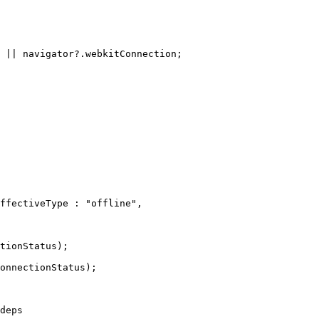
API/NetworkInformation/effectiveType

ffline";

 || navigator?.webkitConnection;

ffectiveType : "offline",

tionStatus);

onnectionStatus);
